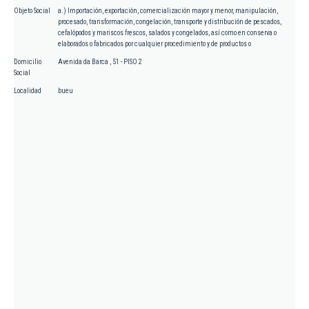
Objeto Social
a.) Importación, exportación, comercialización mayor y menor, manipulación,
procesado, transformación, congelación, transporte y distribución de pescados,
cefalópodos y mariscos frescos, salados y congelados, así como en conserva o
elaborados o fabricados por cualquier procedimiento y de productos o
Domicilio
Avenida da Barca , 51 - PISO 2
Social
Localidad
bueu