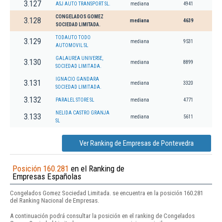
3.127
ASJ AUTO TRANSPORT SL.
mediana
4941
CONGELADOS GOMEZ
3.128
mediana
4639
SOCIEDAD LIMITADA.
TODAUTO TODO
3.129
mediana
9531
AUTOMOVIL SL
GALAUREA UNIVERSE,
3.130
mediana
8899
SOCIEDAD LIMITADA.
IGNACIO GANDARA
3.131
mediana
3320
SOCIEDAD LIMITADA.
3.132
PARALEL STORE SL
mediana
4771
NELIDA CASTRO GRANJA
3.133
mediana
5611
SL
Ver Ranking de Empresas de Pontevedra
Posición 160.281
en el Ranking de
Empresas Españolas
Congelados Gomez Sociedad Limitada. se encuentra en la posición 160.281
del Ranking Nacional de Empresas.
A continuación podrá consultar la posición en el ranking de Congelados