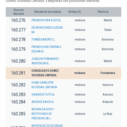
Gomez Sociedad Limitada. y empresas con posiciones similares:
Posición
Nombre de la empresa
Ventas (€)
Provincia
Nacional
160.276
PROMONTORIA EGEO SL.
mediana
Madrid
EXCAVACIONES ILLESCAS
160.277
mediana
Toledo
SA
160.278
TORRES BAKER'S S.L.
mediana
Barcelona
PROMOCIONS TEATRALS
160.279
mediana
Barcelona
DEGIRA SL
JOAQUIN FERNANDEZ
160.280
mediana
Madrid
ASISTENCIA SL
CONGELADOS GOMEZ
160.281
mediana
Pontevedra
SOCIEDAD LIMITADA.
HOME GARDUPER
160.282
mediana
Valencia
SOCIEDAD LIMITADA.
160.283
GANADOS TUTO SL
mediana
Asturias
160.284
ABONOS DAVID SL
mediana
Albacete
MECANIZACION Y
160.285
RECTIFICADO DE
mediana
La Rioja
PRECISION, SA L
MONTAJES CID SOCIEDAD