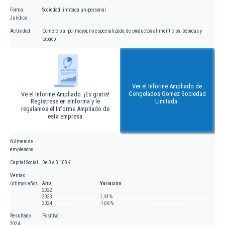
Forma
Sociedad limitada unipersonal
Jurídica
Actividad
Comercio al por mayor, no especializado, de productos alimenticios, bebidas y
tabaco
Ver el Informe Ampliado de
Congelados Gomez Sociedad
Ve el Informe Ampliado. ¡Es gratis!
Regístrese en eInforma y le
Limitada.
regalamos el Informe Ampliado de
esta empresa
Número de
empleados
Capital Social
De 0 a 3.100 €
Ventas
Año
Variación
últimos años
2022
2023
1,44 %
2024
-1,06 %
Resultado
Positivo
2024