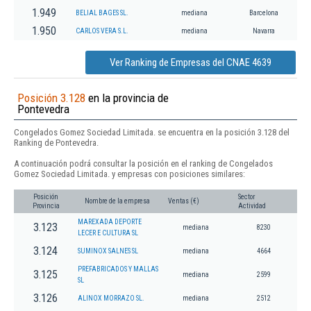
1.949
BELIAL BAGES SL.
mediana
Barcelona
1.950
CARLOS VERA S.L.
mediana
Navarra
Ver Ranking de Empresas del CNAE 4639
Posición 3.128
en la provincia de
Pontevedra
Congelados Gomez Sociedad Limitada. se encuentra en la posición 3.128 del
Ranking de Pontevedra.
A continuación podrá consultar la posición en el ranking de Congelados
Gomez Sociedad Limitada. y empresas con posiciones similares:
Posición
Sector
Nombre de la empresa
Ventas (€)
Provincia
Actividad
MAREXADA DEPORTE
3.123
mediana
8230
LECER E CULTURA SL
3.124
SUMINOX SALNES SL
mediana
4664
PREFABRICADOS Y MALLAS
3.125
mediana
2599
SL
3.126
ALINOX MORRAZO SL.
mediana
2512