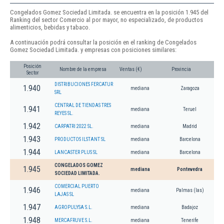
Congelados Gomez Sociedad Limitada. se encuentra en la posición 1.945 del
Ranking del sector Comercio al por mayor, no especializado, de productos
alimenticios, bebidas y tabaco.
A continuación podrá consultar la posición en el ranking de Congelados
Gomez Sociedad Limitada. y empresas con posiciones similares:
Posición
Nombre de la empresa
Ventas (€)
Provincia
Sector
DISTRIBUCIONES FERCATUR
1.940
mediana
Zaragoza
SRL
CENTRAL DE TIENDAS TRES
1.941
mediana
Teruel
REYES SL.
1.942
CARPATRI 2022 SL.
mediana
Madrid
1.943
PRODUCTOS ILSTANT SL
mediana
Barcelona
1.944
LANCASTER PLUS SL
mediana
Barcelona
CONGELADOS GOMEZ
1.945
mediana
Pontevedra
SOCIEDAD LIMITADA.
COMERCIAL PUERTO
1.946
mediana
Palmas (las)
LAJAS SL
1.947
AGROPULYSA S.L.
mediana
Badajoz
1.948
MERCAFRUVE S.L.
mediana
Tenerife