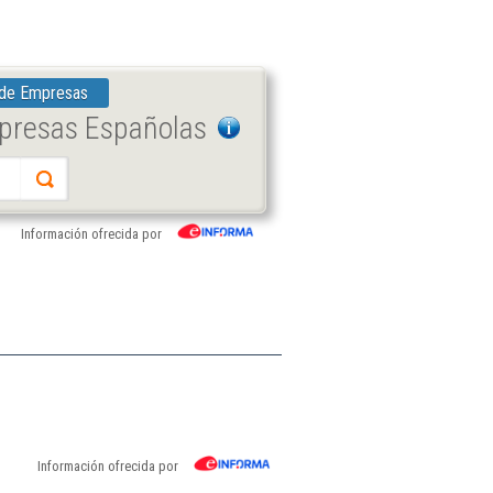
 de Empresas
mpresas Españolas
Información ofrecida por
Información ofrecida por