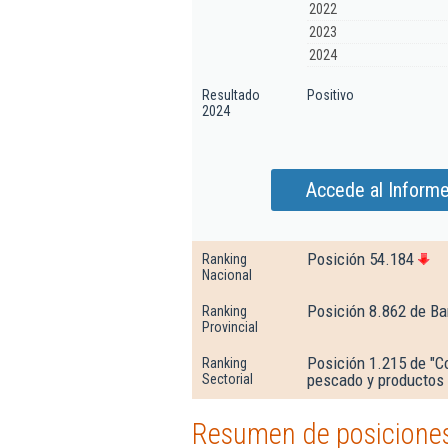
2022
2023
2024
Resultado
Positivo
2024
Accede al Inform
Posición 54.184
Ranking
Nacional
Posición 8.862 de Ba
Ranking
Provincial
Posición 1.215 de "C
Ranking
pescado y productos 
Sectorial
Resumen de posiciones