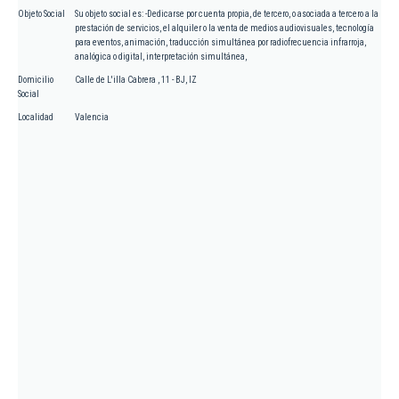
Objeto Social
Su objeto social es: -Dedicarse por cuenta propia, de tercero, o asociada a tercero a la
prestación de servicios, el alquiler o la venta de medios audiovisuales, tecnología
para eventos, animación, traducción simultánea por radiofrecuencia infrarroja,
analógica o digital, interpretación simultánea,
Domicilio
Calle de L'illa Cabrera , 11 - BJ, IZ
Social
Localidad
Valencia