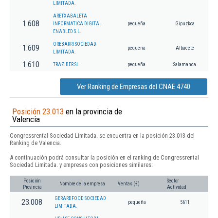
LIMITADA.
ARETXABALETA
1.608
INFORMATICA DIGITAL
pequeña
Gipuzkoa
ENABLED S.L.
OREBARRI SOCIEDAD
1.609
pequeña
Albacete
LIMITADA.
1.610
TRAZIBER SL
pequeña
Salamanca
Ver Ranking de Empresas del CNAE 4740
Posición 23.013
en la provincia de
Valencia
Congressrental Sociedad Limitada. se encuentra en la posición 23.013 del
Ranking de Valencia.
A continuación podrá consultar la posición en el ranking de Congressrental
Sociedad Limitada. y empresas con posiciones similares:
Posición
Sector
Nombre de la empresa
Ventas (€)
Provincia
Actividad
GERARDFOOD SOCIEDAD
23.008
pequeña
5611
LIMITADA.