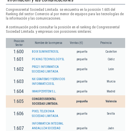
Congressrental Sociedad Limitada. se encuentra en la posición 1.605 del
Ranking del sector Comercio al por menor de equipos para las tecnologías de
la información y las comunicaciones.
A continuación podrá consultar la posición en el ranking de Congressrental
Sociedad Limitada. y empresas con posiciones similares:
Posición
Nombre de la empresa
Ventas (€)
Provincia
Sector
1.600
BOIX SUMINISTROS SL
pequeña
Castellon
1.601
PC KING TECHNOLOGY SL
pequeña
Cádiz
PRG21 INFORMATICA
1.602
pequeña
León
SOCIEDAD LIMITADA.
NX GRAFISMO Y SERVICIOS
1.603
pequeña
Murcia
INFORMATICOS SL
1.604
IMAXPCSYSTEM S.L.
pequeña
Madrid
CONGRESSRENTAL
1.605
pequeña
Valencia
SOCIEDAD LIMITADA.
PIXEL TELEXONIA
1.606
pequeña
Sevilla
SOCIEDAD LIMITADA.
INFORMATICA INTEGRAL
1.607
ANDALUZA SOCIEDAD
pequeña
Jaén