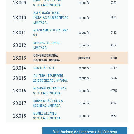
URIASE CONSULTORA
23.009
pequeña
7020
SOCIEDAD LIMITADA.
AM ALBAÑILERIA E
23.010
INSTALACIONES SOCIEDAD
pequeña
4341
LIMITADA.
PLANEAMIENTO VIAL PV7
23.011
pequeña
7112
SRL
MDS DECO SOCIEDAD
23.012
pequeña
4332
LIMITADA.
CONGRESSRENTAL
23.013
pequeña
4740
SOCIEDAD LIMITADA.
23.014
COSEPLAUTO SL
pequeña
3317
CULTURAL TRANSPORT
23.015
pequeña
5226
2012 SOCIEDAD LIMITADA.
PIZARRAS INTERACTIVAS
23.016
pequeña
4755
SOCIEDAD LIMITADA
RUBEN MUÑOZ CLIMA
23.017
pequeña
4322
SOCIEDAD LIMITADA.
GOMEZ ALCAYDE
23.018
pequeña
6832
SOCIEDAD LIMITADA
Ver Ranking de Empresas de Valencia