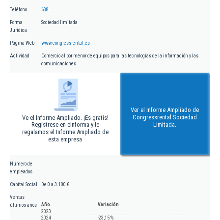
Teléfono
638.....
Forma
Sociedad limitada
Jurídica
Página Web
www.congressrental.es
Actividad
Comercio al por menor de equipos para las tecnologías de la información y las
comunicaciones
Ver el Informe Ampliado de
Congressrental Sociedad
Ve el Informe Ampliado. ¡Es gratis!
Regístrese en eInforma y le
Limitada.
regalamos el Informe Ampliado de
esta empresa
Número de
empleados
Capital Social
De 0 a 3.100 €
Ventas
Año
Variación
últimos años
2023
2024
-23,15 %