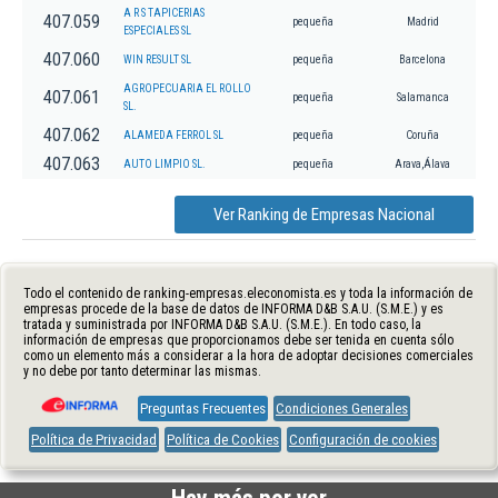
A R S TAPICERIAS
407.059
pequeña
Madrid
ESPECIALES SL
407.060
WIN RESULT SL
pequeña
Barcelona
AGROPECUARIA EL ROLLO
407.061
pequeña
Salamanca
SL.
407.062
ALAMEDA FERROL SL
pequeña
Coruña
407.063
AUTO LIMPIO SL.
pequeña
Arava,Álava
Ver Ranking de Empresas Nacional
Todo el contenido de ranking-empresas.eleconomista.es y toda la información de
empresas procede de la base de datos de INFORMA D&B S.A.U. (S.M.E.) y es
tratada y suministrada por INFORMA D&B S.A.U. (S.M.E.). En todo caso, la
información de empresas que proporcionamos debe ser tenida en cuenta sólo
como un elemento más a considerar a la hora de adoptar decisiones comerciales
y no debe por tanto determinar las mismas.
Preguntas Frecuentes
Condiciones Generales
Política de Privacidad
Política de Cookies
Configuración de cookies