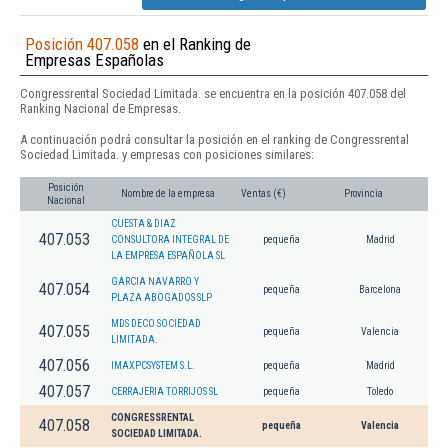
Posición 407.058
en el Ranking de
Empresas Españolas
Congressrental Sociedad Limitada. se encuentra en la posición 407.058 del
Ranking Nacional de Empresas.
A continuación podrá consultar la posición en el ranking de Congressrental
Sociedad Limitada. y empresas con posiciones similares:
Posición
Nombre de la empresa
Ventas (€)
Provincia
Nacional
CUESTA & DIAZ
407.053
CONSULTORA INTEGRAL DE
pequeña
Madrid
LA EMPRESA ESPAÑOLA SL
GARCIA NAVARRO Y
407.054
pequeña
Barcelona
PLAZA ABOGADOS SLP
MDS DECO SOCIEDAD
407.055
pequeña
Valencia
LIMITADA.
407.056
IMAXPCSYSTEM S.L.
pequeña
Madrid
407.057
CERRAJERIA TORRIJOS SL
pequeña
Toledo
CONGRESSRENTAL
407.058
pequeña
Valencia
SOCIEDAD LIMITADA.