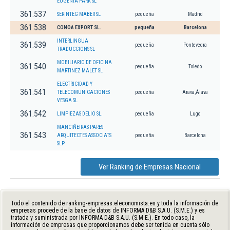
EUGENIA PARK SL
361.537
SERINTEG MABER SL
pequeña
Madrid
361.538
CONOA EXPORT SL.
pequeña
Barcelona
INTERLINGUA
361.539
pequeña
Pontevedra
TRADUCCIONS SL
MOBILIARIO DE OFICINA
361.540
pequeña
Toledo
MARTINEZ MALET SL
ELECTRICIDAD Y
361.541
TELECOMUNICACIONES
pequeña
Arava,Álava
VESGA SL
361.542
LIMPIEZAS DELIO SL.
pequeña
Lugo
MANCIÑEIRAS PARES
361.543
ARQUITECTES ASSOCIATS
pequeña
Barcelona
SLP
Ver Ranking de Empresas Nacional
Todo el contenido de ranking-empresas.eleconomista.es y toda la información de
empresas procede de la base de datos de INFORMA D&B S.A.U. (S.M.E.) y es
tratada y suministrada por INFORMA D&B S.A.U. (S.M.E.). En todo caso, la
información de empresas que proporcionamos debe ser tenida en cuenta sólo