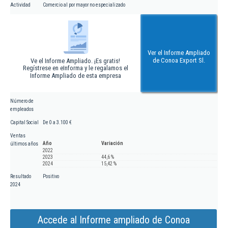
Actividad
Comercio al por mayor no especializado
Ver el Informe Ampliado
de Conoa Export Sl.
Ve el Informe Ampliado. ¡Es gratis!
Regístrese en eInforma y le regalamos el
Informe Ampliado de esta empresa
Número de
empleados
Capital Social
De 0 a 3.100 €
Ventas
Año
Variación
últimos años
2022
2023
44,6 %
2024
15,42 %
Resultado
Positivo
2024
Accede al Informe ampliado de Conoa