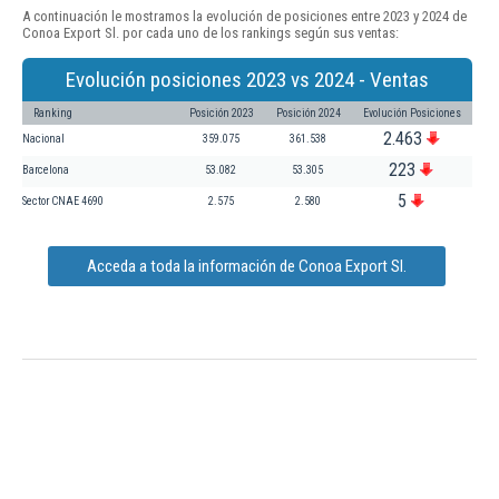
A continuación le mostramos la evolución de posiciones entre 2023 y 2024 de
Conoa Export Sl. por cada uno de los rankings según sus ventas:
Evolución posiciones 2023 vs 2024 - Ventas
Ranking
Posición 2023
Posición 2024
Evolución Posiciones
2.463
Nacional
359.075
361.538
223
Barcelona
53.082
53.305
5
Sector CNAE 4690
2.575
2.580
Acceda a toda la información de Conoa Export Sl.