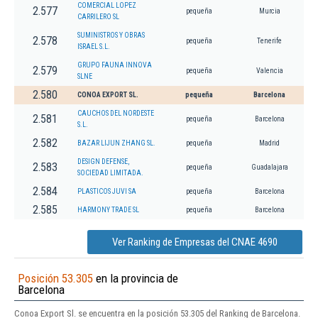
COMERCIAL LOPEZ
2.577
pequeña
Murcia
CARRILERO SL
SUMINISTROS Y OBRAS
2.578
pequeña
Tenerife
ISRAEL S.L.
GRUPO FAUNA INNOVA
2.579
pequeña
Valencia
SLNE
2.580
CONOA EXPORT SL.
pequeña
Barcelona
CAUCHOS DEL NORDESTE
2.581
pequeña
Barcelona
S.L.
2.582
BAZAR LIJUN ZHANG SL.
pequeña
Madrid
DESIGN DEFENSE,
2.583
pequeña
Guadalajara
SOCIEDAD LIMITADA.
2.584
PLASTICOS JUVI SA
pequeña
Barcelona
2.585
HARMONY TRADE SL
pequeña
Barcelona
Ver Ranking de Empresas del CNAE 4690
Posición 53.305
en la provincia de
Barcelona
Conoa Export Sl. se encuentra en la posición 53.305 del Ranking de Barcelona.