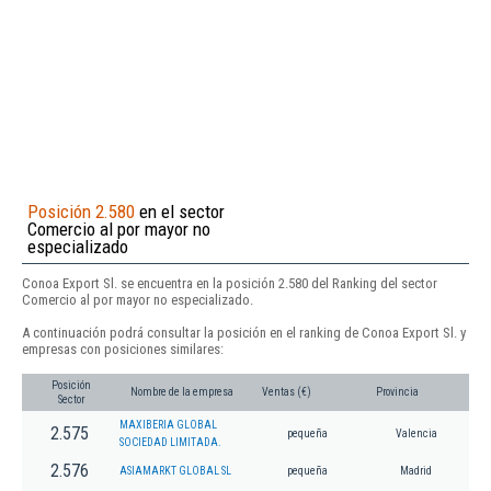
Posición 2.580
en el sector
Comercio al por mayor no
especializado
Conoa Export Sl. se encuentra en la posición 2.580 del Ranking del sector
Comercio al por mayor no especializado.
A continuación podrá consultar la posición en el ranking de Conoa Export Sl. y
empresas con posiciones similares:
Posición
Nombre de la empresa
Ventas (€)
Provincia
Sector
MAXIBERIA GLOBAL
2.575
pequeña
Valencia
SOCIEDAD LIMITADA.
2.576
ASIAMARKT GLOBAL SL
pequeña
Madrid