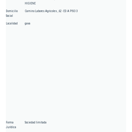
HIGIENE
Domicilio
Camino Labores Agricoles , 62 - ED A PISO 3
Social
Localidad
gava
Forma
Sociedad limitada
Jurídica