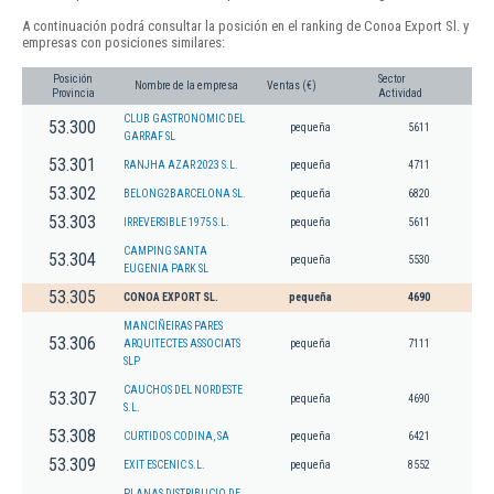
A continuación podrá consultar la posición en el ranking de Conoa Export Sl. y
empresas con posiciones similares:
Posición
Sector
Nombre de la empresa
Ventas (€)
Provincia
Actividad
CLUB GASTRONOMIC DEL
53.300
pequeña
5611
GARRAF SL
53.301
RANJHA AZAR 2023 S.L.
pequeña
4711
53.302
BELONG2BARCELONA SL.
pequeña
6820
53.303
IRREVERSIBLE 1975 S.L.
pequeña
5611
CAMPING SANTA
53.304
pequeña
5530
EUGENIA PARK SL
53.305
CONOA EXPORT SL.
pequeña
4690
MANCIÑEIRAS PARES
53.306
ARQUITECTES ASSOCIATS
pequeña
7111
SLP
CAUCHOS DEL NORDESTE
53.307
pequeña
4690
S.L.
53.308
CURTIDOS CODINA, SA
pequeña
6421
53.309
EXIT ESCENIC S.L.
pequeña
8552
PLANAS DISTRIBUCIO DE