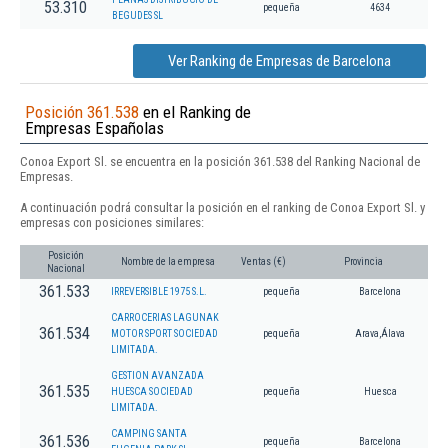
53.310
pequeña
4634
BEGUDES SL
Ver Ranking de Empresas de Barcelona
Posición 361.538
en el Ranking de
Empresas Españolas
Conoa Export Sl. se encuentra en la posición 361.538 del Ranking Nacional de
Empresas.
A continuación podrá consultar la posición en el ranking de Conoa Export Sl. y
empresas con posiciones similares:
Posición
Nombre de la empresa
Ventas (€)
Provincia
Nacional
361.533
IRREVERSIBLE 1975 S.L.
pequeña
Barcelona
CARROCERIAS LAGUNAK
361.534
MOTOR SPORT SOCIEDAD
pequeña
Arava,Álava
LIMITADA.
GESTION AVANZADA
361.535
HUESCA SOCIEDAD
pequeña
Huesca
LIMITADA.
CAMPING SANTA
361.536
pequeña
Barcelona