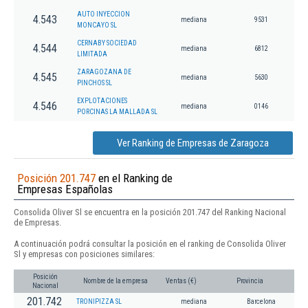
AUTO INYECCION
4.543
mediana
9531
MONCAYO SL
CERNABY SOCIEDAD
4.544
mediana
6812
LIMITADA
ZARAGOZANA DE
4.545
mediana
5630
PINCHOS SL
EXPLOTACIONES
4.546
mediana
0146
PORCINAS LA MALLADA SL
Ver Ranking de Empresas de Zaragoza
Posición 201.747
en el Ranking de
Empresas Españolas
Consolida Oliver Sl se encuentra en la posición 201.747 del Ranking Nacional
de Empresas.
A continuación podrá consultar la posición en el ranking de Consolida Oliver
Sl y empresas con posiciones similares:
Posición
Nombre de la empresa
Ventas (€)
Provincia
Nacional
201.742
TRONIPIZZA SL
mediana
Barcelona