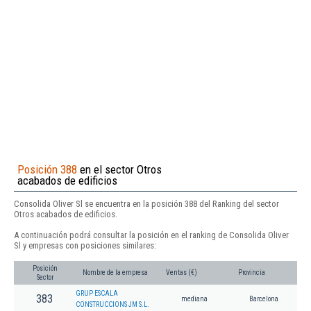
Posición 388
en el sector Otros
acabados de edificios
Consolida Oliver Sl se encuentra en la posición 388 del Ranking del sector
Otros acabados de edificios.
A continuación podrá consultar la posición en el ranking de Consolida Oliver
Sl y empresas con posiciones similares:
Posición
Nombre de la empresa
Ventas (€)
Provincia
Sector
GRUP ESCALA
383
mediana
Barcelona
CONSTRUCCIONS JM S.L.