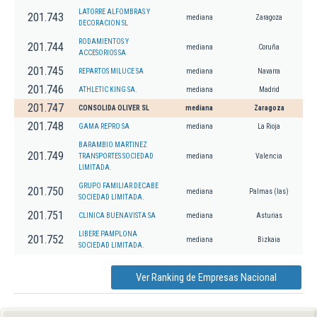
LATORRE ALFOMBRAS Y
201.743
mediana
Zaragoza
DECORACION SL
RODAMIENTOS Y
201.744
mediana
Coruña
ACCESORIOS SA
201.745
REPARTOS MILUCE SA
mediana
Navarra
201.746
ATHLETIC KING SA.
mediana
Madrid
201.747
CONSOLIDA OLIVER SL
mediana
Zaragoza
201.748
GAMA REPRO SA
mediana
La Rioja
BARAMBIO MARTINEZ
201.749
TRANSPORTES SOCIEDAD
mediana
Valencia
LIMITADA.
GRUPO FAMILIAR DECABE
201.750
mediana
Palmas (las)
SOCIEDAD LIMITADA.
201.751
CLINICA BUENAVISTA SA
mediana
Asturias
LIBERE PAMPLONA
201.752
mediana
Bizkaia
SOCIEDAD LIMITADA.
Ver Ranking de Empresas Nacional