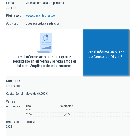
Forma
Sociedad limitada unipersonal
Jurídica
Página Web
www.consolidaoliver.com
Actividad
Otros acabados de edificios
Ver el Informe Ampliado
de Consolida Oliver Sl
Ve el Informe Ampliado. ¡Es gratis!
Regístrese en eInforma y le regalamos el
Informe Ampliado de esta empresa
Número de
empleados
Capital Social
Mayor de 60.000 €
Ventas
Año
Variación
últimos años
2023
2024
-36,79 %
Resultado
Positivo
2025