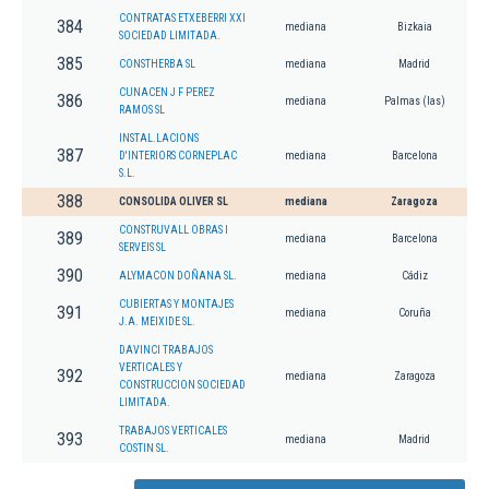
CONTRATAS ETXEBERRI XXI
384
mediana
Bizkaia
SOCIEDAD LIMITADA.
385
CONSTHERBA SL
mediana
Madrid
CUNACEN J F PEREZ
386
mediana
Palmas (las)
RAMOS SL
INSTAL.LACIONS
387
D'INTERIORS CORNEPLAC
mediana
Barcelona
S.L.
388
CONSOLIDA OLIVER SL
mediana
Zaragoza
CONSTRUVALL OBRAS I
389
mediana
Barcelona
SERVEIS SL
390
ALYMACON DOÑANA SL.
mediana
Cádiz
CUBIERTAS Y MONTAJES
391
mediana
Coruña
J.A. MEIXIDE SL.
DAVINCI TRABAJOS
VERTICALES Y
392
mediana
Zaragoza
CONSTRUCCION SOCIEDAD
LIMITADA.
TRABAJOS VERTICALES
393
mediana
Madrid
COSTIN SL.