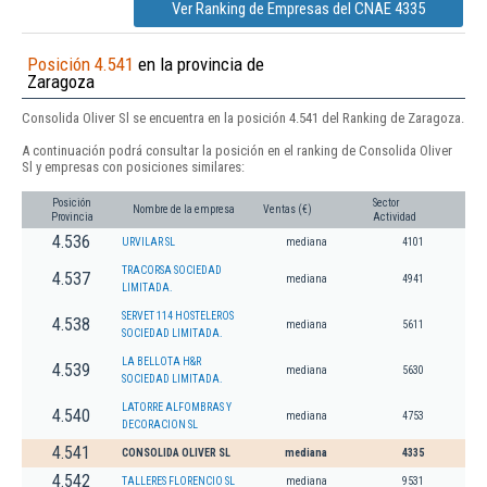
Ver Ranking de Empresas del CNAE 4335
Posición 4.541
en la provincia de
Zaragoza
Consolida Oliver Sl se encuentra en la posición 4.541 del Ranking de Zaragoza.
A continuación podrá consultar la posición en el ranking de Consolida Oliver
Sl y empresas con posiciones similares:
Posición
Sector
Nombre de la empresa
Ventas (€)
Provincia
Actividad
4.536
URVILAR SL
mediana
4101
TRACORSA SOCIEDAD
4.537
mediana
4941
LIMITADA.
SERVET 114 HOSTELEROS
4.538
mediana
5611
SOCIEDAD LIMITADA.
LA BELLOTA H&R
4.539
mediana
5630
SOCIEDAD LIMITADA.
LATORRE ALFOMBRAS Y
4.540
mediana
4753
DECORACION SL
4.541
CONSOLIDA OLIVER SL
mediana
4335
4.542
TALLERES FLORENCIO SL
mediana
9531