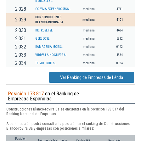
D'URGELL SL.
2.028
COESMA EXPENEDORES SL.
mediana
4711
CONSTRUCCIONES
2.029
mediana
4101
BLANCO-ROVIRA SA
2.030
DIS. ROSET SL.
mediana
4634
2.031
GERBEC SL
mediana
6812
2.032
RAMADERIA MOR SL.
mediana
0142
2.033
VIDRES LA NOGUERA SL
mediana
4334
2.034
TEIMO FRUIT SL
mediana
0124
Ver Ranking de Empresas de Lérida
Posición 173.817
en el Ranking de
Empresas Españolas
Construcciones Blanco-rovira Sa se encuentra en la posición 173.817 del
Ranking Nacional de Empresas.
A continuación podrá consultar la posición en el ranking de Construcciones
Blanco-rovira Sa y empresas con posiciones similares:
Posición
Nombre de la empresa
Ventas (€)
Provincia