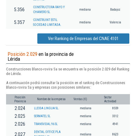
CONSTRUCTORA RAYO Y
5.356
mediana
Badajoz
CHAMERO SL
CONSTRUINT ESTIL
5.357
mediana
Valencia
SOCIEDAD LIMITADA.
Ver Ranking de Empresas del CNAE 4101
Posición 2.029
en la provincia de
Lérida
Construcciones Blanco-rovira Sa se encuentra en la posición 2.029 del Ranking
de Lérida.
A continuación podrá consultar la posición en el ranking de Construcciones
Blanco-rovira Sa y empresas con posiciones similares:
Posición
Sector
Nombre de la empresa
Ventas (€)
Provincia
Actividad
2.024
LLEIDA LINGUA SL.
mediana
8559
2.025
SERMATEL SL
mediana
3312
2.026
TRANSVIDAL 96 SL
mediana
4941
DENTAL OFFICE PLA
2.027
mediana
8623