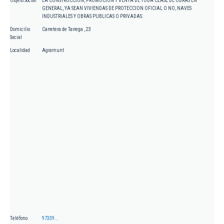
Objeto Social
LA CONSTRUCCION, PROMOCION Y VENTA DE TODA CLASE DE OBRAS EN
GENERAL, YA SEAN VIVIENDAS DE PROTECCION OFICIAL O NO, NAVES
INDUSTRIALES Y OBRAS PUBLICAS O PRIVADAS.
Domicilio
Carretera de Tarrega , 23
Social
Localidad
Agramunt
Teléfono
97339...