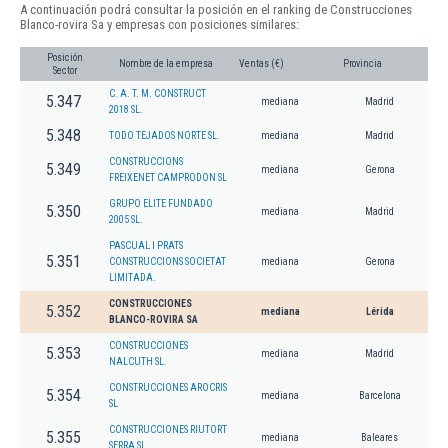
A continuación podrá consultar la posición en el ranking de Construcciones
Blanco-rovira Sa y empresas con posiciones similares:
Posición
Nombre de la empresa
Ventas (€)
Provincia
Sector
C. A. T. M. CONSTRUCT
5.347
mediana
Madrid
2018 SL.
5.348
TODO TEJADOS NORTE SL.
mediana
Madrid
CONSTRUCCIONS
5.349
mediana
Gerona
FREIXENET CAMPRODON SL
GRUPO ELITE FUNDADO
5.350
mediana
Madrid
2005 SL.
PASCUAL I PRATS
5.351
CONSTRUCCIONS SOCIETAT
mediana
Gerona
LIMITADA.
CONSTRUCCIONES
5.352
mediana
Lérida
BLANCO-ROVIRA SA
CONSTRUCCIONES
5.353
mediana
Madrid
NALCUTH SL.
CONSTRUCCIONES AROCRIS
5.354
mediana
Barcelona
SL
CONSTRUCCIONES RIUTORT
5.355
mediana
Baleares
SERRA SL