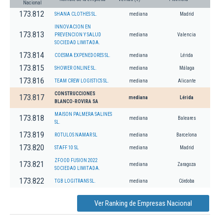
Nacional
173.812
SHANA CLOTHES SL.
mediana
Madrid
INNOVACION EN
173.813
PREVENCION Y SALUD
mediana
Valencia
SOCIEDAD LIMITADA.
173.814
COESMA EXPENEDORES SL.
mediana
Lérida
173.815
SHOWER ONLINE SL.
mediana
Málaga
173.816
TEAM CREW LOGISTICS SL.
mediana
Alicante
CONSTRUCCIONES
173.817
mediana
Lérida
BLANCO-ROVIRA SA
MAISON PALMERA SALINES
173.818
mediana
Baleares
SL.
173.819
ROTULOS NAMAR SL
mediana
Barcelona
173.820
STAFF 10 SL
mediana
Madrid
ZFOOD FUSION 2022
173.821
mediana
Zaragoza
SOCIEDAD LIMITADA.
173.822
TGB LOGITRANS SL.
mediana
Córdoba
Ver Ranking de Empresas Nacional