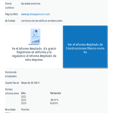
Forma
Sociedad anónima
Jurídica
Página Web
www.gestioiagramunt.com
Actividad
construcción de edificios residenciales
Ver el Informe Ampliado de
Construcciones Blanco-rovira
Ve el Informe Ampliado. ¡Es gratis!
Regístrese en eInforma y le
Sa
regalamos el Informe Ampliado de
esta empresa
Número de
empleados
Capital Social
Mayor de 60.000 €
Ventas
Año
Variación
últimos años
2022
2023
-48,94 %
2024
86,84 %
Resultado
Positivo