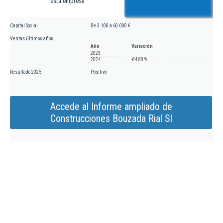
esta empresa
Capital Social
De 3.100 a 60.000 €
Ventas últimos años
Año
Variación
2023
2024
-84,88 %
Resultado 2025
Positivo
Accede al Informe ampliado de
Construcciones Bouzada Rial Sl