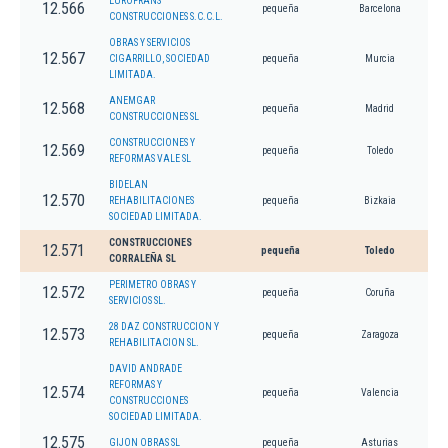
EUROFRANS
12.566
pequeña
Barcelona
CONSTRUCCIONES S.C.C.L.
OBRAS Y SERVICIOS
12.567
CIGARRILLO, SOCIEDAD
pequeña
Murcia
LIMITADA.
ANEMGAR
12.568
pequeña
Madrid
CONSTRUCCIONES SL
CONSTRUCCIONES Y
12.569
pequeña
Toledo
REFORMAS VALE SL
BIDELAN
12.570
REHABILITACIONES
pequeña
Bizkaia
SOCIEDAD LIMITADA.
CONSTRUCCIONES
12.571
pequeña
Toledo
CORRALEÑA SL
PERIMETRO OBRAS Y
12.572
pequeña
Coruña
SERVICIOS SL.
28 DAZ CONSTRUCCION Y
12.573
pequeña
Zaragoza
REHABILITACION SL.
DAVID ANDRADE
REFORMAS Y
12.574
pequeña
Valencia
CONSTRUCCIONES
SOCIEDAD LIMITADA.
12.575
GIJON OBRAS SL
pequeña
Asturias