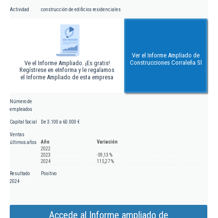
Actividad
construcción de edificios residenciales
Ver el Informe Ampliado de
Construcciones Corraleña Sl
Ve el Informe Ampliado. ¡Es gratis!
Regístrese en eInforma y le regalamos
el Informe Ampliado de esta empresa
Número de
empleados
Capital Social
De 3.100 a 60.000 €
Ventas
Año
Variación
últimos años
2022
2023
-59,13 %
2024
115,27 %
Resultado
Positivo
2024
Accede al Informe ampliado de