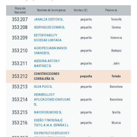
Posición
Nombre de la empresa
Ventas (€)
Provincia
Nacional
353.207
JANALZA GESTION SL.
pequeña
Tenerife
353.208
IBERFINQUES COMAS SL
pequeña
Gerona
BETTER STABILITY
353.209
pequeña
Valencia
SOCIEDAD LIMITADA.
AGROPECUARIA MANOS
353.210
pequeña
Badajoz
GRANDES SL
ASESORIA ANTON Y
353.211
pequeña
Jaén
MARTINEZ SL
CONSTRUCCIONES
353.212
pequeña
Toledo
CORRALEÑA SL
353.213
SILVA PUIG SL
pequeña
Barcelona
DESARROLLOS Y
353.214
APLICACIONES IGNIFUGAS
pequeña
Barcelona
SL.
353.215
MAYOR DRUMOND SL
pequeña
Sevilla
DISEÑO Y PATRONAJE
353.216
pequeña
Murcia
TEXTIL A.M.A. ESPAÑA S.L.
PJS PROYECTOS ESTUDIOS Y