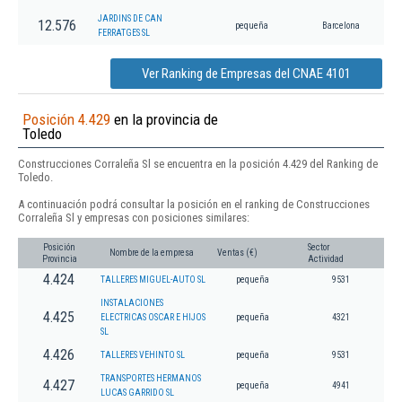
JARDINS DE CAN
12.576
pequeña
Barcelona
FERRATGES SL
Ver Ranking de Empresas del CNAE 4101
Posición 4.429
en la provincia de
Toledo
Construcciones Corraleña Sl se encuentra en la posición 4.429 del Ranking de
Toledo.
A continuación podrá consultar la posición en el ranking de Construcciones
Corraleña Sl y empresas con posiciones similares:
Posición
Sector
Nombre de la empresa
Ventas (€)
Provincia
Actividad
4.424
TALLERES MIGUEL-AUTO SL
pequeña
9531
INSTALACIONES
4.425
ELECTRICAS OSCAR E HIJOS
pequeña
4321
SL
4.426
TALLERES VEHINTO SL
pequeña
9531
TRANSPORTES HERMANOS
4.427
pequeña
4941
LUCAS GARRIDO SL