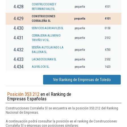
CONSTRUCCIONES Y
4.428
pequeña
4101
REFORMAS VALE SL
CONSTRUCCIONES
4.429
pequeña
4101
CORRALEÑA SL
4.430
SERVICIOS AGROAVILES SL
pequeña
0150
CERRAJERIA ALUMINIO
4.431
pequeña
2512
TRIVIÑO VC SL.
SESEÑA AUTOLAVADO LA
4.432
pequeña
4730
BALLENA SL.
4.433
LACADOS DURAN SL
pequeña
2552
4.434
ALVIBLOCK SL.
pequeña
1623
Ver Ranking de Empresas de Toledo
Posición 353.212
en el Ranking de
Empresas Españolas
Construcciones Corraleña Sl se encuentra en la posición 353.212 del Ranking
Nacional de Empresas.
A continuación podrá consultar la posición en el ranking de Construcciones
Corraleña Sl y empresas con posiciones similares: