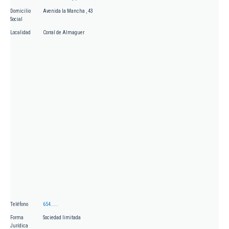
Domicilio
Avenida la Mancha , 43
Social
Localidad
Corral de Almaguer
Teléfono
654.....
Forma
Sociedad limitada
Jurídica