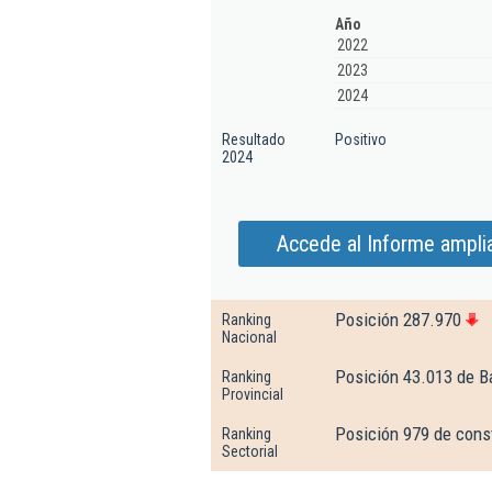
Año
2022
2023
2024
Resultado
Positivo
2024
Accede al Informe ampli
Posición 287.970
Ranking
Nacional
Posición 43.013 de B
Ranking
Provincial
Posición 979 de const
Ranking
Sectorial