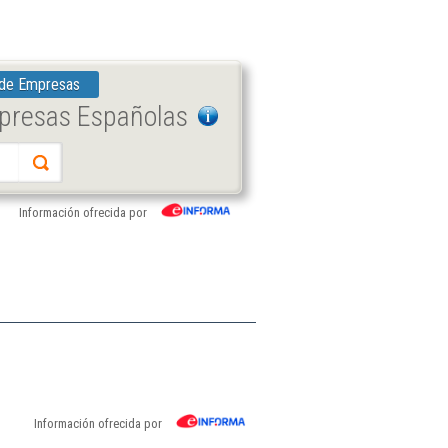
 de Empresas
mpresas Españolas
Información ofrecida por
Información ofrecida por