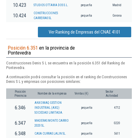
10.423
STUDIOS OTTAWA DOS S.L.
pequeña
Madrid
CONSTRUCCIONES
10.424
pequeña
Gerona
CARREIRAS SL
Ver Ranking de Empresas del CNAE 4101
Posición 6.351
en la provincia de
Pontevedra
Construcciones Denis S L se encuentra en la posición 6.351 del Ranking de
Pontevedra.
A continuación podrá consultar la posición en el ranking de Construcciones
Denis S L y empresas con posiciones similares:
Posición
Sector
Nombre de la empresa
Ventas (€)
Provincia
Actividad
ANXOMAQ GESTION
6.346
INDUSTRIAL (AXQ)
pequeña
4712
SOCIEDAD LIMITADA.
MADERAS MONTE CARRIO
6.347
pequeña
0220
2020 SL.
6.348
CASA CURRAS LALIN SL.
pequeña
5611