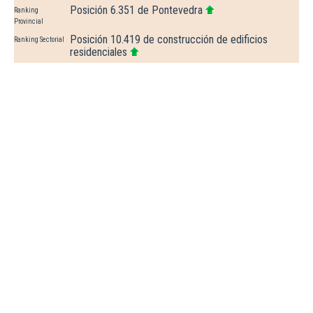
Posición 6.351 de Pontevedra
Ranking
Provincial
Posición 10.419 de construcción de edificios
Ranking Sectorial
residenciales