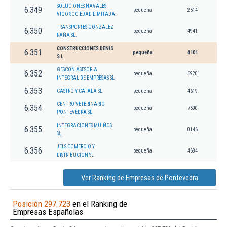
SOLUCIONES NAVALES
6.349
pequeña
2514
VIGO SOCIEDAD LIMITADA.
TRANSPORTES GONZALEZ
6.350
pequeña
4941
RAÑA SL.
CONSTRUCCIONES DENIS
6.351
pequeña
4101
S L
GESCON ASESORIA
6.352
pequeña
6920
INTEGRAL DE EMPRESAS SL
6.353
CASTRO Y CATALA SL
pequeña
4619
CENTRO VETERINARIO
6.354
pequeña
7500
PONTEVEDRA SL.
INTEGRACIONES MUIÑOS
6.355
pequeña
0146
SL.
JELS COMERCIO Y
6.356
pequeña
4684
DISTRIBUCION SL
Ver Ranking de Empresas de Pontevedra
Posición 297.723
en el Ranking de
Empresas Españolas