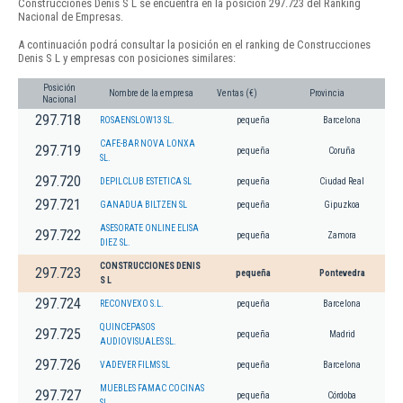
Construcciones Denis S L se encuentra en la posición 297.723 del Ranking
Nacional de Empresas.
A continuación podrá consultar la posición en el ranking de Construcciones
Denis S L y empresas con posiciones similares:
Posición
Nombre de la empresa
Ventas (€)
Provincia
Nacional
297.718
ROSAENSLOW13 SL.
pequeña
Barcelona
CAFE-BAR NOVA LONXA
297.719
pequeña
Coruña
SL.
297.720
DEPILCLUB ESTETICA SL
pequeña
Ciudad Real
297.721
GANADUA BILTZEN SL
pequeña
Gipuzkoa
ASESORATE ONLINE ELISA
297.722
pequeña
Zamora
DIEZ SL.
CONSTRUCCIONES DENIS
297.723
pequeña
Pontevedra
S L
297.724
RECONVEXO S.L.
pequeña
Barcelona
QUINCEPASOS
297.725
pequeña
Madrid
AUDIOVISUALES SL.
297.726
VADEVER FILMS SL
pequeña
Barcelona
MUEBLES FAMAC COCINAS
297.727
pequeña
Córdoba
SL.