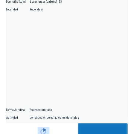
Domicilio Social
Lugar Igrexa (cabeiro) , 33
Localidad
Redondela
Forma Jurídica
Sociedad limitada
Actividad
construcción de edificios residenciales