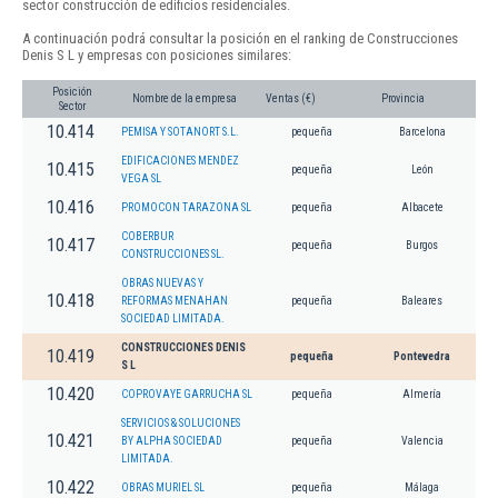
sector construcción de edificios residenciales.
A continuación podrá consultar la posición en el ranking de Construcciones
Denis S L y empresas con posiciones similares:
Posición
Nombre de la empresa
Ventas (€)
Provincia
Sector
10.414
PEMISA Y SOTANORT S.L.
pequeña
Barcelona
EDIFICACIONES MENDEZ
10.415
pequeña
León
VEGA SL
10.416
PROMOCON TARAZONA SL
pequeña
Albacete
COBERBUR
10.417
pequeña
Burgos
CONSTRUCCIONES SL.
OBRAS NUEVAS Y
10.418
REFORMAS MENAHAN
pequeña
Baleares
SOCIEDAD LIMITADA.
CONSTRUCCIONES DENIS
10.419
pequeña
Pontevedra
S L
10.420
COPROVAYE GARRUCHA SL
pequeña
Almería
SERVICIOS & SOLUCIONES
10.421
BY ALPHA SOCIEDAD
pequeña
Valencia
LIMITADA.
10.422
OBRAS MURIEL SL
pequeña
Málaga