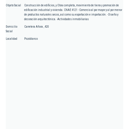
Objeto Social
Construcción de edificios, y Obra completa, movimiento de tierra y promoción de
edificación industrial y vivienda. CNAE 4121 - Comercio al por mayor y al por menor
de productos naturales secos, así como su exportación e importación. - Diseño y
decoración arquitectónica. -Actividades inmobiliarias
Domicilio
Carretera Añora , 420
Social
Localidad
Pozoblanco