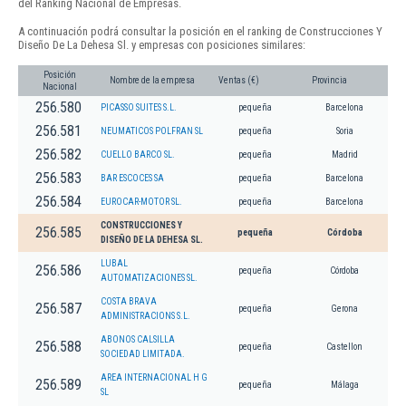
del Ranking Nacional de Empresas.
A continuación podrá consultar la posición en el ranking de Construcciones Y
Diseño De La Dehesa Sl. y empresas con posiciones similares:
Posición
Nombre de la empresa
Ventas (€)
Provincia
Nacional
256.580
PICASSO SUITES S.L.
pequeña
Barcelona
256.581
NEUMATICOS POLFRAN SL
pequeña
Soria
256.582
CUELLO BARCO SL.
pequeña
Madrid
256.583
BAR ESCOCES SA
pequeña
Barcelona
256.584
EUROCAR-MOTOR SL.
pequeña
Barcelona
CONSTRUCCIONES Y
256.585
pequeña
Córdoba
DISEÑO DE LA DEHESA SL.
LUBAL
256.586
pequeña
Córdoba
AUTOMATIZACIONES SL.
COSTA BRAVA
256.587
pequeña
Gerona
ADMINISTRACIONS S.L.
ABONOS CALSILLA
256.588
pequeña
Castellon
SOCIEDAD LIMITADA.
AREA INTERNACIONAL H G
256.589
pequeña
Málaga
SL