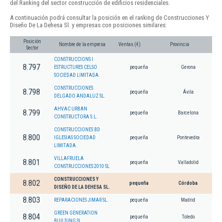
del Ranking del sector construcción de edificios residenciales.
A continuación podrá consultar la posición en el ranking de Construcciones Y
Diseño De La Dehesa Sl. y empresas con posiciones similares:
Posición
Nombre de la empresa
Ventas (€)
Provincia
Sector
CONSTRUCCIONS I
8.797
ESTRUCTURES CELSO
pequeña
Gerona
SOCIEDAD LIMITADA.
CONSTRUCCIONES
8.798
pequeña
Ávila
DELGADO ANDALUZ SL.
AHVAC URBAN
8.799
pequeña
Barcelona
CONSTRUCTORA S.L.
CONSTRUCCIONES BD
8.800
IGLESIAS SOCIEDAD
pequeña
Pontevedra
LIMITADA.
VILLAFRUELA
8.801
pequeña
Valladolid
CONSTRUCCIONES 2010 SL
CONSTRUCCIONES Y
8.802
pequeña
Córdoba
DISEÑO DE LA DEHESA SL.
8.803
REPARACIONES JIMAR SL.
pequeña
Madrid
GREEN GENERATION
8.804
pequeña
Toledo
BUILDING SL.