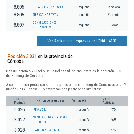
8.805
COTA 2019 JR & VIDSEL S.L.
pequeña
Barcelona
8.806
RIBERCO HABITAT SL.
pequeña
Valencia
CONSTRUCCIONES
8.807
pequeña
Huesca
BUETASANZ SL
Ver Ranking de Empresas del CNAE 4101
Posición 3.031
en la provincia de
Córdoba
Construcciones Y Diseño De La Dehesa Sl. se encuentra en la posición 3.031
del Ranking de Córdoba.
A continuación podrá consultar la posición en el ranking de Construcciones Y
Diseño De La Dehesa Sl. y empresas con posiciones similares:
Posición
Sector
Nombre de la empresa
Ventas (€)
Provincia
Actividad
3.026
FESAVE SL
pequeña
4754
SANTIAGO PASTOR LOPEZ
3.027
pequeña
4683
E HIJOS SL
3.028
TABLE & KITCHEN SL
pequeña
4752