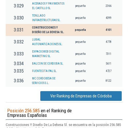
ACERADOS Y PAVIMENTOS
3.029
pequeña
2366
EL CASTILLO SL
TENLLADO
3.030
pequeña
4399
INFRAESTRUCTURAS SL.
CONSTRUCCIONES Y
3.031
pequeña
4101
DISEÑO DE LA DEHESA SL.
LUBAL
3.032
pequeña
4778
AUTOMATIZACIONES SL.
EXPACIOWEB DIGITAL
3.033
pequeña
7311
MARKETING SL.
3.034
BALCON DE CORDOBA SL.
pequeña
5611
3.035
FUENTECITA PAL SL.
pequeña
4727
MC CORDOBESA DE
3.036
pequeña
8122
SERVICIOS S.L.
Ver Ranking de Empresas de Córdoba
Posición 256.585
en el Ranking de
Empresas Españolas
Construcciones Y Diseño De La Dehesa Sl. se encuentra en la posición 256.585