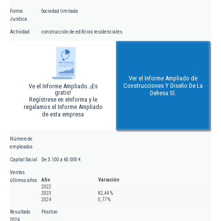
Forma
Sociedad limitada
Jurídica
Actividad
construcción de edificios residenciales
Ver el Informe Ampliado de
Construcciones Y Diseño De La
Ve el Informe Ampliado. ¡Es
gratis!
Dehesa Sl.
Regístrese en eInforma y le
regalamos el Informe Ampliado
de esta empresa
Número de
empleados
Capital Social
De 3.100 a 60.000 €
Ventas
Año
Variación
últimos años
2022
2023
82,44 %
2024
0,77 %
Resultado
Positivo
2024