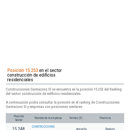
Posición 15.253
en el sector
construcción de edificios
residenciales
Construcciones Garmacons Sl se encuentra en la posición 15.253 del Ranking
del sector construcción de edificios residenciales.
A continuación podrá consultar la posición en el ranking de Construcciones
Garmacons Sl y empresas con posiciones similares:
Posición
Nombre de la empresa
Ventas (€)
Provincia
Sector
CONSTRUCCIONES
15.248
pequeña
Badajoz