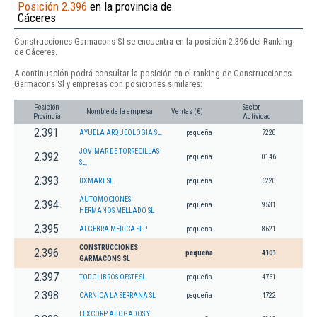
Posición 2.396
en la provincia de
Cáceres
Construcciones Garmacons Sl se encuentra en la posición 2.396 del Ranking
de Cáceres.
A continuación podrá consultar la posición en el ranking de Construcciones
Garmacons Sl y empresas con posiciones similares:
Posición
Sector
Nombre de la empresa
Ventas (€)
Provincia
Actividad
2.391
AYUELA ARQUEOLOGIA SL.
pequeña
7220
JOVIMAR DE TORRECILLAS
2.392
pequeña
0146
SL.
2.393
BXMART SL.
pequeña
6220
AUTOMOCIONES
2.394
pequeña
9531
HERMANOS MELLADO SL
2.395
ALGEBRA MEDICA SLP
pequeña
8621
CONSTRUCCIONES
2.396
pequeña
4101
GARMACONS SL
2.397
TODOLIBROS OESTE SL
pequeña
4761
2.398
CARNICA LA SERRANA SL
pequeña
4722
LEXCORP ABOGADOS Y