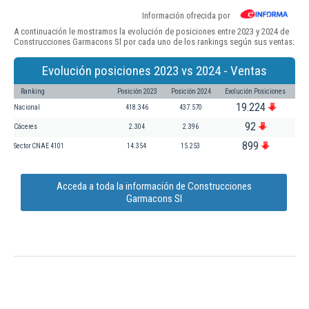
Información ofrecida por
A continuación le mostramos la evolución de posiciones entre 2023 y 2024 de
Construcciones Garmacons Sl por cada uno de los rankings según sus ventas:
Evolución posiciones 2023 vs 2024 - Ventas
Ranking
Posición 2023
Posición 2024
Evolución Posiciones
19.224
Nacional
418.346
437.570
92
Cáceres
2.304
2.396
899
Sector CNAE 4101
14.354
15.253
Acceda a toda la información de Construcciones
Garmacons Sl