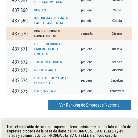
SOCIEDAD LIMITADA.
437.568
DUMEL SL
pequeña
Madrid
INGENIERIA Y SISTEMAS DE
437.569
pequeña
Córdoba
CALIDAD AMBIENTAL SL
CONSTRUCCIONES
437.570
pequeña
Cáceres
GARMACONS SL
ESTUDIO DE IDIOMAS
437.571
PANCHO SOCIEDAD
pequeña
Bizkaia
LIMITADA.
437.572
TODOLIBROS OESTE SL
pequeña
Cáceres
437.573
M I E BERTRAN SL
pequeña
Barcelona
FERRETERIES 2002 4 GMANS
437.574
pequeña
Barcelona
SANCHEZ SL
437.575
ECJ BOA VILA SLU
pequeña
Pontevedra
Ver Ranking de Empresas Nacional
Todo el contenido de ranking-empresas.eleconomista.es y toda la información de
empresas procede de la base de datos de INFORMA D&B S.A.U. (S.M.E.) y es
tratada y suministrada por INFORMA D&B S.A.U. (S.M.E.). En todo caso, la