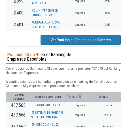
2.399
pequeña
6910
ASESORES SLP.
ADMINISTRACION DE
2.400
pequeña
6832
FINCAS GECOM SL
FUNERARIA LA NUEVA
2.401
pequeña
9630
SIEMPRE A TU LADO SL.
Ver Ranking de Empresas de Cáceres
Posición 437.570
en el Ranking de
Empresas Españolas
Construcciones Garmacons Sl se encuentra en la posición 437.570 del Ranking
Nacional de Empresas.
A continuación podrá consultar la posición en el ranking de Construcciones
Garmacons Sl y empresas con posiciones similares:
Posición
Nombre de la empresa
Ventas (€)
Provincia
Nacional
437.565
GOPHONE SIGLO XXI SL.
pequeña
Huelva
RD SISTEMAS DE MONTAJE
437.566
pequeña
Sevilla
SOCIEDAD LIMITADA.
ERNESTO DOMINGUEZ
437.567
pequeña
Baleares