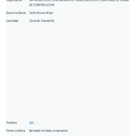
Objeto Social
LA PROMOCION, CONTRATACION Y REALIZACION DE TODA CLASE DE OBRAS
DE CONSTRUCCION
Domicilio Social
Calle Rincon Alijar
Localidad
Zarza de Granadilla
Teléfono
620.....
Forma Jurídica
Sociedad limitada unipersonal