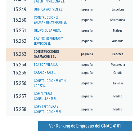
VALENTIN VILLENA S.L.
15.249
UNNICA ACTIVEN S.L.
pequeña
Barcelona
CONSTRUCCIONES
15.250
pequeña
Salamanca
SALMANTINAS PICON SL.
15.251
GRUPO CUBARGE SL
pequeña
Málaga
DAVINCI REFORMAS Y
15.252
pequeña
Alicante
SERVICIOS SL.
CONSTRUCCIONES
15.253
pequeña
Cáceres
GARMACONS SL
15.254
ECJ BOA VILA SLU
pequeña
Pontevedra
15.255
CASASCHEAS SL.
pequeña
Coruña
CONSTRUCCIONES OTIN
15.256
pequeña
La Rioja
LOPEZ SL
COMPUTBEST
15.257
pequeña
Madrid
CONSULTANTS SL.
COEX REFORMAS Y
15.258
pequeña
Madrid
CONSTRUCCIONES SL
Ver Ranking de Empresas del CNAE 4101