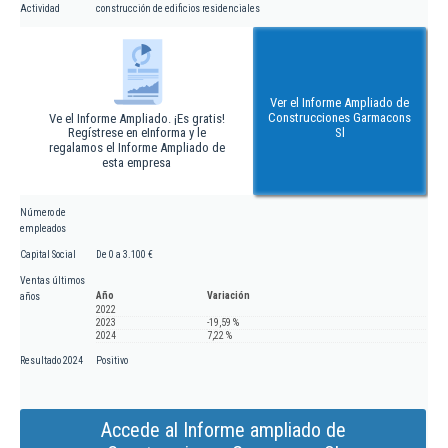
Actividad
construcción de edificios residenciales
Ver el Informe Ampliado de
Construcciones Garmacons
Ve el Informe Ampliado. ¡Es gratis!
Regístrese en eInforma y le
Sl
regalamos el Informe Ampliado de
esta empresa
Número de
empleados
Capital Social
De 0 a 3.100 €
Ventas últimos
Año
Variación
años
2022
2023
-19,59 %
2024
7,22 %
Resultado 2024
Positivo
Accede al Informe ampliado de