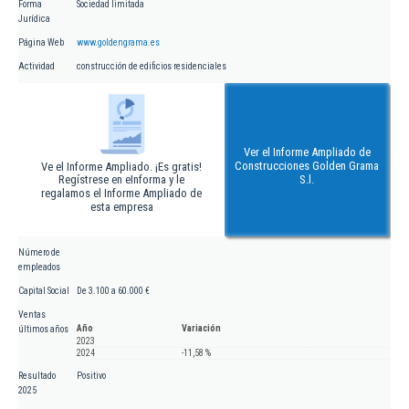
Forma
Sociedad limitada
Jurídica
Página Web
www.goldengrama.es
Actividad
construcción de edificios residenciales
Ver el Informe Ampliado de
Construcciones Golden Grama
Ve el Informe Ampliado. ¡Es gratis!
Regístrese en eInforma y le
S.l.
regalamos el Informe Ampliado de
esta empresa
Número de
empleados
Capital Social
De 3.100 a 60.000 €
Ventas
Año
Variación
últimos años
2023
2024
-11,58 %
Resultado
Positivo
2025