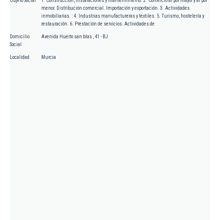
Objeto Social
1. Construcción, instalaciones y mantenimiento. 2. Comercio al por mayor y al por
menor. Distribución comercial. Importación y exportación. 3. Actividades
inmobiliarias. : 4. Industrias manufactureras y textiles. 5. Turismo, hostelería y
restauración. 6. Prestación de servicios. Actividades de
Domicilio
Avenida Huerto san blas , 41 - BJ
Social
Localidad
Murcia