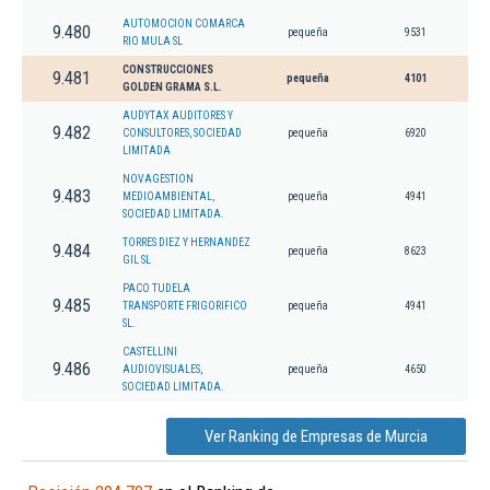
AUTOMOCION COMARCA
9.480
pequeña
9531
RIO MULA SL
CONSTRUCCIONES
9.481
pequeña
4101
GOLDEN GRAMA S.L.
AUDYTAX AUDITORES Y
9.482
CONSULTORES, SOCIEDAD
pequeña
6920
LIMITADA
NOVAGESTION
9.483
MEDIOAMBIENTAL,
pequeña
4941
SOCIEDAD LIMITADA.
TORRES DIEZ Y HERNANDEZ
9.484
pequeña
8623
GIL SL
PACO TUDELA
9.485
TRANSPORTE FRIGORIFICO
pequeña
4941
SL.
CASTELLINI
9.486
AUDIOVISUALES,
pequeña
4650
SOCIEDAD LIMITADA.
Ver Ranking de Empresas de Murcia