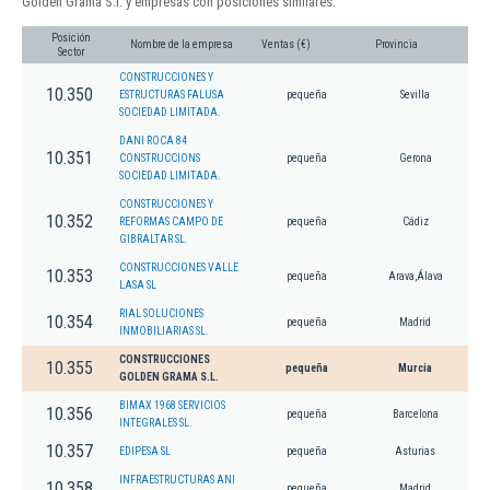
Golden Grama S.l. y empresas con posiciones similares:
Posición
Nombre de la empresa
Ventas (€)
Provincia
Sector
CONSTRUCCIONES Y
10.350
ESTRUCTURAS FALUSA
pequeña
Sevilla
SOCIEDAD LIMITADA.
DANI ROCA 84
10.351
CONSTRUCCIONS
pequeña
Gerona
SOCIEDAD LIMITADA.
CONSTRUCCIONES Y
10.352
REFORMAS CAMPO DE
pequeña
Cádiz
GIBRALTAR SL.
CONSTRUCCIONES VALLE
10.353
pequeña
Arava,Álava
LASA SL
RIAL SOLUCIONES
10.354
pequeña
Madrid
INMOBILIARIAS SL.
CONSTRUCCIONES
10.355
pequeña
Murcia
GOLDEN GRAMA S.L.
BIMAX 1968 SERVICIOS
10.356
pequeña
Barcelona
INTEGRALES SL.
10.357
EDIPESA SL
pequeña
Asturias
INFRAESTRUCTURAS ANI
10.358
pequeña
Madrid