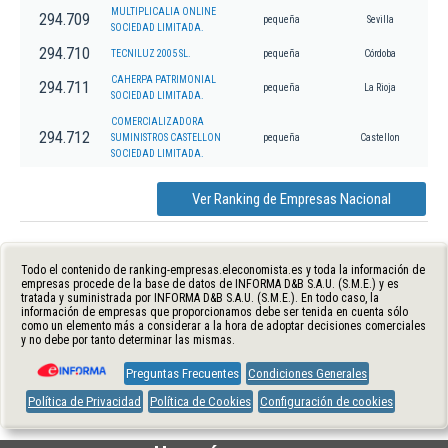
MULTIPLICALIA ONLINE
294.709
pequeña
Sevilla
SOCIEDAD LIMITADA.
294.710
TECNILUZ 2005 SL.
pequeña
Córdoba
CAHERPA PATRIMONIAL
294.711
pequeña
La Rioja
SOCIEDAD LIMITADA.
COMERCIALIZADORA
294.712
SUMINISTROS CASTELLON
pequeña
Castellon
SOCIEDAD LIMITADA.
Ver Ranking de Empresas Nacional
Todo el contenido de ranking-empresas.eleconomista.es y toda la información de
empresas procede de la base de datos de INFORMA D&B S.A.U. (S.M.E.) y es
tratada y suministrada por INFORMA D&B S.A.U. (S.M.E.). En todo caso, la
información de empresas que proporcionamos debe ser tenida en cuenta sólo
como un elemento más a considerar a la hora de adoptar decisiones comerciales
y no debe por tanto determinar las mismas.
Preguntas Frecuentes
Condiciones Generales
Política de Privacidad
Política de Cookies
Configuración de cookies