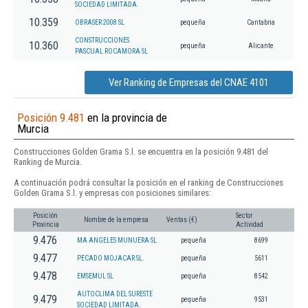
SOCIEDAD LIMITADA.
10.359
OBRASER 2008 SL
pequeña
Cantabria
CONSTRUCCIONES
10.360
pequeña
Alicante
PASCUAL ROCAMORA SL
Ver Ranking de Empresas del CNAE 4101
Posición 9.481
en la provincia de
Murcia
Construcciones Golden Grama S.l. se encuentra en la posición 9.481 del
Ranking de Murcia.
A continuación podrá consultar la posición en el ranking de Construcciones
Golden Grama S.l. y empresas con posiciones similares:
Posición
Sector
Nombre de la empresa
Ventas (€)
Provincia
Actividad
9.476
MA ANGELES MUNUERA SL
pequeña
8699
9.477
PECADO MOJACAR SL.
pequeña
5611
9.478
EMSEMUL SL
pequeña
8542
AUTOCLIMA DEL SURESTE
9.479
pequeña
9531
SOCIEDAD LIMITADA.