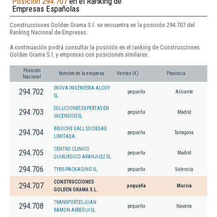
Posición 294.707
en el Ranking de
Empresas Españolas
Construcciones Golden Grama S.l. se encuentra en la posición 294.707 del
Ranking Nacional de Empresas.
A continuación podrá consultar la posición en el ranking de Construcciones
Golden Grama S.l. y empresas con posiciones similares:
Posición
Nombre de la empresa
Ventas (€)
Provincia
Nacional
INOVA INGENIERIA ALCOY
294.702
pequeña
Alicante
SL.
SOLUCIONES EXPERTAS EN
294.703
pequeña
Madrid
INCENDIOS SL
BRIOCHE VALL SOCIEDAD
294.704
pequeña
Tarragona
LIMITADA.
CENTRO CLINICO
294.705
pequeña
Madrid
QUIRURGICO ARANJUEZ SL
294.706
TYRIS PACKAGING SL.
pequeña
Valencia
CONSTRUCCIONES
294.707
pequeña
Murcia
GOLDEN GRAMA S.L.
TRANSPORTES JUAN
294.708
pequeña
Navarra
RAMON ARREGUI SL