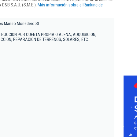
 D&B S.A.U. (S.M.E.).
Más información sobre el Ranking de
os Manso Monedero Sl
RUCCION POR CUENTA PROPIA O AJENA, ADQUISICION,
CION, REPARACION DE TERRENOS, SOLARES, ETC.