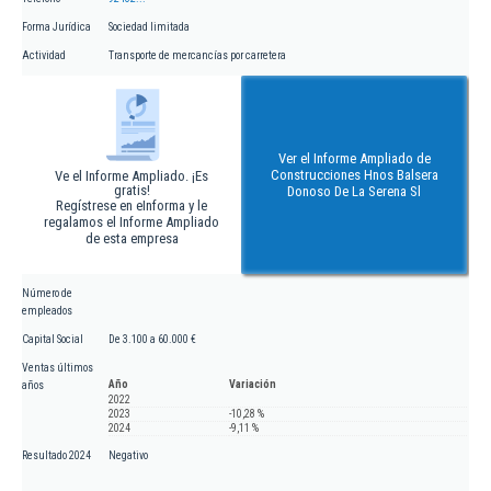
Forma Jurídica
Sociedad limitada
Actividad
Transporte de mercancías por carretera
Ver el Informe Ampliado de
Construcciones Hnos Balsera
Ve el Informe Ampliado. ¡Es
gratis!
Donoso De La Serena Sl
Regístrese en eInforma y le
regalamos el Informe Ampliado
de esta empresa
Número de
empleados
Capital Social
De 3.100 a 60.000 €
Ventas últimos
Año
Variación
años
2022
2023
-10,28 %
2024
-9,11 %
Resultado 2024
Negativo