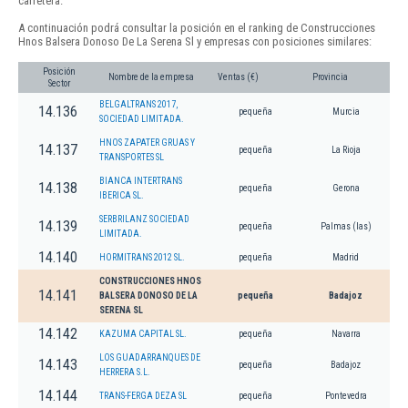
carretera.
A continuación podrá consultar la posición en el ranking de Construcciones
Hnos Balsera Donoso De La Serena Sl y empresas con posiciones similares:
Posición
Nombre de la empresa
Ventas (€)
Provincia
Sector
BELGALTRANS 2017,
14.136
pequeña
Murcia
SOCIEDAD LIMITADA.
HNOS ZAPATER GRUAS Y
14.137
pequeña
La Rioja
TRANSPORTES SL
BIANCA INTERTRANS
14.138
pequeña
Gerona
IBERICA SL.
SERBRILANZ SOCIEDAD
14.139
pequeña
Palmas (las)
LIMITADA.
14.140
HORMITRANS 2012 SL.
pequeña
Madrid
CONSTRUCCIONES HNOS
14.141
BALSERA DONOSO DE LA
pequeña
Badajoz
SERENA SL
14.142
KAZUMA CAPITAL SL.
pequeña
Navarra
LOS GUADARRANQUES DE
14.143
pequeña
Badajoz
HERRERA S.L.
14.144
TRANS-FERGA DEZA SL
pequeña
Pontevedra