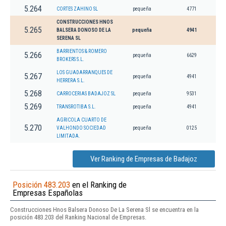
5.264
CORTES ZAHINO SL
pequeña
4771
CONSTRUCCIONES HNOS
5.265
BALSERA DONOSO DE LA
pequeña
4941
SERENA SL
BARRIENTOS & ROMERO
5.266
pequeña
6629
BROKERS S.L.
LOS GUADARRANQUES DE
5.267
pequeña
4941
HERRERA S.L.
5.268
CARROCERIAS BADAJOZ SL
pequeña
9531
5.269
TRANSROTIBA S.L.
pequeña
4941
AGRICOLA CUARTO DE
5.270
VALHONDO SOCIEDAD
pequeña
0125
LIMITADA.
Ver Ranking de Empresas de Badajoz
Posición 483.203
en el Ranking de
Empresas Españolas
Construcciones Hnos Balsera Donoso De La Serena Sl se encuentra en la
posición 483.203 del Ranking Nacional de Empresas.