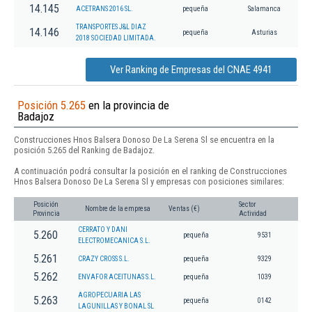
14.145
ACETRANS 2016 SL.
pequeña
Salamanca
TRANSPORTES J&L DIAZ
14.146
pequeña
Asturias
2018 SOCIEDAD LIMITADA.
Ver Ranking de Empresas del CNAE 4941
Posición 5.265
en la provincia de
Badajoz
Construcciones Hnos Balsera Donoso De La Serena Sl se encuentra en la
posición 5.265 del Ranking de Badajoz.
A continuación podrá consultar la posición en el ranking de Construcciones
Hnos Balsera Donoso De La Serena Sl y empresas con posiciones similares:
Posición
Sector
Nombre de la empresa
Ventas (€)
Provincia
Actividad
CERRATO Y DANI
5.260
pequeña
9531
ELECTROMECANICA S.L.
5.261
CRAZY CROSS S.L.
pequeña
9329
5.262
ENVAFOR ACEITUNAS S.L.
pequeña
1039
AGROPECUARIA LAS
5.263
pequeña
0142
LAGUNILLAS Y BONAL SL