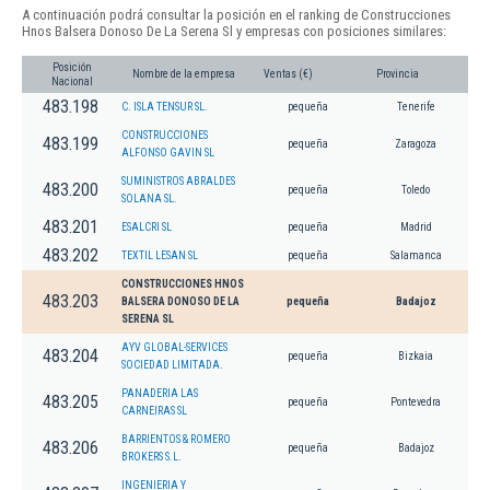
A continuación podrá consultar la posición en el ranking de Construcciones
Hnos Balsera Donoso De La Serena Sl y empresas con posiciones similares:
Posición
Nombre de la empresa
Ventas (€)
Provincia
Nacional
483.198
C. ISLA TENSUR SL.
pequeña
Tenerife
CONSTRUCCIONES
483.199
pequeña
Zaragoza
ALFONSO GAVIN SL
SUMINISTROS ABRALDES
483.200
pequeña
Toledo
SOLANA SL.
483.201
ESALCRI SL
pequeña
Madrid
483.202
TEXTIL LESAN SL
pequeña
Salamanca
CONSTRUCCIONES HNOS
483.203
BALSERA DONOSO DE LA
pequeña
Badajoz
SERENA SL
AYV GLOBAL-SERVICES
483.204
pequeña
Bizkaia
SOCIEDAD LIMITADA.
PANADERIA LAS
483.205
pequeña
Pontevedra
CARNEIRAS SL
BARRIENTOS & ROMERO
483.206
pequeña
Badajoz
BROKERS S.L.
INGENIERIA Y