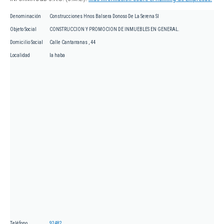
Denominación
Construcciones Hnos Balsera Donoso De La Serena Sl
Objeto Social
CONSTRUCCION Y PROMOCION DE INMUEBLES EN GENERAL.
Domicilio Social
Calle Cantarranas , 44
Localidad
la haba
Teléfono
92482...