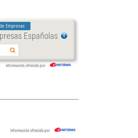
 de Empresas
mpresas Españolas
Información ofrecida por
Información ofrecida por