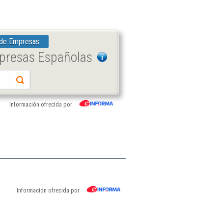
 de Empresas
mpresas Españolas
Información ofrecida por
Información ofrecida por