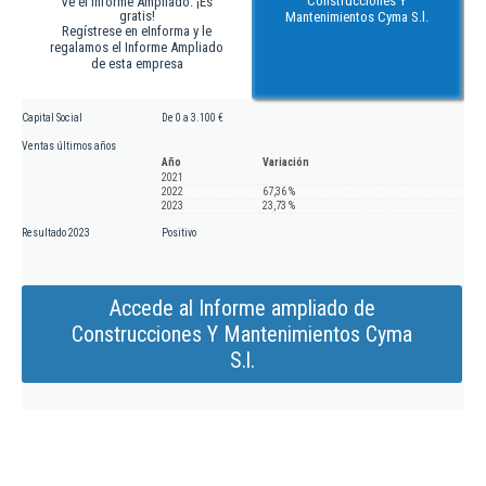
Construcciones Y
Ve el Informe Ampliado. ¡Es
gratis!
Mantenimientos Cyma S.l.
Regístrese en eInforma y le
regalamos el Informe Ampliado
de esta empresa
Capital Social
De 0 a 3.100 €
Ventas últimos años
Año
Variación
2021
2022
67,36 %
2023
23,73 %
Resultado 2023
Positivo
Accede al Informe ampliado de
Construcciones Y Mantenimientos Cyma
S.l.