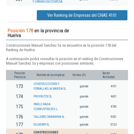
Y URBANIZACIONES SA.
Ver Ranking de Empresas del CNAE 4101
Posición 178
en la provincia de
Huelva
Construcciones Manuel Sanchez Sa se encuentra en la posición 178 del
Ranking de Huelva.
A continuación podrá consultar la posición en el ranking de Construcciones
Manuel Sanchez Sa y empresas con posiciones similares:
Posición
Sector
Nombre de la empresa
Ventas (€)
Provincia
Actividad
CONSTRUCCIONES Y
173
grande
4101
FERRALLAS LA RABIDA SL
174
PROFRUTEX SL
grande
4631
PABLO RADA
175
grande
4730
COMBUSTIBLES S.L.
176
TALLERES CAMARINA SL
grande
9531
177
SOLBERRY SL.
grande
0125
CONSTRUCCIONES