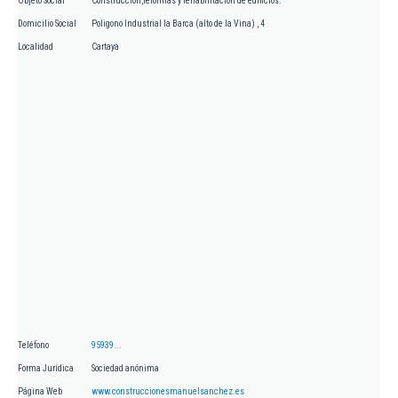
Objeto Social
Construcción,reformas y rehabilitación de edificios.
Domicilio Social
Poligono Industrial la Barca (alto de la Vina) , 4
Localidad
Cartaya
Teléfono
95939...
Forma Jurídica
Sociedad anónima
Página Web
www.construccionesmanuelsanchez.es