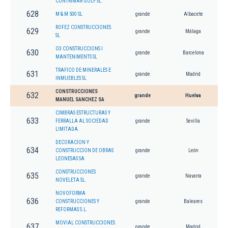
CONTRIMAR GOLF SL.
628
M & M 500 SL
grande
Albacete
ROFEZ CONSTRUCCIONES
629
grande
Málaga
SL
O3 CONSTRUCCIONS I
630
grande
Barcelona
MANTENIMENTS SL
TRAFICO DE MINERALES E
631
grande
Madrid
INMUEBLES SL
CONSTRUCCIONES
632
grande
Huelva
MANUEL SANCHEZ SA
CIMBRAS ESTRUCTURAS Y
633
FERRALLA AL SOCIEDAD
grande
Sevilla
LIMITADA.
DECORACION Y
634
CONSTRUCCION DE OBRAS
grande
León
LEONESAS SA
CONSTRUCCIONES
635
grande
Navarra
NOVELETA SL.
NOVOFORMA
636
CONSTRUCCIONES Y
grande
Baleares
REFORMAS S.L.
MOVIAL CONSTRUCCIONES
637
grande
Madrid