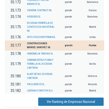
PLATANOS Y FRUTAS
35.172
grande
Salamanca
ABANICO SL
35.173
ONNERA CONTRACT SA.
grande
Huesca
35.174
HIDROBEX SL
grande
Barcelona
SOCIEDAD ESPAÑOLA DE
35.175
CONFECCION INDUSTRIAL
grande
Madrid
SA
35.176
EXPLOTACIONES PEMAR SL
grande
Lérida
CONSTRUCCIONES
35.177
grande
Huelva
MANUEL SANCHEZ SA
35.178
INMERSALIA TRADING SL.
grande
Barcelona
CIMBRAS ESTRUCTURAS Y
35.179
FERRALLA AL SOCIEDAD
grande
Sevilla
LIMITADA.
KLAST RETAIL SOCIEDAD
35.180
grande
Valencia
LIMITADA.
35.181
PIKOLSERVICE SL.
grande
Alicante
35.182
LEBENAUTOMOTIVE SLU
grande
Madrid
Ver Ranking de Empresas Nacional