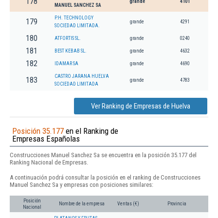
178
grande
4101
MANUEL SANCHEZ SA
P.H. TECHNOLOGY
179
grande
4291
SOCIEDAD LIMITADA.
180
ATFORTIS SL.
grande
0240
181
BEST KEBAB SL.
grande
4632
182
IDAMAR SA
grande
4690
CASTRO JARANA HUELVA
183
grande
4783
SOCIEDAD LIMITADA
Ver Ranking de Empresas de Huelva
Posición 35.177
en el Ranking de
Empresas Españolas
Construcciones Manuel Sanchez Sa se encuentra en la posición 35.177 del
Ranking Nacional de Empresas.
A continuación podrá consultar la posición en el ranking de Construcciones
Manuel Sanchez Sa y empresas con posiciones similares:
Posición
Nombre de la empresa
Ventas (€)
Provincia
Nacional