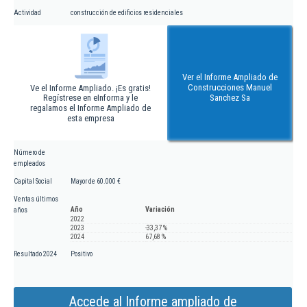
Actividad
construcción de edificios residenciales
Ver el Informe Ampliado de
Construcciones Manuel
Ve el Informe Ampliado. ¡Es gratis!
Regístrese en eInforma y le
Sanchez Sa
regalamos el Informe Ampliado de
esta empresa
Número de
empleados
Capital Social
Mayor de 60.000 €
Ventas últimos
Año
Variación
años
2022
2023
-33,37 %
2024
67,68 %
Resultado 2024
Positivo
Accede al Informe ampliado de