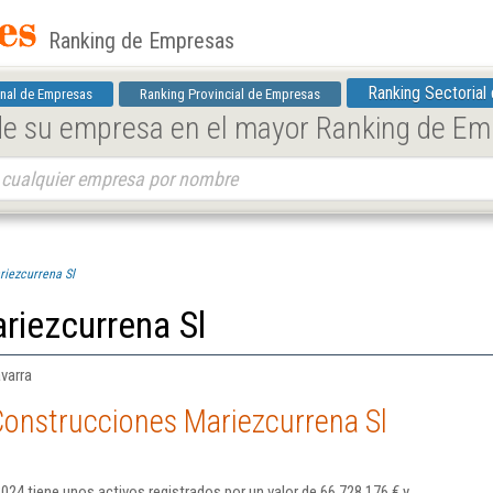
Ranking de Empresas
Ranking Sectorial
nal de Empresas
Ranking Provincial de Empresas
 de su empresa en el mayor Ranking de E
riezcurrena Sl
riezcurrena Sl
varra
Construcciones Mariezcurrena Sl
24 tiene unos activos registrados por un valor de 66.728.176 € y