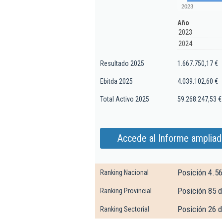
2023
Año
2023
2024
Resultado 2025
1.667.750,17 €
Ebitda 2025
4.039.102,60 €
Total Activo 2025
59.268.247,53 €
Accede al Informe ampliad
Posición 4.5
Ranking Nacional
Posición 85 
Ranking Provincial
Posición 26 d
Ranking Sectorial