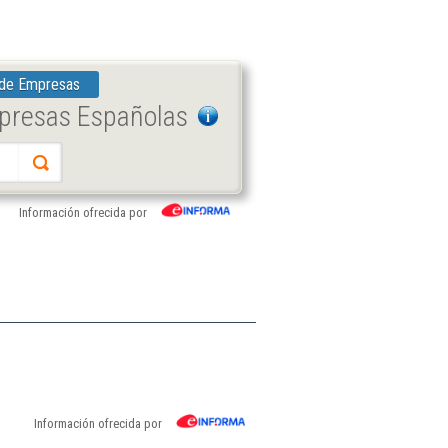
 de Empresas
mpresas Españolas
Información ofrecida por
Información ofrecida por