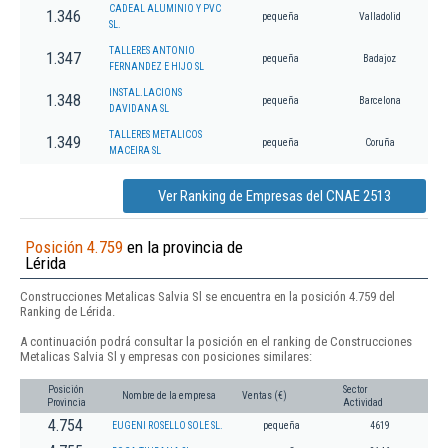
CADEAL ALUMINIO Y PVC
1.346
pequeña
Valladolid
SL.
TALLERES ANTONIO
1.347
pequeña
Badajoz
FERNANDEZ E HIJO SL
INSTAL.LACIONS
1.348
pequeña
Barcelona
DAVIDANA SL
TALLERES METALICOS
1.349
pequeña
Coruña
MACEIRA SL
Ver Ranking de Empresas del CNAE 2513
Posición 4.759
en la provincia de
Lérida
Construcciones Metalicas Salvia Sl se encuentra en la posición 4.759 del
Ranking de Lérida.
A continuación podrá consultar la posición en el ranking de Construcciones
Metalicas Salvia Sl y empresas con posiciones similares:
Posición
Sector
Nombre de la empresa
Ventas (€)
Provincia
Actividad
4.754
EUGENI ROSELLO SOLE SL.
pequeña
4619