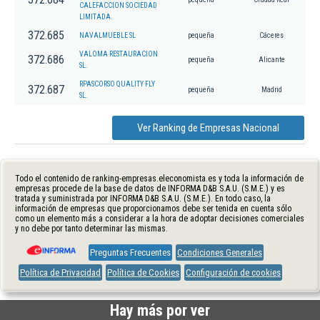
CALEFACCION SOCIEDAD
LIMITADA.
372.685
NAVALMUEBLE SL
pequeña
Cáceres
VALOMA RESTAURACION
372.686
pequeña
Alicante
SL.
RPASCORSO QUALITY FLY
372.687
pequeña
Madrid
SL.
Ver Ranking de Empresas Nacional
Todo el contenido de ranking-empresas.eleconomista.es y toda la información de
empresas procede de la base de datos de INFORMA D&B S.A.U. (S.M.E.) y es
tratada y suministrada por INFORMA D&B S.A.U. (S.M.E.). En todo caso, la
información de empresas que proporcionamos debe ser tenida en cuenta sólo
como un elemento más a considerar a la hora de adoptar decisiones comerciales
y no debe por tanto determinar las mismas.
Preguntas Frecuentes
Condiciones Generales
Política de Privacidad
Política de Cookies
Configuración de cookies
Hay más por ver