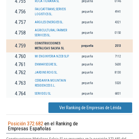
4.755
ROCA TIURANA SL
pequeña
0146
FAUCAT-TRANS, SERVEIS
4.756
pequeña
4941
LOGISTICS SL.
4.757
ARGILES ENERGIES SL.
pequeña
4321
AGRICULTURAL FARMER
4.758
pequeña
0150
SERVICES SL.
CONSTRUCCIONES
4.759
pequeña
2513
METALICAS SALVIA SL
4.760
MI ENGINYERIA NZEB SLP.
pequeña
7112
4.761
ENMAR SEGRE SL.
pequeña
5630
4.762
JARDINS ROIG SL.
pequeña
8130
CERDANYA MOUNTAIN
4.763
pequeña
5520
RESIDENCES S.L.
4.764
SERVIDEU SL
pequeña
6831
Ver Ranking de Empresas de Lérida
Posición 372.682
en el Ranking de
Empresas Españolas
Construcciones Metalicas Salvia Sl se encuentra en la posición 372.682 del