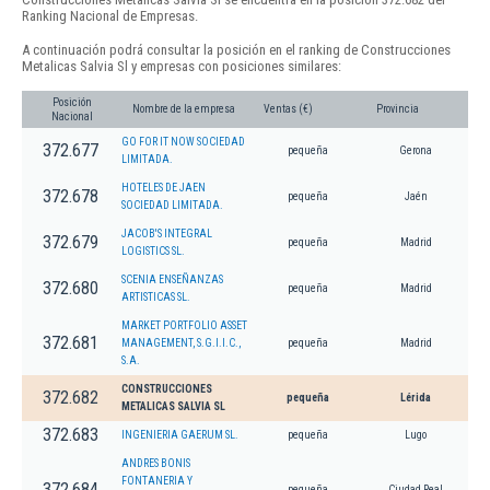
Ranking Nacional de Empresas.
A continuación podrá consultar la posición en el ranking de Construcciones
Metalicas Salvia Sl y empresas con posiciones similares:
Posición
Nombre de la empresa
Ventas (€)
Provincia
Nacional
GO FOR IT NOW SOCIEDAD
372.677
pequeña
Gerona
LIMITADA.
HOTELES DE JAEN
372.678
pequeña
Jaén
SOCIEDAD LIMITADA.
JACOB'S INTEGRAL
372.679
pequeña
Madrid
LOGISTICS SL.
SCENIA ENSEÑANZAS
372.680
pequeña
Madrid
ARTISTICAS SL.
MARKET PORTFOLIO ASSET
372.681
MANAGEMENT, S.G.I.I.C.,
pequeña
Madrid
S.A.
CONSTRUCCIONES
372.682
pequeña
Lérida
METALICAS SALVIA SL
372.683
INGENIERIA GAERUM SL.
pequeña
Lugo
ANDRES BONIS
FONTANERIA Y
372.684
pequeña
Ciudad Real