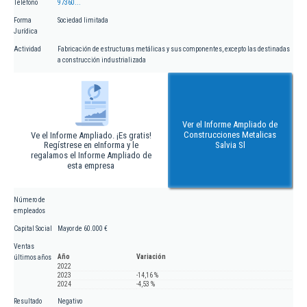
Teléfono
97360...
Forma
Sociedad limitada
Jurídica
Actividad
Fabricación de estructuras metálicas y sus componentes, excepto las destinadas
a construcción industrializada
Ver el Informe Ampliado de
Construcciones Metalicas
Ve el Informe Ampliado. ¡Es gratis!
Regístrese en eInforma y le
Salvia Sl
regalamos el Informe Ampliado de
esta empresa
Número de
empleados
Capital Social
Mayor de 60.000 €
Ventas
Año
Variación
últimos años
2022
2023
-14,16 %
2024
-4,53 %
Resultado
Negativo