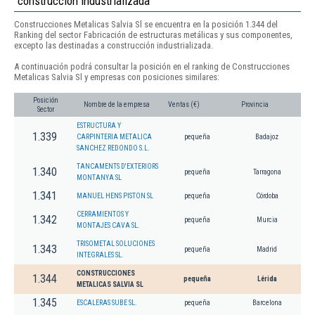
construcción industrializada
Construcciones Metalicas Salvia Sl se encuentra en la posición 1.344 del
Ranking del sector Fabricación de estructuras metálicas y sus componentes,
excepto las destinadas a construcción industrializada.
A continuación podrá consultar la posición en el ranking de Construcciones
Metalicas Salvia Sl y empresas con posiciones similares:
Posición
Nombre de la empresa
Ventas (€)
Provincia
Sector
ESTRUCTURA Y
1.339
CARPINTERIA METALICA
pequeña
Badajoz
SANCHEZ REDONDO S.L.
TANCAMENTS D'EXTERIORS
1.340
pequeña
Tarragona
MONTANYA SL
1.341
MANUEL HENS PISTON SL
pequeña
Córdoba
CERRAMIENTOS Y
1.342
pequeña
Murcia
MONTAJES CAVA SL.
TRISOMETAL SOLUCIONES
1.343
pequeña
Madrid
INTEGRALES SL.
CONSTRUCCIONES
1.344
pequeña
Lérida
METALICAS SALVIA SL
1.345
ESCALERAS SUBE SL.
pequeña
Barcelona