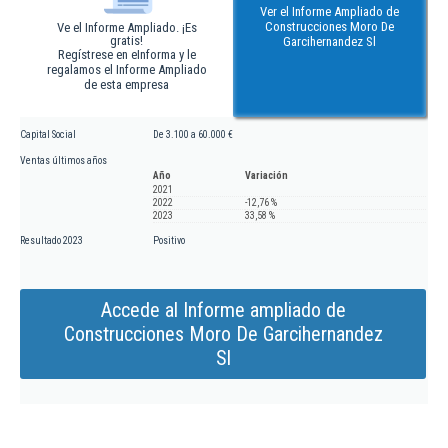
Ver el Informe Ampliado de
Construcciones Moro De
Ve el Informe Ampliado. ¡Es
gratis!
Garcihernandez Sl
Regístrese en eInforma y le
regalamos el Informe Ampliado
de esta empresa
Capital Social
De 3.100 a 60.000 €
Ventas últimos años
Año
Variación
2021
2022
-12,76 %
2023
33,58 %
Resultado 2023
Positivo
Accede al Informe ampliado de
Construcciones Moro De Garcihernandez
Sl