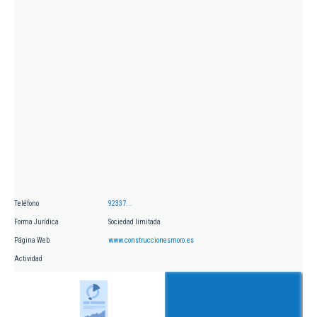
Teléfono
92337...
Forma Jurídica
Sociedad limitada
Página Web
www.construccionesmoro.es
Actividad