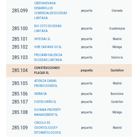
CRESTANEVADA
DESARROLLOS
285.099
pequeña
Granada
COMERCIALES SOCIEDAD
LIMITADA.
BIO COTO SOCIEDAD
285.100
pequeña
Guadalajara
LIMITADA.
285.101
INYECSAL SL
pequeña
Madrid
285.102
HIRE CAR AND GO SL.
pequeña
Málaga
PROCARN VALENCIA
285.103
pequeña
Valencia
SOCIEDAD LIMITADA.
CONSTRUCCIONES
285.104
pequeña
Castellon
PLACAR SL
ATIENZA GABAS
285.105
pequeña
Madrid
PROMOCIONES SL
285.106
ISERSA SA
pequeña
Barcelona
285.107
FUSTES GRIÑO SL
pequeña
Castellon
DUYAMA PROPERTY
285.108
pequeña
Málaga
MANAGEMENT SL.
CIRCULO DE
285.109
ODONTOLOGOS Y
pequeña
Madrid
ESTOMATOLOGOS SL