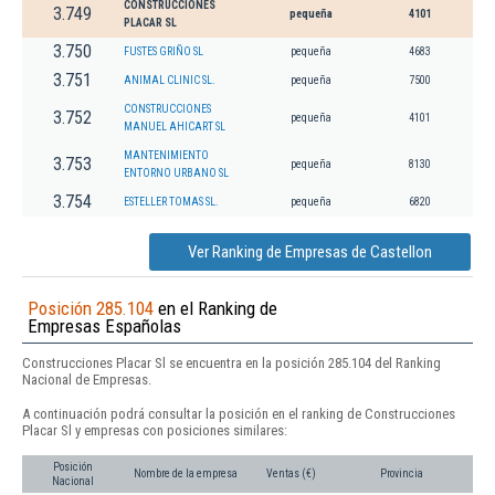
CONSTRUCCIONES
3.749
pequeña
4101
PLACAR SL
3.750
FUSTES GRIÑO SL
pequeña
4683
3.751
ANIMAL CLINIC SL.
pequeña
7500
CONSTRUCCIONES
3.752
pequeña
4101
MANUEL AHICART SL
MANTENIMIENTO
3.753
pequeña
8130
ENTORNO URBANO SL
3.754
ESTELLER TOMAS SL.
pequeña
6820
Ver Ranking de Empresas de Castellon
Posición 285.104
en el Ranking de
Empresas Españolas
Construcciones Placar Sl se encuentra en la posición 285.104 del Ranking
Nacional de Empresas.
A continuación podrá consultar la posición en el ranking de Construcciones
Placar Sl y empresas con posiciones similares:
Posición
Nombre de la empresa
Ventas (€)
Provincia
Nacional