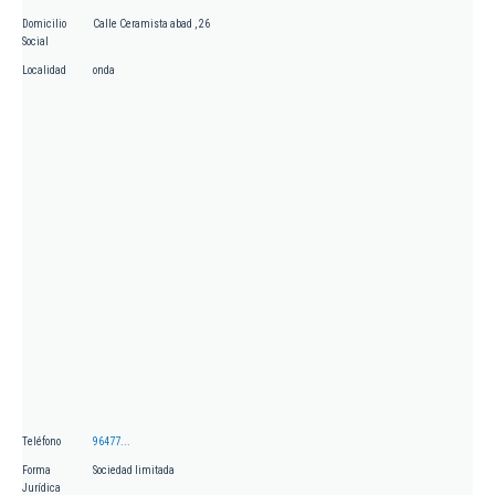
Domicilio
Calle Ceramista abad , 26
Social
Localidad
onda
Teléfono
96477...
Forma
Sociedad limitada
Jurídica