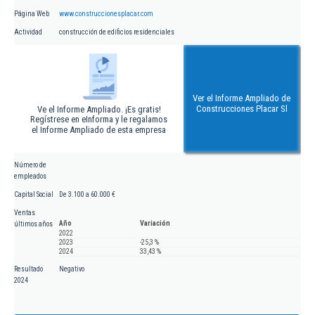
Página Web
www.construccionesplacar.com
Actividad
construcción de edificios residenciales
Ver el Informe Ampliado de
Construcciones Placar Sl
Ve el Informe Ampliado. ¡Es gratis!
Regístrese en eInforma y le regalamos
el Informe Ampliado de esta empresa
Número de
empleados
Capital Social
De 3.100 a 60.000 €
Ventas
Año
Variación
últimos años
2022
2023
-25,3 %
2024
33,43 %
Resultado
Negativo
2024