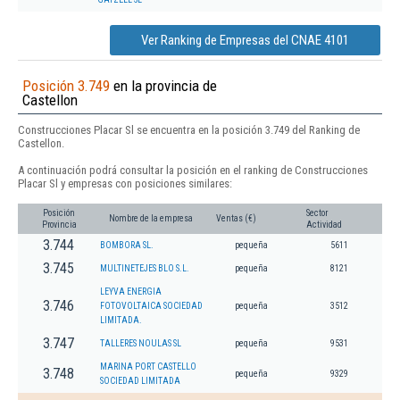
Ver Ranking de Empresas del CNAE 4101
Posición 3.749
en la provincia de
Castellon
Construcciones Placar Sl se encuentra en la posición 3.749 del Ranking de
Castellon.
A continuación podrá consultar la posición en el ranking de Construcciones
Placar Sl y empresas con posiciones similares:
Posición
Sector
Nombre de la empresa
Ventas (€)
Provincia
Actividad
3.744
BOMBORA SL.
pequeña
5611
3.745
MULTINETEJES BLO S.L.
pequeña
8121
LEYVA ENERGIA
3.746
FOTOVOLTAICA SOCIEDAD
pequeña
3512
LIMITADA.
3.747
TALLERES NOULAS SL
pequeña
9531
MARINA PORT CASTELLO
3.748
pequeña
9329
SOCIEDAD LIMITADA