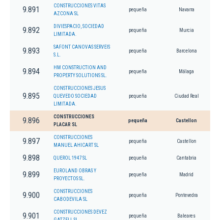
CONSTRUCCIONES VITAS
9.891
pequeña
Navarra
AZCONA SL
DIVIESPACIO, SOCIEDAD
9.892
pequeña
Murcia
LIMITADA.
SAFONT CANOVAS SERVEIS
9.893
pequeña
Barcelona
S.L.
HM CONSTRUCTION AND
9.894
pequeña
Málaga
PROPERTY SOLUTIONS SL.
CONSTRUCCIONES JESUS
9.895
QUEVEDO SOCIEDAD
pequeña
Ciudad Real
LIMITADA.
CONSTRUCCIONES
9.896
pequeña
Castellon
PLACAR SL
CONSTRUCCIONES
9.897
pequeña
Castellon
MANUEL AHICART SL
9.898
QUEROL 1947 SL
pequeña
Cantabria
EUROLAND OBRAS Y
9.899
pequeña
Madrid
PROYECTOS SL.
CONSTRUCCIONES
9.900
pequeña
Pontevedra
CABODEVILA SL
CONSTRUCCIONES DEVEZ
9.901
pequeña
Baleares
GATZELL SL