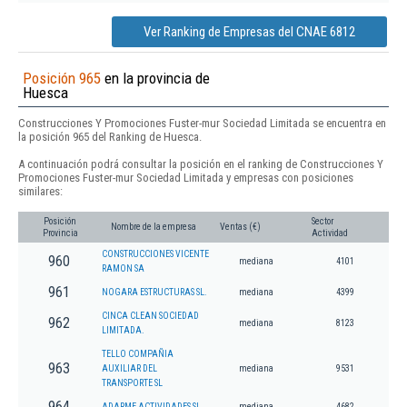
Ver Ranking de Empresas del CNAE 6812
Posición 965
en la provincia de
Huesca
Construcciones Y Promociones Fuster-mur Sociedad Limitada se encuentra en
la posición 965 del Ranking de Huesca.
A continuación podrá consultar la posición en el ranking de Construcciones Y
Promociones Fuster-mur Sociedad Limitada y empresas con posiciones
similares:
Posición
Sector
Nombre de la empresa
Ventas (€)
Provincia
Actividad
CONSTRUCCIONES VICENTE
960
mediana
4101
RAMON SA
961
NOGARA ESTRUCTURAS SL.
mediana
4399
CINCA CLEAN SOCIEDAD
962
mediana
8123
LIMITADA.
TELLO COMPAÑIA
963
AUXILIAR DEL
mediana
9531
TRANSPORTE SL
964
ADARME ACTIVIDADES SL
mediana
4682