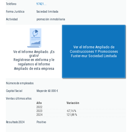
Teléfono
97421...
Forma Jurídica
Sociedad limitada
Actividad
promoción inmobiliaria
Ver el Informe Ampliado de
Construcciones Y Promociones
Ve el Informe Ampliado. ¡Es
gratis!
Fuster-mur Sociedad Limitada
Regístrese en eInforma y le
regalamos el Informe
Ampliado de esta empresa
Número de empleados
Capital Social
Mayor de 60.000 €
Ventas últimos años
Año
Variación
2022
2023
-67,16 %
2024
121,88 %
Resultado 2024
Positivo