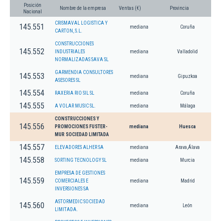
Posición
Nombre de la empresa
Ventas (€)
Provincia
Nacional
CRISMAVAL LOGISTICA Y
145.551
mediana
Coruña
CARTON, S.L.
CONSTRUCCIONES
145.552
INDUSTRIALES
mediana
Valladolid
NORMALIZADAS SAVA SL
GARMENDIA CONSULTORES
145.553
mediana
Gipuzkoa
ASESORES SL
145.554
RAXERIA RIO SIL SL
mediana
Coruña
145.555
A VOLAR MUSIC SL.
mediana
Málaga
CONSTRUCCIONES Y
145.556
PROMOCIONES FUSTER-
mediana
Huesca
MUR SOCIEDAD LIMITADA
145.557
ELEVADORES ALHER SA
mediana
Arava,Álava
145.558
SORTING TECNOLOGY SL
mediana
Murcia
EMPRESA DE GESTIONES
145.559
COMERCIALES E
mediana
Madrid
INVERSIONES SA
ASTORMEDIC SOCIEDAD
145.560
mediana
León
LIMITADA.