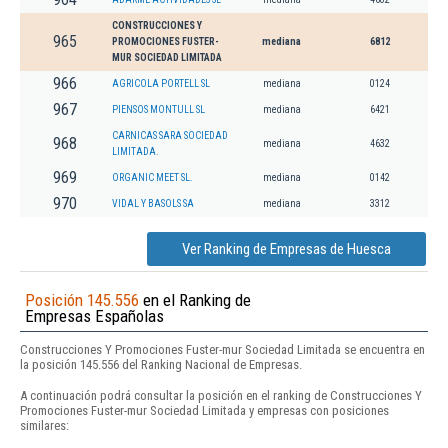
CONSTRUCCIONES Y
965
PROMOCIONES FUSTER-
mediana
6812
MUR SOCIEDAD LIMITADA
966
AGRICOLA PORTELL SL
mediana
0124
967
PIENSOS MONTULL SL
mediana
6421
CARNICAS SARA SOCIEDAD
968
mediana
4632
LIMITADA.
969
ORGANIC MEET SL.
mediana
0142
970
VIDAL Y BASOLS SA
mediana
3312
Ver Ranking de Empresas de Huesca
Posición 145.556
en el Ranking de
Empresas Españolas
Construcciones Y Promociones Fuster-mur Sociedad Limitada se encuentra en
la posición 145.556 del Ranking Nacional de Empresas.
A continuación podrá consultar la posición en el ranking de Construcciones Y
Promociones Fuster-mur Sociedad Limitada y empresas con posiciones
similares: