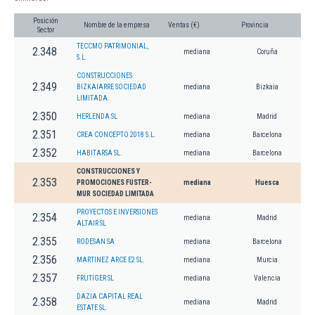
Posición
Nombre de la empresa
Ventas (€)
Provincia
Sector
TECCMO PATRIMONIAL,
2.348
mediana
Coruña
S.L.
CONSTRUCCIONES
2.349
BIZKAIARRE SOCIEDAD
mediana
Bizkaia
LIMITADA.
2.350
HERLENDA SL
mediana
Madrid
2.351
CREA CONCEPTO 2018 S.L.
mediana
Barcelona
2.352
HABITARSA SL.
mediana
Barcelona
CONSTRUCCIONES Y
2.353
PROMOCIONES FUSTER-
mediana
Huesca
MUR SOCIEDAD LIMITADA
PROYECTOS E INVERSIONES
2.354
mediana
Madrid
ALTAIR SL
2.355
RODESAN SA
mediana
Barcelona
2.356
MARTINEZ ARCE E2 SL.
mediana
Murcia
2.357
FRUTIGER SL
mediana
Valencia
DAZIA CAPITAL REAL
2.358
mediana
Madrid
ESTATE SL.