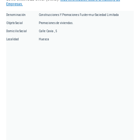
Empresas.
Denominación
Construcciones Y Promociones Fuster-mur Sociedad Limitada
Objeto Social
Promociones de viviendas.
Domicilio Social
Calle Cavia , 5
Localidad
Huesca