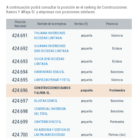
A continuación podrá consultar la posición en el ranking de Construcciones
Ramos Y Alfaya Sl. y empresas con posiciones similares:
Posición
Nombre de la empresa
Ventas (€)
Provincia
Nacional
THIJAMA INVERSIONES
424.691
pequeña
Valencia
SOCIEDAD LIMITADA.
GUIARAN INVERSIONES
424.692
pequeña
Bizkaia
2000 SOCIEDAD LIMITADA.
GUICA 2050 SOCIEDAD
424.693
pequeña
Bizkaia
LIMITADA.
424.694
VABBINFARU DEALS SL.
pequeña
Barcelona
424.695
LIMPIEZAS PENSAT Y FET SL
pequeña
Valencia
CONSTRUCCIONES RAMOS
424.696
pequeña
Pontevedra
Y ALFAYA SL.
424.697
BLUSTAR GEMS SL
pequeña
Barcelona
COMERCIAL INVERSORA
424.698
pequeña
Barcelona
DEL TER SL
424.699
CANTERAS XINZO SL.
pequeña
Pontevedra
H3 ASESORIA Y GESTION DE
424.700
LAS PALMAS SOCIEDAD
pequeña
Palmas (las)