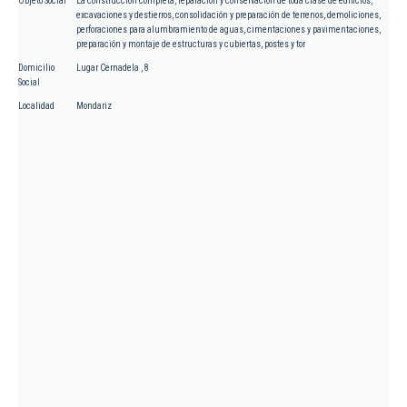
Objeto Social
La construcción completa, reparación y conservación de toda clase de edificios,
excavaciones y destierros, consolidación y preparación de terrenos, demoliciones,
perforaciones para alumbramiento de aguas, cimentaciones y pavimentaciones,
preparación y montaje de estructuras y cubiertas, postes y tor
Domicilio
Lugar Cernadela , 8
Social
Localidad
Mondariz