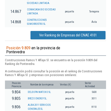
SOCIEDAD LIMITADA.
COMACASA BIO SOCIEDAD
14.867
pequeña
Tarragona
LIMITADA.
CONSTRUCCIONES
14.868
pequeña
Ávila
SOMORROSTRO SL
Ver Ranking de Empresas del CNAE 4101
Posición 9.809
en la provincia de
Pontevedra
Construcciones Ramos Y Alfaya Sl. se encuentra en la posición 9.809 del
Ranking de Pontevedra.
A continuación podrá consultar la posición en el ranking de Construcciones
Ramos Y Alfaya Sl. y empresas con posiciones similares:
Posición
Sector
Nombre de la empresa
Ventas (€)
Provincia
Actividad
9.804
DELDOPA MATOXO SL
pequeña
5630
9.805
BREZO ENERGY SL.
pequeña
3011
ALBA 2011 SERVICIOS
9.806
pequeña
8110
GENERALES SL