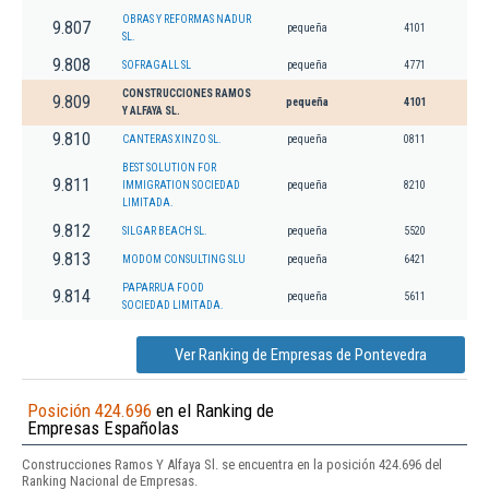
OBRAS Y REFORMAS NADUR
9.807
pequeña
4101
SL.
9.808
SOFRAGALL SL
pequeña
4771
CONSTRUCCIONES RAMOS
9.809
pequeña
4101
Y ALFAYA SL.
9.810
CANTERAS XINZO SL.
pequeña
0811
BEST SOLUTION FOR
9.811
IMMIGRATION SOCIEDAD
pequeña
8210
LIMITADA.
9.812
SILGAR BEACH SL.
pequeña
5520
9.813
MODOM CONSULTING SLU
pequeña
6421
PAPARRUA FOOD
9.814
pequeña
5611
SOCIEDAD LIMITADA.
Ver Ranking de Empresas de Pontevedra
Posición 424.696
en el Ranking de
Empresas Españolas
Construcciones Ramos Y Alfaya Sl. se encuentra en la posición 424.696 del
Ranking Nacional de Empresas.