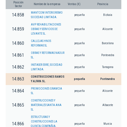
Posición
Nombre de la empresa
Ventas (€)
Provincia
Sector
MANTCOM INTERIORISMO
14.858
pequeña
Bizkaia
SOCIEDAD LIMITADA.
AVP REHABILITACIONES
14.859
OBRAS Y SERVICIOS DE
pequeña
Alicante
LEVANTE SL.
CALLEJAS HNOS
14.860
pequeña
Barcelona
REFORMAS SL
OBRAS Y REFORMAS NADUR
14.861
pequeña
Pontevedra
SL.
INSTASER EBRE, SOCIEDAD
14.862
pequeña
Tarragona
LIMITADA.
CONSTRUCCIONES RAMOS
14.863
pequeña
Pontevedra
Y ALFAYA SL.
PROMOCIONES GRAMCIA
14.864
pequeña
Alicante
SL
CONSTRUCCIONES Y
14.865
MATERIALES SANTA ANA
pequeña
Albacete
SL
ESTRUCTURAS Y
CONSTRUCCIONES LA
14.866
pequeña
Murcia
QUINTA COMPAÑIA,