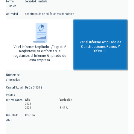
Forma
Sociedad limitada
Jurídica
Actividad
construcción de edificios residenciales
Ver el Informe Ampliado de
Construcciones Ramos Y
Ve el Informe Ampliado. ¡Es gratis!
Regístrese en eInforma y le
Alfaya Sl.
regalamos el Informe Ampliado de
esta empresa
Número de
empleados
Capital Social
De 0 a 3.100 €
Ventas
Año
Variación
últimos años
2023
2024
-8,42 %
Resultado
Positivo
2025