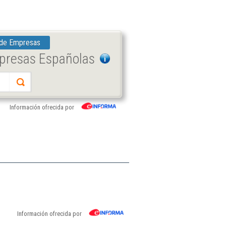
 de Empresas
mpresas Españolas
Información ofrecida por
Información ofrecida por