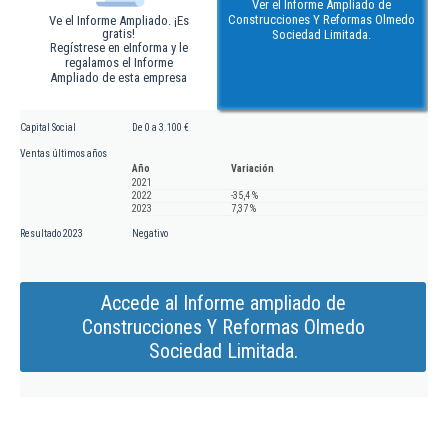
Ver el Informe Ampliado de
Construcciones Y Reformas Olmedo
Ve el Informe Ampliado. ¡Es
gratis!
Sociedad Limitada.
Regístrese en eInforma y le
regalamos el Informe
Ampliado de esta empresa
Capital Social
De 0 a 3.100 €
Ventas últimos años
Año
Variación
2021
2022
-35,4 %
2023
7,37 %
Resultado 2023
Negativo
Accede al Informe ampliado de
Construcciones Y Reformas Olmedo
Sociedad Limitada.