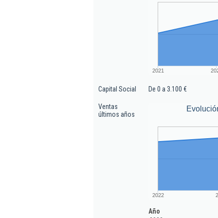
2021
20
Capital Social
De 0 a 3.100 €
Ventas
Evolució
últimos años
2022
Año