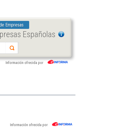
 de Empresas
mpresas Españolas
Información ofrecida por
Información ofrecida por