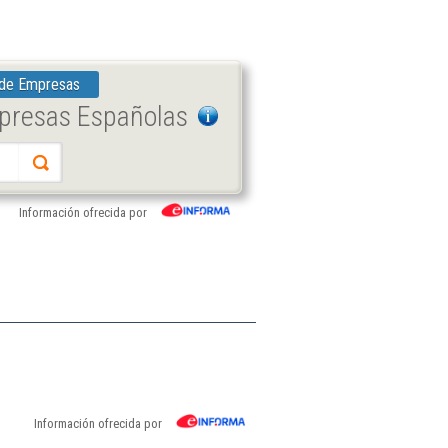
 de Empresas
mpresas Españolas
Información ofrecida por
Información ofrecida por