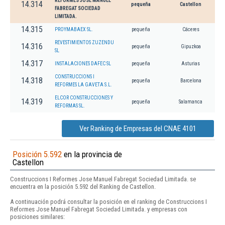
REFORMES JOSE MANUEL
14.314
pequeña
Castellon
FABREGAT SOCIEDAD
LIMITADA.
14.315
PROYMABAEX SL.
pequeña
Cáceres
REVESTIMIENTOS ZUZENDU
14.316
pequeña
Gipuzkoa
SL
14.317
INSTALACIONES DAFEC SL
pequeña
Asturias
CONSTRUCCIONS I
14.318
pequeña
Barcelona
REFORMES LA GAVETA S.L.
ELCOR CONSTRUCCIONES Y
14.319
pequeña
Salamanca
REFORMAS SL.
Ver Ranking de Empresas del CNAE 4101
Posición 5.592
en la provincia de
Castellon
Construccions I Reformes Jose Manuel Fabregat Sociedad Limitada. se
encuentra en la posición 5.592 del Ranking de Castellon.
A continuación podrá consultar la posición en el ranking de Construccions I
Reformes Jose Manuel Fabregat Sociedad Limitada. y empresas con
posiciones similares: