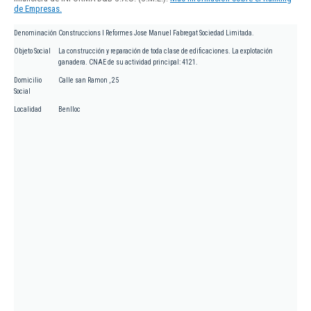
de Empresas.
Denominación
Construccions I Reformes Jose Manuel Fabregat Sociedad Limitada.
Objeto Social
La construcción y reparación de toda clase de edificaciones. La explotación
ganadera. CNAE de su actividad principal: 4121.
Domicilio
Calle san Ramon , 25
Social
Localidad
Benlloc