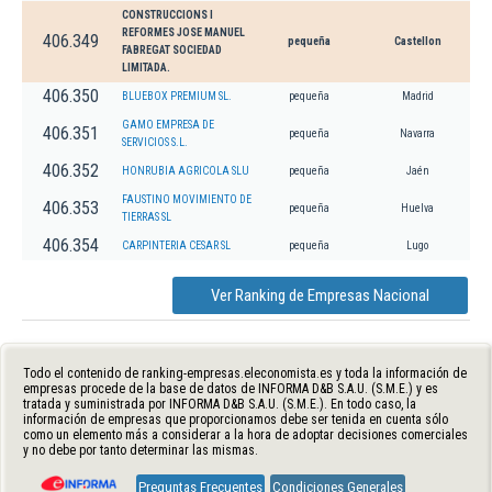
CONSTRUCCIONS I
REFORMES JOSE MANUEL
406.349
pequeña
Castellon
FABREGAT SOCIEDAD
LIMITADA.
406.350
BLUEBOX PREMIUM SL.
pequeña
Madrid
GAMO EMPRESA DE
406.351
pequeña
Navarra
SERVICIOS S.L.
406.352
HONRUBIA AGRICOLA SLU
pequeña
Jaén
FAUSTINO MOVIMIENTO DE
406.353
pequeña
Huelva
TIERRAS SL
406.354
CARPINTERIA CESAR SL
pequeña
Lugo
Ver Ranking de Empresas Nacional
Todo el contenido de ranking-empresas.eleconomista.es y toda la información de
empresas procede de la base de datos de INFORMA D&B S.A.U. (S.M.E.) y es
tratada y suministrada por INFORMA D&B S.A.U. (S.M.E.). En todo caso, la
información de empresas que proporcionamos debe ser tenida en cuenta sólo
como un elemento más a considerar a la hora de adoptar decisiones comerciales
y no debe por tanto determinar las mismas.
Preguntas Frecuentes
Condiciones Generales