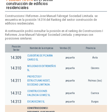
construcción de edificios
residenciales
Construccions I Reformes Jose Manuel Fabregat Sociedad Limitada. se
encuentra en la posición 14.314 del Ranking del sector construcción de
edificios residenciales.
A continuación podrá consultar la posición en el ranking de Construccions I
Reformes Jose Manuel Fabregat Sociedad Limitada. y empresas con
posiciones similares:
Posición
Nombre de la empresa
Ventas (€)
Provincia
Sector
CUBIERTAS DE PIZARRA
14.309
pequeña
Ávila
GARGO SL
MOLDEADOS EXTREMEÑOS
14.310
pequeña
Cáceres
SL.
PROYECTOS Y
14.311
ESTRUCTURAS NEDET,
pequeña
Palmas (las)
SOCIEDAD LIMITADA.
CONSTRUCCIONES
14.312
pequeña
Cuenca
VALENCIA GOMEZ SL
14.313
EXCADIEZMO SL
pequeña
Burgos
CONSTRUCCIONS I