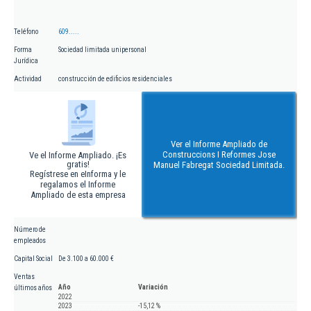
Teléfono
609.....
Forma
Sociedad limitada unipersonal
Jurídica
Actividad
construcción de edificios residenciales
Ver el Informe Ampliado de
Construccions I Reformes Jose
Ve el Informe Ampliado. ¡Es
gratis!
Manuel Fabregat Sociedad Limitada.
Regístrese en eInforma y le
regalamos el Informe
Ampliado de esta empresa
Número de
empleados
Capital Social
De 3.100 a 60.000 €
Ventas
Año
Variación
últimos años
2022
2023
-15,12 %