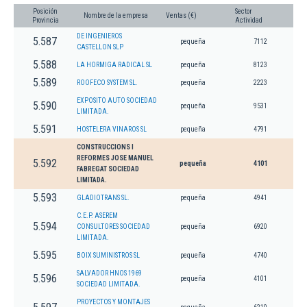
Posición
Sector
Nombre de la empresa
Ventas (€)
Provincia
Actividad
DE INGENIEROS
5.587
pequeña
7112
CASTELLON SLP
5.588
LA HORMIGA RADICAL SL
pequeña
8123
5.589
ROOFECO SYSTEM SL.
pequeña
2223
EXPOSITO AUTO SOCIEDAD
5.590
pequeña
9531
LIMITADA.
5.591
HOSTELERA VINAROS SL
pequeña
4791
CONSTRUCCIONS I
REFORMES JOSE MANUEL
5.592
pequeña
4101
FABREGAT SOCIEDAD
LIMITADA.
5.593
GLADIOTRANS SL.
pequeña
4941
C.E.P. ASEREM
5.594
CONSULTORES SOCIEDAD
pequeña
6920
LIMITADA.
5.595
BOIX SUMINISTROS SL
pequeña
4740
SALVADOR HNOS 1969
5.596
pequeña
4101
SOCIEDAD LIMITADA.
PROYECTOS Y MONTAJES