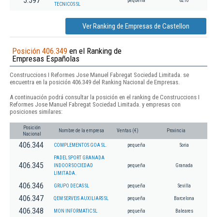
5.597
pequeña
6210
TECNICOS SL
Ver Ranking de Empresas de Castellon
Posición 406.349
en el Ranking de
Empresas Españolas
Construccions I Reformes Jose Manuel Fabregat Sociedad Limitada. se
encuentra en la posición 406.349 del Ranking Nacional de Empresas.
A continuación podrá consultar la posición en el ranking de Construccions I
Reformes Jose Manuel Fabregat Sociedad Limitada. y empresas con
posiciones similares:
Posición
Nombre de la empresa
Ventas (€)
Provincia
Nacional
406.344
COMPLEMENTOS GOA SL.
pequeña
Soria
PADEL SPORT GRANADA
406.345
INDOOR SOCIEDAD
pequeña
Granada
LIMITADA.
406.346
GRUPO DECAS SL
pequeña
Sevilla
406.347
QEM SERVEIS AUXILIARS SL
pequeña
Barcelona
406.348
MON INFORMATIC SL
pequeña
Baleares