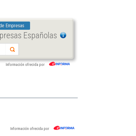
 de Empresas
mpresas Españolas
Información ofrecida por
Información ofrecida por