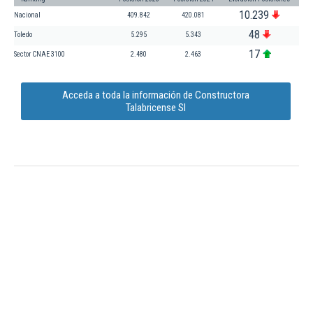
10.239
Nacional
409.842
420.081
48
Toledo
5.295
5.343
17
Sector CNAE 3100
2.480
2.463
Acceda a toda la información de Constructora
Talabricense Sl