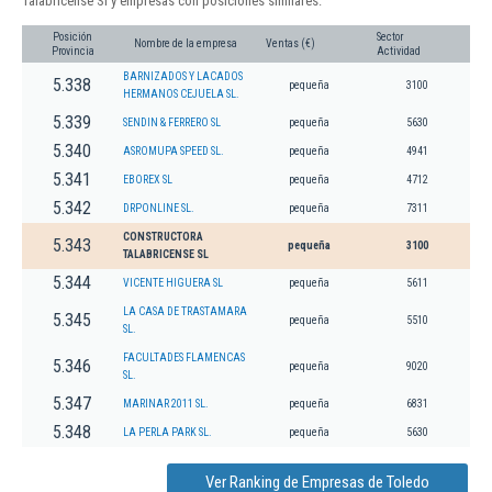
Talabricense Sl y empresas con posiciones similares:
Posición
Sector
Nombre de la empresa
Ventas (€)
Provincia
Actividad
BARNIZADOS Y LACADOS
5.338
pequeña
3100
HERMANOS CEJUELA SL.
5.339
SENDIN & FERRERO SL
pequeña
5630
5.340
ASROMUPA SPEED SL.
pequeña
4941
5.341
EBOREX SL
pequeña
4712
5.342
DRPONLINE SL.
pequeña
7311
CONSTRUCTORA
5.343
pequeña
3100
TALABRICENSE SL
5.344
VICENTE HIGUERA SL
pequeña
5611
LA CASA DE TRASTAMARA
5.345
pequeña
5510
SL.
FACULTADES FLAMENCAS
5.346
pequeña
9020
SL.
5.347
MARINAR 2011 SL.
pequeña
6831
5.348
LA PERLA PARK SL.
pequeña
5630
Ver Ranking de Empresas de Toledo