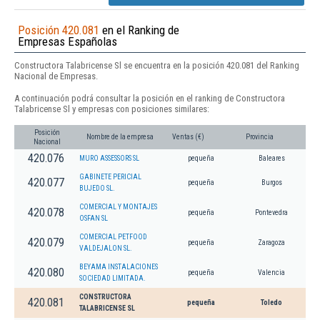
Posición 420.081
en el Ranking de
Empresas Españolas
Constructora Talabricense Sl se encuentra en la posición 420.081 del Ranking
Nacional de Empresas.
A continuación podrá consultar la posición en el ranking de Constructora
Talabricense Sl y empresas con posiciones similares:
Posición
Nombre de la empresa
Ventas (€)
Provincia
Nacional
420.076
MURO ASSESSORS SL
pequeña
Baleares
GABINETE PERICIAL
420.077
pequeña
Burgos
BUJEDO SL.
COMERCIAL Y MONTAJES
420.078
pequeña
Pontevedra
OSFAN SL
COMERCIAL PETFOOD
420.079
pequeña
Zaragoza
VALDEJALON SL.
BEYAMA INSTALACIONES
420.080
pequeña
Valencia
SOCIEDAD LIMITADA.
CONSTRUCTORA
420.081
pequeña
Toledo
TALABRICENSE SL