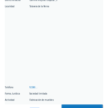
Domicilio Social
Camino Viejo de Oropesa , 5
Localidad
Talavera de la Reina
Teléfono
92580...
Forma Jurídica
Sociedad limitada
Actividad
Fabricación de muebles