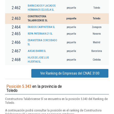
BARNIZADOS Y LACADOS
2.462
pequeña
Toledo
HERMANOS CEJUELA SL.
CONSTRUCTORA
2.463
pequeña
Toledo
TALABRICENSE SL
2.464
FANDOS CARPINTERIA SL
pequeña
Zaragoza
2.465
REPA PATERNAIN 21 SL.
pequeña
Navarra
EBANISTERIA CORCOBADO
2.466
pequeña
Madrid
SL
2.467
ARCAS BARRIS SL
pequeña
Barcelona
HIJOS DE JOSE LUIS
2.468
pequeña
Córdoba
HUERTAS SL.
Ver Ranking de Empresas del CNAE 3100
Posición 5.343
en la provincia de
Toledo
Constructora Talabricense Sl se encuentra en la posición 5.343 del Ranking de
Toledo.
A continuación podrá consultar la posición en el ranking de Constructora