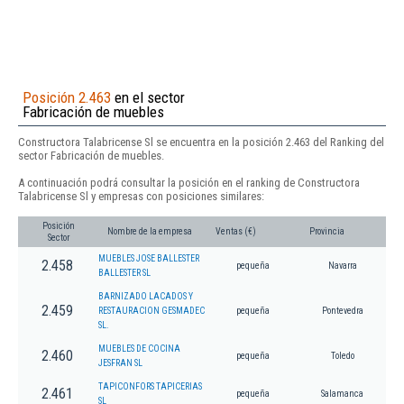
Posición 2.463
en el sector
Fabricación de muebles
Constructora Talabricense Sl se encuentra en la posición 2.463 del Ranking del
sector Fabricación de muebles.
A continuación podrá consultar la posición en el ranking de Constructora
Talabricense Sl y empresas con posiciones similares:
Posición
Nombre de la empresa
Ventas (€)
Provincia
Sector
MUEBLES JOSE BALLESTER
2.458
pequeña
Navarra
BALLESTER SL
BARNIZADO LACADOS Y
2.459
RESTAURACION GESMADEC
pequeña
Pontevedra
SL.
MUEBLES DE COCINA
2.460
pequeña
Toledo
JESFRAN SL
TAPICONFORS TAPICERIAS
2.461
pequeña
Salamanca
SL