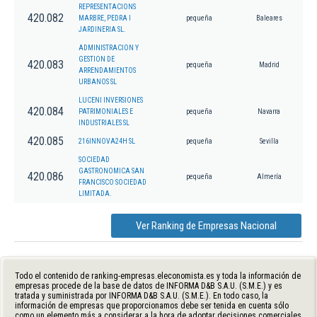
REPRESENTACIONS
420.082
MARBRE, PEDRA I
pequeña
Baleares
JARDINERIA SL.
ADMINISTRACION Y
GESTION DE
420.083
pequeña
Madrid
ARRENDAMIENTOS
URBANOS SL
LUCENI INVERSIONES
420.084
PATRIMONIALES E
pequeña
Navarra
INDUSTRIALES SL
420.085
216INNOVA24H SL
pequeña
Sevilla
SOCIEDAD
GASTRONOMICA SAN
420.086
pequeña
Almería
FRANCISCO SOCIEDAD
LIMITADA.
Ver Ranking de Empresas Nacional
Todo el contenido de ranking-empresas.eleconomista.es y toda la información de
empresas procede de la base de datos de INFORMA D&B S.A.U. (S.M.E.) y es
tratada y suministrada por INFORMA D&B S.A.U. (S.M.E.). En todo caso, la
información de empresas que proporcionamos debe ser tenida en cuenta sólo
como un elemento más a considerar a la hora de adoptar decisiones comerciales