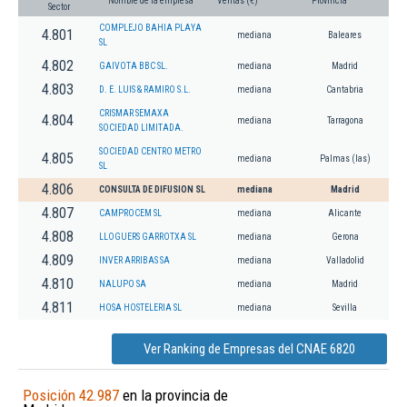
Nombre de la empresa
Ventas (€)
Provincia
Sector
COMPLEJO BAHIA PLAYA
4.801
mediana
Baleares
SL
4.802
GAIVOTA BBC SL.
mediana
Madrid
4.803
D. E. LUIS & RAMIRO S.L.
mediana
Cantabria
CRISMAR SEMAXA
4.804
mediana
Tarragona
SOCIEDAD LIMITADA.
SOCIEDAD CENTRO METRO
4.805
mediana
Palmas (las)
SL
4.806
CONSULTA DE DIFUSION SL
mediana
Madrid
4.807
CAMPROCEM SL
mediana
Alicante
4.808
LLOGUERS GARROTXA SL
mediana
Gerona
4.809
INVER ARRIBAS SA
mediana
Valladolid
4.810
NALUPO SA
mediana
Madrid
4.811
HOSA HOSTELERIA SL
mediana
Sevilla
Ver Ranking de Empresas del CNAE 6820
Posición 42.987
en la provincia de