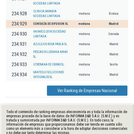
SOCIEDAD LIMITADA.
CLINICA SARABIA
234.928
mediana
Bizkaia
SOCIEDAD LIMITADA.
234.929
CONSULTA DE DIFUSION SL
mediana
Madrid
INVARCO 2018 SOCIEDAD
234.930
mediana
Granada
LIMITADA.
234.931
AZULEJOS ROSA PARLA SL.
mediana
Madrid
PESCADOS LIEBANA ARIAS
234.932
mediana
Madrid
SL.
234.933
UTRERANA DE OBRAS SL.
mediana
Sevilla
SANTEGUI SOLUCIONES
234.934
mediana
Madrid
INTEGRALES SL
Ver Ranking de Empresas Nacional
Todo el contenido de ranking-empresas.eleconomista.es y toda la información de
empresas procede de la base de datos de INFORMA D&B S.A.U. (S.M.E.) y es
tratada y suministrada por INFORMA D&B S.A.U. (S.M.E.). En todo caso, la
información de empresas que proporcionamos debe ser tenida en cuenta sólo
como un elemento más a considerar a la hora de adoptar decisiones comerciales
y no debe por tanto determinar las mismas.