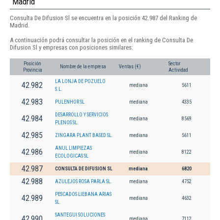
Madrid
Consulta De Difusion Sl se encuentra en la posición 42.987 del Ranking de
Madrid.
A continuación podrá consultar la posición en el ranking de Consulta De
Difusion Sl y empresas con posiciones similares:
Posición
Sector
Nombre de la empresa
Ventas (€)
Provincia
Actividad
LA LONJA DE POZUELO
42.982
mediana
5611
S.L.
42.983
PULENHOR SL
mediana
4335
DESARROLLO Y SERVICIOS
42.984
mediana
8569
PLENOS SL.
42.985
ZINGARA PLANT BASED SL.
mediana
5611
ANUL LIMPIEZAS
42.986
mediana
8122
ECOLOGICAS SL
42.987
CONSULTA DE DIFUSION SL
mediana
6820
42.988
AZULEJOS ROSA PARLA SL.
mediana
4752
PESCADOS LIEBANA ARIAS
42.989
mediana
4632
SL.
SANTEGUI SOLUCIONES
42.990
mediana
7112