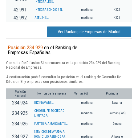
INTEGRALES SL
42.991
INTEGRA SCH 2004 SL.
mediana
4322
42.992
ASEL 24 SL.
mediana
4321
Ver Ranking de Empresas de Madrid
Posición 234.929
en el Ranking de
Empresas Españolas
Consulta De Difusion Sl se encuentra en la posición 234.929 del Ranking
Nacional de Empresas.
A continuación podrá consultar la posición en el ranking de Consulta De
Difusion Sl y empresas con posiciones similares:
Posición
Nombre de la empresa
Ventas (€)
Provincia
Nacional
234.924
BIZINAVAR SL.
mediana
Navarra
CHIQUILIFE, SOCIEDAD
234.925
mediana
Palmas (las)
LIMITADA.
234.926
FUSTERIA AMARGANT SL.
mediana
Gerona
SERVICIOS DE AYUDA A
234.927
DOMICILIO ASISHOGAR
mediana
Albacete