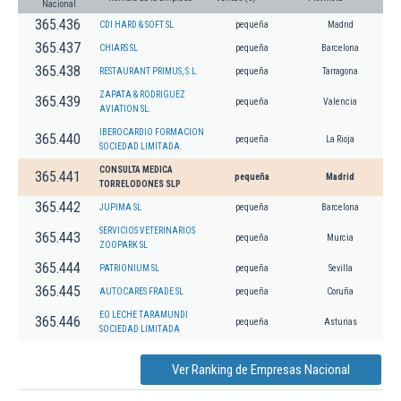
Nacional
365.436
CDI HARD & SOFT SL
pequeña
Madrid
365.437
CHIARS SL
pequeña
Barcelona
365.438
RESTAURANT PRIMUS, S.L.
pequeña
Tarragona
ZAPATA & RODRIGUEZ
365.439
pequeña
Valencia
AVIATION SL.
IBEROCARDIO FORMACION
365.440
pequeña
La Rioja
SOCIEDAD LIMITADA.
CONSULTA MEDICA
365.441
pequeña
Madrid
TORRELODONES SLP
365.442
JUPIMA SL
pequeña
Barcelona
SERVICIOS VETERINARIOS
365.443
pequeña
Murcia
ZOOPARK SL
365.444
PATRIONIUM SL
pequeña
Sevilla
365.445
AUTOCARES FRADE SL
pequeña
Coruña
EO LECHE TARAMUNDI
365.446
pequeña
Asturias
SOCIEDAD LIMITADA
Ver Ranking de Empresas Nacional