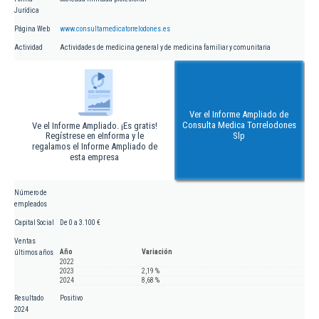
Jurídica
Página Web
www.consultamedicatorrelodones.es
Actividad
Actividades de medicina general y de medicina familiar y comunitaria
Ver el Informe Ampliado de
Consulta Medica Torrelodones
Ve el Informe Ampliado. ¡Es gratis!
Regístrese en eInforma y le
Slp
regalamos el Informe Ampliado de
esta empresa
Número de
empleados
Capital Social
De 0 a 3.100 €
Ventas
Año
Variación
últimos años
2022
2023
2,19 %
2024
8,68 %
Resultado
Positivo
2024