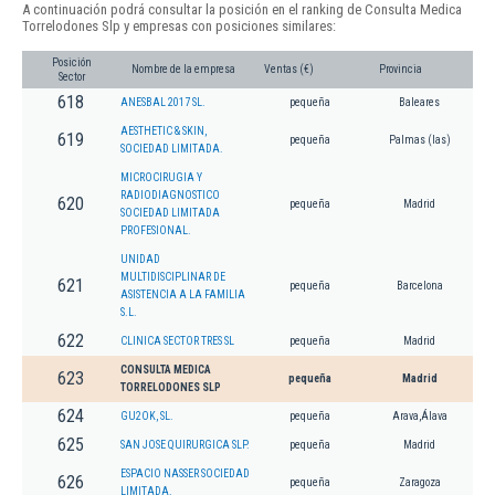
A continuación podrá consultar la posición en el ranking de Consulta Medica
Torrelodones Slp y empresas con posiciones similares:
Posición
Nombre de la empresa
Ventas (€)
Provincia
Sector
618
ANESBAL 2017 SL.
pequeña
Baleares
AESTHETIC & SKIN,
619
pequeña
Palmas (las)
SOCIEDAD LIMITADA.
MICROCIRUGIA Y
RADIODIAGNOSTICO
620
pequeña
Madrid
SOCIEDAD LIMITADA
PROFESIONAL.
UNIDAD
MULTIDISCIPLINAR DE
621
pequeña
Barcelona
ASISTENCIA A LA FAMILIA
S.L.
622
CLINICA SECTOR TRES SL
pequeña
Madrid
CONSULTA MEDICA
623
pequeña
Madrid
TORRELODONES SLP
624
GU2OK, SL.
pequeña
Arava,Álava
625
SAN JOSE QUIRURGICA SLP.
pequeña
Madrid
ESPACIO NASSER SOCIEDAD
626
pequeña
Zaragoza
LIMITADA.