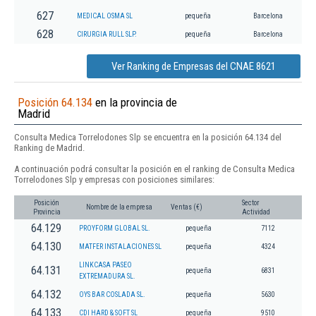
627
MEDICAL OSMA SL
pequeña
Barcelona
628
CIRURGIA RULL SLP.
pequeña
Barcelona
Ver Ranking de Empresas del CNAE 8621
Posición 64.134
en la provincia de
Madrid
Consulta Medica Torrelodones Slp se encuentra en la posición 64.134 del
Ranking de Madrid.
A continuación podrá consultar la posición en el ranking de Consulta Medica
Torrelodones Slp y empresas con posiciones similares:
Posición
Sector
Nombre de la empresa
Ventas (€)
Provincia
Actividad
64.129
PROYFORM GLOBAL SL.
pequeña
7112
64.130
MATFER INSTALACIONES SL
pequeña
4324
LINKCASA PASEO
64.131
pequeña
6831
EXTREMADURA SL.
64.132
OYS BAR COSLADA SL.
pequeña
5630
64.133
CDI HARD & SOFT SL
pequeña
9510