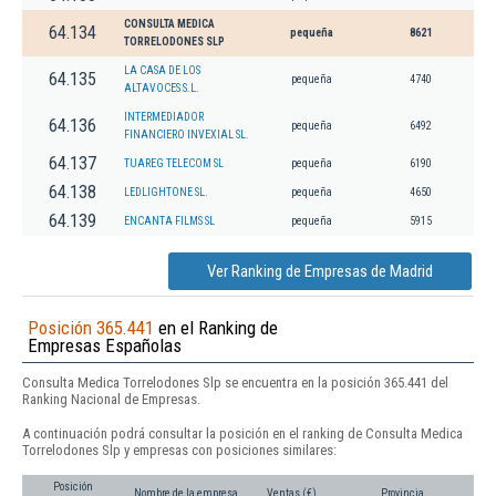
CONSULTA MEDICA
64.134
pequeña
8621
TORRELODONES SLP
LA CASA DE LOS
64.135
pequeña
4740
ALTAVOCES S.L.
INTERMEDIADOR
64.136
pequeña
6492
FINANCIERO INVEXIAL SL.
64.137
TUAREG TELECOM SL
pequeña
6190
64.138
LEDLIGHTONE SL.
pequeña
4650
64.139
ENCANTA FILMS SL
pequeña
5915
Ver Ranking de Empresas de Madrid
Posición 365.441
en el Ranking de
Empresas Españolas
Consulta Medica Torrelodones Slp se encuentra en la posición 365.441 del
Ranking Nacional de Empresas.
A continuación podrá consultar la posición en el ranking de Consulta Medica
Torrelodones Slp y empresas con posiciones similares:
Posición
Nombre de la empresa
Ventas (€)
Provincia