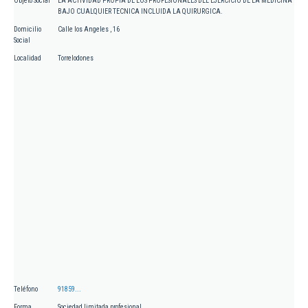
Objeto Social
LA ACTIVIDAD PROPIA DE LOS PROFESIONALES DEL EJERCICIO DE LA MEDICINA
BAJO CUALQUIER TECNICA INCLUIDA LA QUIRURGICA.
Domicilio
Calle los Angeles , 16
Social
Localidad
Torrelodones
Teléfono
91859...
Forma
Sociedad limitada profesional