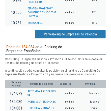
10.249
mediana
4645
EUROPA XXI SL.
ESTATIBA PROYECTOS Y
10.250
CONSTRUCCION SOCIEDAD
mediana
7413
LIMITADA.
10.251
ENERGAZE SL.
mediana
3515
Ver Ranking de Empresas de Valencia
Posición 184.084
en el Ranking de
Empresas Españolas
Consulting De Ingenieria Gestion Y Proyectos Sll se encuentra en la posición
184.084 del Ranking Nacional de Empresas.
A continuación podrá consultar la posición en el ranking de Consulting De
Ingenieria Gestion Y Proyectos Sll y empresas con posiciones similares:
Posición
Nombre de la empresa
Ventas (€)
Provincia
Nacional
ARC316 MALLAS Y CABLES
184.079
mediana
Barcelona
SA.
184.080
AGENCIA LA IBICENCA SA
mediana
Baleares
184.081
FERRETERIA MONTAÑO SL
mediana
Sevilla