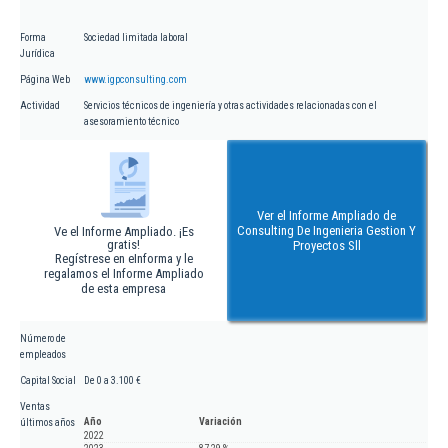
Forma
Sociedad limitada laboral
Jurídica
Página Web
www.igpconsulting.com
Actividad
Servicios técnicos de ingeniería y otras actividades relacionadas con el
asesoramiento técnico
Ver el Informe Ampliado de
Consulting De Ingenieria Gestion Y
Ve el Informe Ampliado. ¡Es
gratis!
Proyectos Sll
Regístrese en eInforma y le
regalamos el Informe Ampliado
de esta empresa
Número de
empleados
Capital Social
De 0 a 3.100 €
Ventas
Año
Variación
últimos años
2022