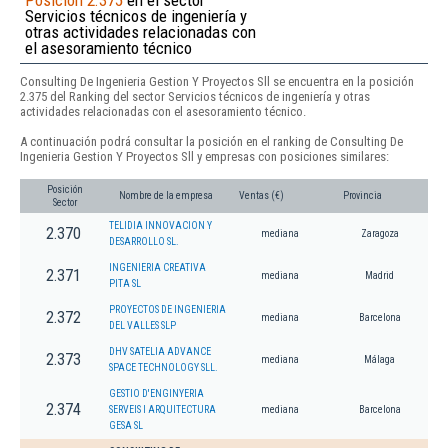
Servicios técnicos de ingeniería y
otras actividades relacionadas con
el asesoramiento técnico
Consulting De Ingenieria Gestion Y Proyectos Sll se encuentra en la posición
2.375 del Ranking del sector Servicios técnicos de ingeniería y otras
actividades relacionadas con el asesoramiento técnico.
A continuación podrá consultar la posición en el ranking de Consulting De
Ingenieria Gestion Y Proyectos Sll y empresas con posiciones similares:
Posición
Nombre de la empresa
Ventas (€)
Provincia
Sector
TELIDIA INNOVACION Y
2.370
mediana
Zaragoza
DESARROLLO SL.
INGENIERIA CREATIVA
2.371
mediana
Madrid
PITA SL
PROYECTOS DE INGENIERIA
2.372
mediana
Barcelona
DEL VALLES SLP
DHV SATELIA ADVANCE
2.373
mediana
Málaga
SPACE TECHNOLOGY SLL.
GESTIO D'ENGINYERIA
2.374
SERVEIS I ARQUITECTURA
mediana
Barcelona
GESA SL