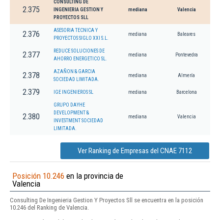
CONSULTING DE
2.375
INGENIERIA GESTION Y
mediana
Valencia
PROYECTOS SLL
ASESORIA TECNICA Y
2.376
mediana
Baleares
PROYECTOS SIGLO XXI S.L.
REDUCE SOLUCIONES DE
2.377
mediana
Pontevedra
AHORRO ENERGETICO SL.
AZAÑON & GARCIA
2.378
mediana
Almería
SOCIEDAD LIMITADA.
2.379
IGE INGENIEROS SL
mediana
Barcelona
GRUPO DAYHE
DEVELOPMENT &
2.380
mediana
Valencia
INVESTMENT SOCIEDAD
LIMITADA.
Ver Ranking de Empresas del CNAE 7112
Posición 10.246
en la provincia de
Valencia
Consulting De Ingenieria Gestion Y Proyectos Sll se encuentra en la posición
10.246 del Ranking de Valencia.