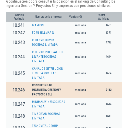
A continuación podrá consultar la posición en el ranking de Consulting De
Ingenieria Gestion Y Proyectos Sll y empresas con posiciones similares:
Posición
Sector
Nombre de la empresa
Ventas (€)
Provincia
Actividad
10.241
IVARDIS SL
mediana
4650
10.242
FORN BELLMAR SL
mediana
1071
RECANVIS OLIVER
10.243
mediana
4782
SOCIEDAD LIMITADA.
RECURSOS INTEGRALES DE
10.244
LEVANTE SOCIEDAD
mediana
4634
LIMITADA
CANAL DE DISTRIBUCION
10.245
TECNICA SOCIEDAD
mediana
4664
LIMITADA.
CONSULTING DE
10.246
INGENIERIA GESTION Y
mediana
7112
PROYECTOS SLL
MINIMAL WINES SOCIEDAD
10.247
mediana
4634
LIMITADA.
TIME CERAM SOCIEDAD
10.248
mediana
4683
LIMITADA
TECNOVITAL GROUP