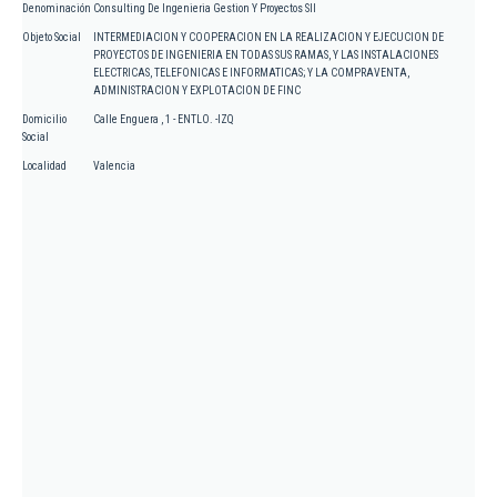
Denominación
Consulting De Ingenieria Gestion Y Proyectos Sll
Objeto Social
INTERMEDIACION Y COOPERACION EN LA REALIZACION Y EJECUCION DE
PROYECTOS DE INGENIERIA EN TODAS SUS RAMAS, Y LAS INSTALACIONES
ELECTRICAS, TELEFONICAS E INFORMATICAS; Y LA COMPRAVENTA,
ADMINISTRACION Y EXPLOTACION DE FINC
Domicilio
Calle Enguera , 1 - ENTLO. -IZQ
Social
Localidad
Valencia