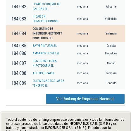
LEVATEC CONTROL DE
184.082
mediana
Alicante
CALIDAD SL.
HICARION
184.083
mediana
Valladolid
CONSTRUCCIONES SL.
CONSULTING DE
184.084
INGENIERIA GESTION Y
mediana
Valencia
PROYECTOS SLL
184.085
BAYM PINTURAS SL.
mediana
Córdoba
184.086
ARMARIOS CLOSED SL
mediana
Barcelona
GRG CONSULTORIA
184.087
mediana
Madrid
HIPOTECARIA SL.
184.088
ACEITES TEZAR SL
mediana
Zaragoza
CULTIVOS AGRICOLAS DE
184.089
mediana
Tenerife
TENERIFE SL.
Ver Ranking de Empresas Nacional
Todo el contenido de ranking-empresas.eleconomista.es y toda la información de
empresas procede de la base de datos de INFORMA D&B S.A.U. (S.M.E.) y es
tratada y suministrada por INFORMA D&B S.A.U. (S.M.E.). En todo caso, la