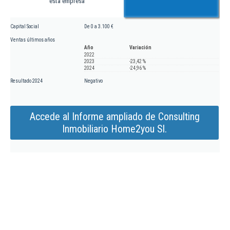
esta empresa
Capital Social
De 0 a 3.100 €
Ventas últimos años
Año
Variación
2022
2023
-23,42 %
2024
-24,96 %
Resultado 2024
Negativo
Accede al Informe ampliado de Consulting
Inmobiliario Home2you Sl.