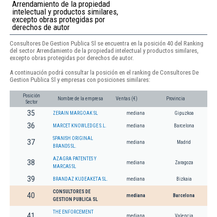
Arrendamiento de la propiedad
intelectual y productos similares,
excepto obras protegidas por
derechos de autor
Consultores De Gestion Publica Sl se encuentra en la posición 40 del Ranking
del sector Arrendamiento de la propiedad intelectual y productos similares,
excepto obras protegidas por derechos de autor.
A continuación podrá consultar la posición en el ranking de Consultores De
Gestion Publica Sl y empresas con posiciones similares:
Posición
Nombre de la empresa
Ventas (€)
Provincia
Sector
35
ZERAIN MARGOAK SL
mediana
Gipuzkoa
36
MARCET KNOWLEDGE S.L.
mediana
Barcelona
SPANISH ORIGINAL
37
mediana
Madrid
BRANDS SL.
AZAGRA PATENTES Y
38
mediana
Zaragoza
MARCAS SL
39
BRANDAZ KUDEAKETA SL.
mediana
Bizkaia
CONSULTORES DE
40
mediana
Barcelona
GESTION PUBLICA SL
THE ENFORCEMENT
41
mediana
Valencia