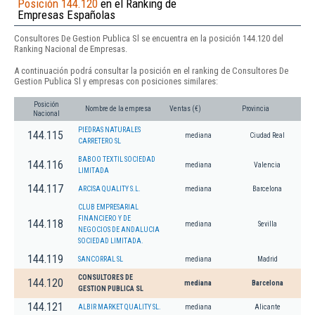
Posición 144.120
en el Ranking de
Empresas Españolas
Consultores De Gestion Publica Sl se encuentra en la posición 144.120 del
Ranking Nacional de Empresas.
A continuación podrá consultar la posición en el ranking de Consultores De
Gestion Publica Sl y empresas con posiciones similares:
Posición
Nombre de la empresa
Ventas (€)
Provincia
Nacional
PIEDRAS NATURALES
144.115
mediana
Ciudad Real
CARRETERO SL
BABOO TEXTIL SOCIEDAD
144.116
mediana
Valencia
LIMITADA
144.117
ARCISA QUALITY S.L.
mediana
Barcelona
CLUB EMPRESARIAL
FINANCIERO Y DE
144.118
mediana
Sevilla
NEGOCIOS DE ANDALUCIA
SOCIEDAD LIMITADA.
144.119
SANCORRAL SL
mediana
Madrid
CONSULTORES DE
144.120
mediana
Barcelona
GESTION PUBLICA SL
144.121
ALBIR MARKET QUALITY SL.
mediana
Alicante