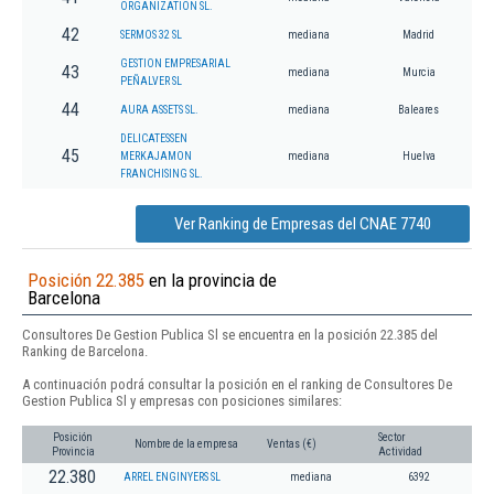
ORGANIZATION SL.
42
SERMOS 32 SL
mediana
Madrid
GESTION EMPRESARIAL
43
mediana
Murcia
PEÑALVER SL
44
AURA ASSETS SL.
mediana
Baleares
DELICATESSEN
45
MERKAJAMON
mediana
Huelva
FRANCHISING SL.
Ver Ranking de Empresas del CNAE 7740
Posición 22.385
en la provincia de
Barcelona
Consultores De Gestion Publica Sl se encuentra en la posición 22.385 del
Ranking de Barcelona.
A continuación podrá consultar la posición en el ranking de Consultores De
Gestion Publica Sl y empresas con posiciones similares:
Posición
Sector
Nombre de la empresa
Ventas (€)
Provincia
Actividad
22.380
ARREL ENGINYERS SL
mediana
6392