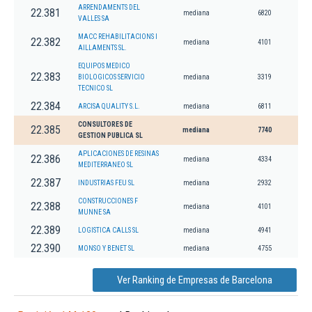
ARRENDAMENTS DEL
22.381
mediana
6820
VALLES SA
MACC REHABILITACIONS I
22.382
mediana
4101
AILLAMENTS SL.
EQUIPOS MEDICO
22.383
BIOLOGICOS SERVICIO
mediana
3319
TECNICO SL
22.384
ARCISA QUALITY S.L.
mediana
6811
CONSULTORES DE
22.385
mediana
7740
GESTION PUBLICA SL
APLICACIONES DE RESINAS
22.386
mediana
4334
MEDITERRANEO SL
22.387
INDUSTRIAS FEU SL
mediana
2932
CONSTRUCCIONES F
22.388
mediana
4101
MUNNE SA
22.389
LOGISTICA CALLS SL
mediana
4941
22.390
MONSO Y BENET SL
mediana
4755
Ver Ranking de Empresas de Barcelona