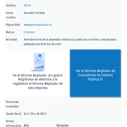
Teléfono
93318...
Forma
Sociedad limitada
Jurídica
Página Web
www.gestionpublica.es
Marcas
2 marcas
Actividad
Arrendamiento de la propiedad intelectual y productos similares, excepto obras
protegidas por derechos de autor
Ver el Informe Ampliado de
Consultores De Gestion
Ve el Informe Ampliado. ¡Es gratis!
Regístrese en eInforma y le
Publica Sl
regalamos el Informe Ampliado de
esta empresa
Número de
empleados
Capital Social
De 3.100 a 60.000 €
Ventas
Año
Variación
últimos años