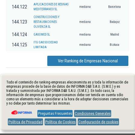
APLICACIONES DE RESINAS
144.122
mediana
Barcelona
MEDITERRANEO SL
CONSTRUCCIONES Y
144.123
RESTAURACIONES
mediana
Badajoz
OLIVENZA SL
144.124
GASOMED SL
mediana
Madrid
ITG GAS SOCIEDAD
144.125
mediana
Bizkaia
LIMITADA
Ver Ranking de Empresas Nacional
Todo el contenido de ranking-empresas.eleconomista.es y toda la información de
empresas procede de la base de datos de INFORMA D&B S.A.U. (S.M.E.) y es
tratada y suministrada por INFORMA D&B S.A.U. (S.M.E.). En todo caso, la
información de empresas que proporcionamos debe ser tenida en cuenta sólo
como un elemento más a considerar a la hora de adoptar decisiones comerciales
y no debe por tanto determinar las mismas.
Preguntas Frecuentes
Condiciones Generales
Política de Privacidad
Política de Cookies
Configuración de cookies