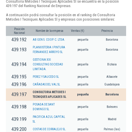
Consultoria Metodes I Tecniques Aplicades Sl se encuentra en la posición
439.197 del Ranking Nacional de Empresas.
A continuación podrá consultar la posición en el ranking de Consultoria
Metodes I Tecniques Aplicades Sl y empresas con posiciones similares:
Posición
Nombre de la empresa
Ventas (€)
Provincia
Nacional
439.192
AB GEN S. COOP. C. LTDA.
pequeña
Barcelona
PLANXISTERIA I PINTURA
439.193
pequeña
Barcelona
FERNANDEZ ARROYO SL
GESTIONA XXI
439.194
CONSULTING SOCIEDAD
pequeña
Bizkaia
LIMITADA.
439.195
PEREZ Y SAUCEDO SL
pequeña
Albacete
439.196
CAÑADAS DEL VAL SL
pequeña
Guadalajara
CONSULTORIA METODES I
439.197
pequeña
Barcelona
TECNIQUES APLICADES SL
POSADA DE SANT
439.198
pequeña
Baleares
DOMINGO SL
PACIFICA AZUL CAPITAL
439.199
pequeña
Madrid
SL
439.200
COSTAS DE CORRALEJO SL.
pequeña
Palmas (las)