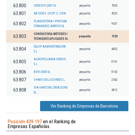
63.800
GESDOHC 2001 SL.
pequeña
7020
63.801
AB GEN S. COOP. C. LTDA.
pequeña
4322
PLANXISTERIA I PINTURA
63.802
pequeña
9531
FERNANDEZ ARROYO SL
CONSULTORIA METODES I
63.803
pequeña
7320
TECNIQUES APLICADES SL
EQUIP ADMINISTRADORS
63.804
pequeña
6832
S.L.
AGROPECUARIA ORDEIG
63.805
pequeña
0161
S.L.
63.806
BOVI 2000 SL
pequeña
0142
63.807
OHMIO SOLUCIONES S.L.
pequeña
2562
VIA VARTONE CREACIONS
63.808
pequeña
6812
SL.
Ver Ranking de Empresas de Barcelona
Posición 439.197
en el Ranking de
Empresas Españolas