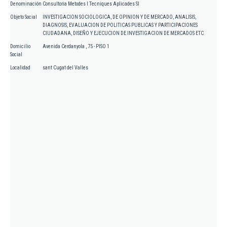
Denominación
Consultoria Metodes I Tecniques Aplicades Sl
Objeto Social
INVESTIGACION SOCIOLOGICA, DE OPINION Y DE MERCADO, ANALISIS,
DIAGNOSIS, EVALUACION DE POLITICAS PUBLICAS Y PARTICIPACIONES
CIUDADANA, DISEÑO Y EJECUCION DE INVESTIGACION DE MERCADOS ETC
Domicilio
Avenida Cerdanyola , 75 - PISO 1
Social
Localidad
sant Cugat del Valles