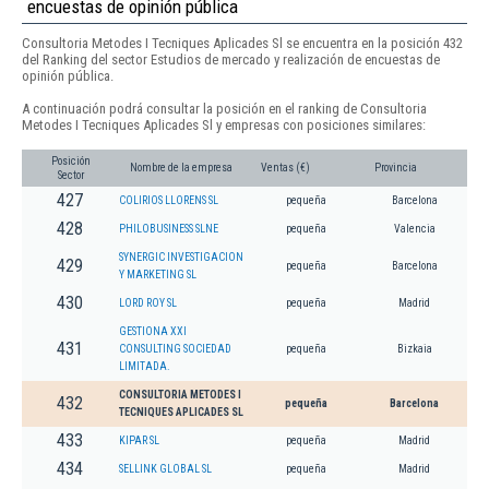
encuestas de opinión pública
Consultoria Metodes I Tecniques Aplicades Sl se encuentra en la posición 432
del Ranking del sector Estudios de mercado y realización de encuestas de
opinión pública.
A continuación podrá consultar la posición en el ranking de Consultoria
Metodes I Tecniques Aplicades Sl y empresas con posiciones similares:
Posición
Nombre de la empresa
Ventas (€)
Provincia
Sector
427
COLIRIOS LLORENS SL
pequeña
Barcelona
428
PHILOBUSINESS SLNE
pequeña
Valencia
SYNERGIC INVESTIGACION
429
pequeña
Barcelona
Y MARKETING SL
430
LORD ROY SL
pequeña
Madrid
GESTIONA XXI
431
CONSULTING SOCIEDAD
pequeña
Bizkaia
LIMITADA.
CONSULTORIA METODES I
432
pequeña
Barcelona
TECNIQUES APLICADES SL
433
KIPAR SL
pequeña
Madrid
434
SELLINK GLOBAL SL
pequeña
Madrid