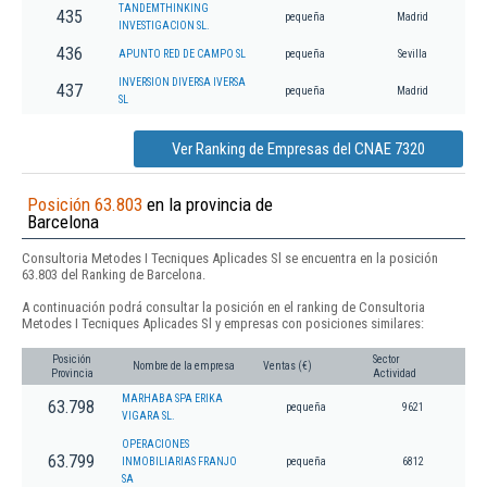
TANDEMTHINKING
435
pequeña
Madrid
INVESTIGACION SL.
436
APUNTO RED DE CAMPO SL
pequeña
Sevilla
INVERSION DIVERSA IVERSA
437
pequeña
Madrid
SL
Ver Ranking de Empresas del CNAE 7320
Posición 63.803
en la provincia de
Barcelona
Consultoria Metodes I Tecniques Aplicades Sl se encuentra en la posición
63.803 del Ranking de Barcelona.
A continuación podrá consultar la posición en el ranking de Consultoria
Metodes I Tecniques Aplicades Sl y empresas con posiciones similares:
Posición
Sector
Nombre de la empresa
Ventas (€)
Provincia
Actividad
MARHABA SPA ERIKA
63.798
pequeña
9621
VIGARA SL.
OPERACIONES
63.799
INMOBILIARIAS FRANJO
pequeña
6812
SA