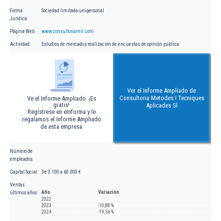
Forma
Sociedad limitada unipersonal
Jurídica
Página Web
www.consultoriamit.com
Actividad
Estudios de mercado y realización de encuestas de opinión pública
Ver el Informe Ampliado de
Consultoria Metodes I Tecniques
Ve el Informe Ampliado. ¡Es
gratis!
Aplicades Sl
Regístrese en eInforma y le
regalamos el Informe Ampliado
de esta empresa
Número de
empleados
Capital Social
De 3.100 a 60.000 €
Ventas
Año
Variación
últimos años
2022
2023
-10,88 %
2024
-19,56 %