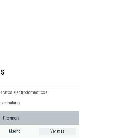
os
aparatos electrodomésticos.
es similares:
Provincia
Madrid
Ver más