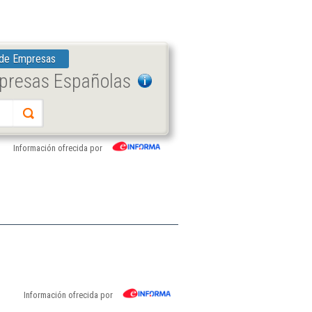
 de Empresas
mpresas Españolas
Información ofrecida por
Información ofrecida por