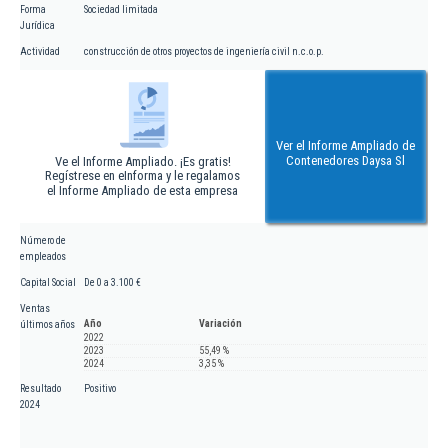
Forma
Sociedad limitada
Jurídica
Actividad
construcción de otros proyectos de ingeniería civil n.c.o.p.
Ver el Informe Ampliado de
Contenedores Daysa Sl
Ve el Informe Ampliado. ¡Es gratis!
Regístrese en eInforma y le regalamos
el Informe Ampliado de esta empresa
Número de
empleados
Capital Social
De 0 a 3.100 €
Ventas
Año
Variación
últimos años
2022
2023
55,49 %
2024
3,35 %
Resultado
Positivo
2024