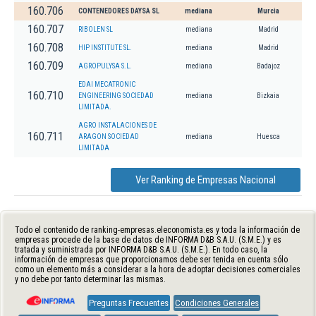
160.706
CONTENEDORES DAYSA SL
mediana
Murcia
160.707
RIBOLEN SL
mediana
Madrid
160.708
HIP INSTITUTE SL.
mediana
Madrid
160.709
AGROPULYSA S.L.
mediana
Badajoz
EDAI MECATRONIC
160.710
ENGINEERING SOCIEDAD
mediana
Bizkaia
LIMITADA.
AGRO INSTALACIONES DE
160.711
ARAGON SOCIEDAD
mediana
Huesca
LIMITADA
Ver Ranking de Empresas Nacional
Todo el contenido de ranking-empresas.eleconomista.es y toda la información de
empresas procede de la base de datos de INFORMA D&B S.A.U. (S.M.E.) y es
tratada y suministrada por INFORMA D&B S.A.U. (S.M.E.). En todo caso, la
información de empresas que proporcionamos debe ser tenida en cuenta sólo
como un elemento más a considerar a la hora de adoptar decisiones comerciales
y no debe por tanto determinar las mismas.
Preguntas Frecuentes
Condiciones Generales