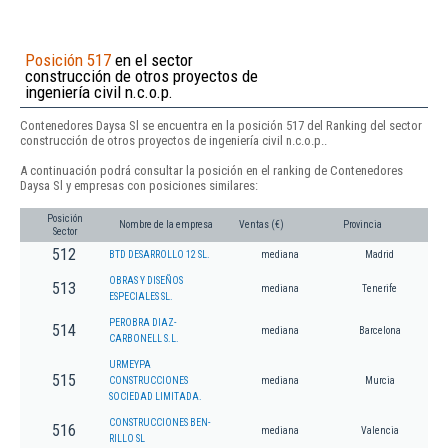
Posición 517
en el sector
construcción de otros proyectos de
ingeniería civil n.c.o.p.
Contenedores Daysa Sl se encuentra en la posición 517 del Ranking del sector
construcción de otros proyectos de ingeniería civil n.c.o.p..
A continuación podrá consultar la posición en el ranking de Contenedores
Daysa Sl y empresas con posiciones similares:
Posición
Nombre de la empresa
Ventas (€)
Provincia
Sector
512
BTD DESARROLLO 12 SL.
mediana
Madrid
OBRAS Y DISEÑOS
513
mediana
Tenerife
ESPECIALES SL.
PEROBRA DIAZ-
514
mediana
Barcelona
CARBONELL S.L.
URMEYPA
515
CONSTRUCCIONES
mediana
Murcia
SOCIEDAD LIMITADA.
CONSTRUCCIONES BEN-
516
mediana
Valencia
RILLO SL