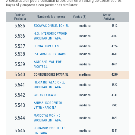
A continuación podrá consultar la posición en el ranking de Contenedores
Daysa Sl y empresas con posiciones similares:
Posición
Sector
Nombre de la empresa
Ventas (€)
Provincia
Actividad
5.535
EXCAVACIONES EL TONI SL
mediana
4312
H.G. INTERIORS OF WOOD
5.536
mediana
3100
SOCIEDAD LIMITADA.
5.537
ELEVIA HISPANIA S.L.
mediana
4324
5.538
PREPARADOS PEVIMAR SL
mediana
4631
AGROANDI VALLE DE
5.539
mediana
4611
RICOTE S.L.
5.540
CONTENEDORES DAYSA SL
mediana
4299
ITERSA INSTALACIONES,
5.541
mediana
4322
SOCIEDAD LIMITADA.
5.542
GRUAS NAYCA SL
mediana
4941
ANIMALICOS CENTRO
5.543
mediana
7500
VETERINARIO SLP.
MASCOTAS MOÑINO
5.544
mediana
4621
SOCIEDAD LIMITADA.
FERRAESTRUC SOCIEDAD
5.545
mediana
4341
LIMITADA.