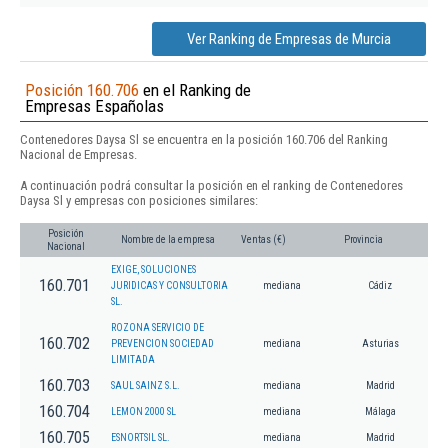
Ver Ranking de Empresas de Murcia
Posición 160.706
en el Ranking de
Empresas Españolas
Contenedores Daysa Sl se encuentra en la posición 160.706 del Ranking
Nacional de Empresas.
A continuación podrá consultar la posición en el ranking de Contenedores
Daysa Sl y empresas con posiciones similares:
Posición
Nombre de la empresa
Ventas (€)
Provincia
Nacional
EXIGE, SOLUCIONES
160.701
JURIDICAS Y CONSULTORIA
mediana
Cádiz
SL.
ROZONA SERVICIO DE
160.702
PREVENCION SOCIEDAD
mediana
Asturias
LIMITADA
160.703
SAUL SAINZ S.L.
mediana
Madrid
160.704
LEMON 2000 SL
mediana
Málaga
160.705
ESNORTSIL SL.
mediana
Madrid