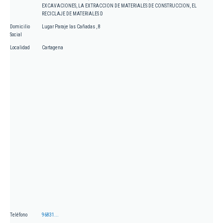
EXCAVACIONES, LA EXTRACCION DE MATERIALES DE CONSTRUCCION, EL
RECICLAJE DE MATERIALES D
Domicilio
Lugar Paraje las Cañadas , 8
Social
Localidad
Cartagena
Teléfono
96831...