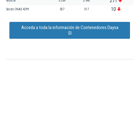
271
Murcia
5.269
5.540
10
Sector CNAE 4299
507
517
Acceda a toda la información de Contenedores Daysa
Sl