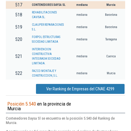
517
CONTENEDORES DAYSA SL
mediana
Murcia
REHABILITACIONES
518
mediana
Barcelona
CAVISA SL.
CLAUPER REPARACIONES
519
mediana
Barcelona
S.L.
FORPOL ESTRUCTURAS
520
mediana
Tarragona
SOCIEDAD LIMITADA
INTERVENCION
CONSTRUCTIVA
521
mediana
Cuenca
INTEGRADA SOCIEDAD
LIMITADA.
FAZCO MONTAJE Y
522
mediana
Murcia
CONSTRUCCION, S.L.
Ver Ranking de Empresas del CNAE 4299
Posición 5.540
en la provincia de
Murcia
Contenedores Daysa Sl se encuentra en la posición 5.540 del Ranking de
Murcia.