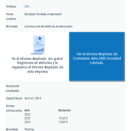
Teléfono
670.....
Forma
Sociedad limitada unipersonal
Jurídica
Actividad
construcción de edificios residenciales
Ver el Informe Ampliado de
Continemar Adra 2005 Sociedad
Ve el Informe Ampliado. ¡Es gratis!
Regístrese en eInforma y le
Limitada.
regalamos el Informe Ampliado de
esta empresa
Número de
empleados
Capital Social
De 0 a 3.100 €
Ventas
Año
Variación
últimos años
2022
2023
-19,62 %
2024
-15,89 %
Resultado
Positivo