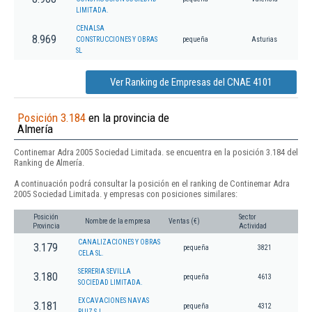
LIMITADA.
CENALSA
8.969
CONSTRUCCIONES Y OBRAS
pequeña
Asturias
SL
Ver Ranking de Empresas del CNAE 4101
Posición 3.184
en la provincia de
Almería
Continemar Adra 2005 Sociedad Limitada. se encuentra en la posición 3.184 del
Ranking de Almería.
A continuación podrá consultar la posición en el ranking de Continemar Adra
2005 Sociedad Limitada. y empresas con posiciones similares:
Posición
Sector
Nombre de la empresa
Ventas (€)
Provincia
Actividad
CANALIZACIONES Y OBRAS
3.179
pequeña
3821
CELA SL.
SERRERIA SEVILLA
3.180
pequeña
4613
SOCIEDAD LIMITADA.
EXCAVACIONES NAVAS
3.181
pequeña
4312
RUIZ S.L.