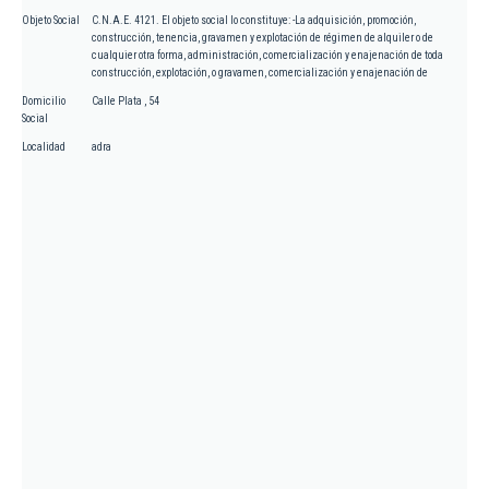
Objeto Social
C.N.A.E. 4121. El objeto social lo constituye: -La adquisición, promoción,
construcción, tenencia, gravamen y explotación de régimen de alquiler o de
cualquier otra forma, administración, comercialización y enajenación de toda
construcción, explotación, o gravamen, comercialización y enajenación de
Domicilio
Calle Plata , 54
Social
Localidad
adra