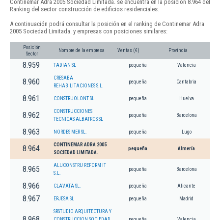
Continemar Adra 2005 Sociedad Limitada. se encuentra en la posición 8.964 del
Ranking del sector construcción de edificios residenciales.
A continuación podrá consultar la posición en el ranking de Continemar Adra
2005 Sociedad Limitada. y empresas con posiciones similares:
Posición
Nombre de la empresa
Ventas (€)
Provincia
Sector
8.959
TADIAN SL
pequeña
Valencia
CRESABA
8.960
pequeña
Cantabria
REHABILITACIONES S.L.
8.961
CONSTRUOLONT SL
pequeña
Huelva
CONSTRUCCIONES
8.962
pequeña
Barcelona
TECNICAS ALBATROS SL
8.963
NORDES MER SL.
pequeña
Lugo
CONTINEMAR ADRA 2005
8.964
pequeña
Almería
SOCIEDAD LIMITADA.
ALUCONSTRU REFORM IT
8.965
pequeña
Barcelona
S.L.
8.966
CLAVATA SL.
pequeña
Alicante
8.967
ERJESA SL
pequeña
Madrid
SRSTUDIO ARQUITECTURA Y
8.968
CONSTRUCCION SOCIEDAD
pequeña
Valencia