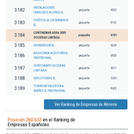
INSTALACIONES
3.182
pequeña
4322
FRANCISCO ALONSO SL
HORTICOLA LOS SERRANOS
3.183
pequeña
0161
SL
CONTINEMAR ADRA 2005
3.184
pequeña
4101
SOCIEDAD LIMITADA.
3.185
DIVABERCOM SL
pequeña
6220
AUDICONSA AUDITORES SL
3.186
pequeña
6920
PROFESIONAL
HORTICAMPO SOCIEDAD
3.187
pequeña
4611
LIMITADA
3.188
EXPLOTURING SL
pequeña
5510
TITANIUM VALENCIA &
3.189
pequeña
8623
IBAÑEZ SL PROFESIONAL
Ver Ranking de Empresas de Almería
Posición 260.633
en el Ranking de
Empresas Españolas