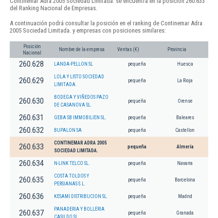
Continemar Adra 2005 Sociedad Limitada. se encuentra en la posición 260.633
del Ranking Nacional de Empresas.
A continuación podrá consultar la posición en el ranking de Continemar Adra
2005 Sociedad Limitada. y empresas con posiciones similares:
Posición
Nombre de la empresa
Ventas (€)
Provincia
Nacional
260.628
LANDA-PELLON SL
pequeña
Huesca
LOLA Y LISTO SOCIEDAD
260.629
pequeña
La Rioja
LIMITADA.
BODEGA Y VIÑEDOS PAZO
260.630
pequeña
Orense
DE CASANOVA SL.
260.631
GEBA SB IMMOBILIEN SL.
pequeña
Baleares
260.632
BUPALON SA
pequeña
Castellon
CONTINEMAR ADRA 2005
260.633
pequeña
Almería
SOCIEDAD LIMITADA.
260.634
N-LINK TELCO SL.
pequeña
Navarra
COSTA TOLDOS Y
260.635
pequeña
Barcelona
PERSIANAS S.L.
260.636
KESAMI DISTRIBUCION SL.
pequeña
Madrid
PANADERIA Y BOLLERIA
260.637
pequeña
Granada
CASILDO SL