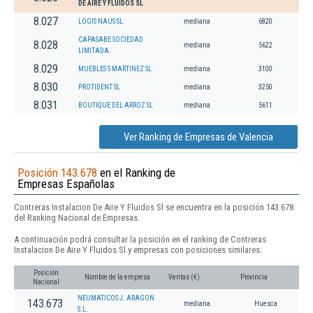
DE AIRE Y FLUIDOS SL
8.027
LOGIS NAUS SL
mediana
6820
CAPASABE SOCIEDAD
8.028
mediana
5622
LIMITADA.
8.029
MUEBLES S MARTINEZ SL
mediana
3100
8.030
PROTIDENT SL
mediana
3250
8.031
BOUTIQUE DEL ARROZ SL
mediana
5611
Ver Ranking de Empresas de Valencia
Posición 143.678
en el Ranking de
Empresas Españolas
Contreras Instalacion De Aire Y Fluidos Sl se encuentra en la posición 143.678
del Ranking Nacional de Empresas.
A continuación podrá consultar la posición en el ranking de Contreras
Instalacion De Aire Y Fluidos Sl y empresas con posiciones similares:
Posición
Nombre de la empresa
Ventas (€)
Provincia
Nacional
NEUMATICOS J. ARAGON
143.673
mediana
Huesca
S.L.