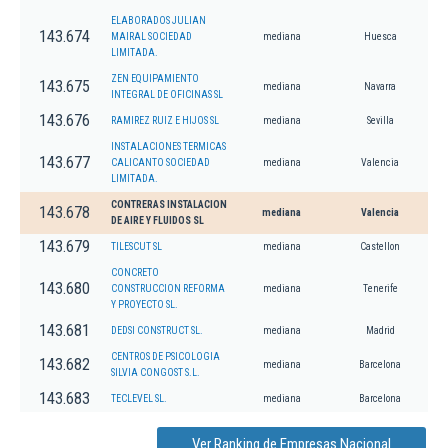
ELABORADOS JULIAN
143.674
MAIRAL SOCIEDAD
mediana
Huesca
LIMITADA.
ZEN EQUIPAMIENTO
143.675
mediana
Navarra
INTEGRAL DE OFICINAS SL
143.676
RAMIREZ RUIZ E HIJOS SL
mediana
Sevilla
INSTALACIONES TERMICAS
143.677
CALICANTO SOCIEDAD
mediana
Valencia
LIMITADA.
CONTRERAS INSTALACION
143.678
mediana
Valencia
DE AIRE Y FLUIDOS SL
143.679
TILESCUT SL
mediana
Castellon
CONCRETO
143.680
CONSTRUCCION REFORMA
mediana
Tenerife
Y PROYECTO SL.
143.681
DEDSI CONSTRUCT SL.
mediana
Madrid
CENTROS DE PSICOLOGIA
143.682
mediana
Barcelona
SILVIA CONGOST S.L.
143.683
TECLEVEL SL.
mediana
Barcelona
Ver Ranking de Empresas Nacional