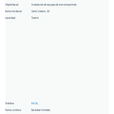
Objeto Social
Instalación de equipos de aire comprimido.
Domicilio Social
Calle Llibrers , 33
Localidad
Torrent
Teléfono
96156...
Forma Jurídica
Sociedad limitada