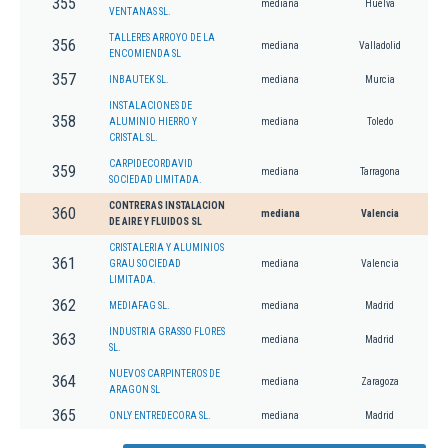
355
mediana
Huelva
VENTANAS SL.
TALLERES ARROYO DE LA
356
mediana
Valladolid
ENCOMIENDA SL
357
INBAUTEK SL.
mediana
Murcia
INSTALACIONES DE
358
ALUMINIO HIERRO Y
mediana
Toledo
CRISTAL SL.
CARPIDECORDAVID
359
mediana
Tarragona
SOCIEDAD LIMITADA.
CONTRERAS INSTALACION
360
mediana
Valencia
DE AIRE Y FLUIDOS SL
CRISTALERIA Y ALUMINIOS
361
GRAU SOCIEDAD
mediana
Valencia
LIMITADA.
362
MEDIAFAG SL.
mediana
Madrid
INDUSTRIA GRASSO FLORES
363
mediana
Madrid
SL.
NUEVOS CARPINTEROS DE
364
mediana
Zaragoza
ARAGON SL
365
ONLY ENTREDECORA SL.
mediana
Madrid