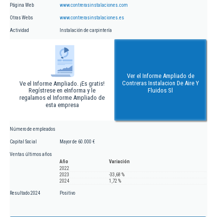
Página Web
www.contrerasinstalaciones.com
Otras Webs
www.contrerasinstalaciones.es
Actividad
Instalación de carpintería
Ver el Informe Ampliado de
Contreras Instalacion De Aire Y
Ve el Informe Ampliado. ¡Es gratis!
Regístrese en eInforma y le
Fluidos Sl
regalamos el Informe Ampliado de
esta empresa
Número de empleados
Capital Social
Mayor de 60.000 €
Ventas últimos años
Año
Variación
2022
2023
-33,68 %
2024
1,72 %
Resultado 2024
Positivo