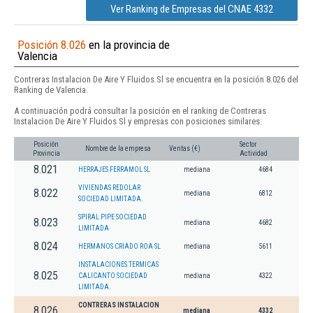
Ver Ranking de Empresas del CNAE 4332
Posición 8.026
en la provincia de
Valencia
Contreras Instalacion De Aire Y Fluidos Sl se encuentra en la posición 8.026 del
Ranking de Valencia.
A continuación podrá consultar la posición en el ranking de Contreras
Instalacion De Aire Y Fluidos Sl y empresas con posiciones similares:
Posición
Sector
Nombre de la empresa
Ventas (€)
Provincia
Actividad
8.021
HERRAJES FERRAMOL SL
mediana
4684
VIVIENDAS REDOLAR
8.022
mediana
6812
SOCIEDAD LIMITADA.
SPIRAL PIPE SOCIEDAD
8.023
mediana
4682
LIMITADA
8.024
HERMANOS CRIADO ROA SL
mediana
5611
INSTALACIONES TERMICAS
8.025
CALICANTO SOCIEDAD
mediana
4322
LIMITADA.
CONTRERAS INSTALACION
8.026
mediana
4332