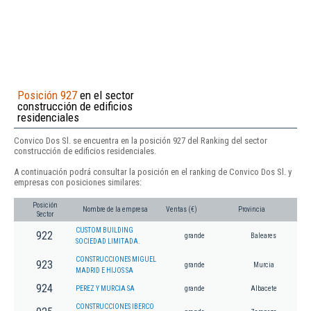
Posición 927
en el sector
construcción de edificios
residenciales
Convico Dos Sl. se encuentra en la posición 927 del Ranking del sector
construcción de edificios residenciales.
A continuación podrá consultar la posición en el ranking de Convico Dos Sl. y
empresas con posiciones similares:
Posición
Nombre de la empresa
Ventas (€)
Provincia
Sector
CUSTOM BUILDING
922
grande
Baleares
SOCIEDAD LIMITADA.
CONSTRUCCIONES MIGUEL
923
grande
Murcia
MADRID E HIJOS SA
924
PEREZ Y MURCIA SA
grande
Albacete
CONSTRUCCIONES IBERCO