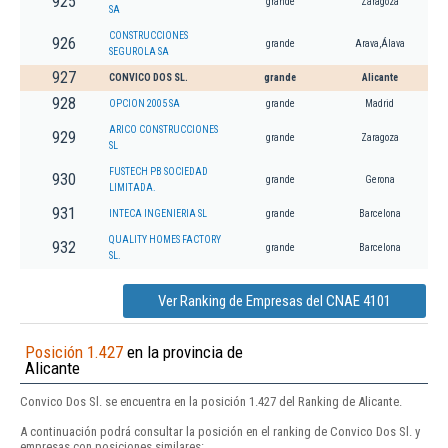
925
grande
Zaragoza
SA
CONSTRUCCIONES
926
grande
Arava,Álava
SEGUROLA SA
927
CONVICO DOS SL.
grande
Alicante
928
OPCION 2005 SA
grande
Madrid
ARICO CONSTRUCCIONES
929
grande
Zaragoza
SL
FUSTECH PB SOCIEDAD
930
grande
Gerona
LIMITADA.
931
INTECA INGENIERIA SL
grande
Barcelona
QUALITY HOMES FACTORY
932
grande
Barcelona
SL.
Ver Ranking de Empresas del CNAE 4101
Posición 1.427
en la provincia de
Alicante
Convico Dos Sl. se encuentra en la posición 1.427 del Ranking de Alicante.
A continuación podrá consultar la posición en el ranking de Convico Dos Sl. y
empresas con posiciones similares: