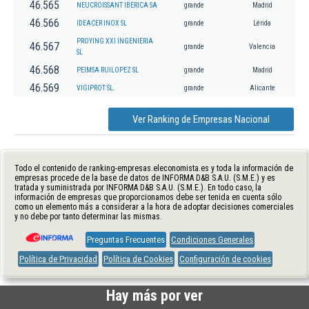
46.565
NEUCROISSANT IBERICA SA
grande
Madrid
46.566
IDEACER INOX SL
grande
Lérida
PROYING XXI INGENIERIA
46.567
grande
Valencia
SL
46.568
PEIMSA RUILOPEZ SL
grande
Madrid
46.569
VIGIPROT SL.
grande
Alicante
Ver Ranking de Empresas Nacional
Todo el contenido de ranking-empresas.eleconomista.es y toda la información de
empresas procede de la base de datos de INFORMA D&B S.A.U. (S.M.E.) y es
tratada y suministrada por INFORMA D&B S.A.U. (S.M.E.). En todo caso, la
información de empresas que proporcionamos debe ser tenida en cuenta sólo
como un elemento más a considerar a la hora de adoptar decisiones comerciales
y no debe por tanto determinar las mismas.
Preguntas Frecuentes
Condiciones Generales
Política de Privacidad
Política de Cookies
Configuración de cookies
Hay más por ver