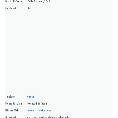
Domicilio Social
Calle Alacant , 25 - B
Localidad
ibi
Teléfono
96655...
Forma Jurídica
Sociedad limitada
Página Web
www.convicodos.com
Actividad
construcción de edificios residenciales