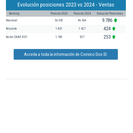
Evolución posiciones 2023 vs 2024 - Ventas
Ranking
Posición 2023
Posición 2024
Evolución Posiciones
9.786
Nacional
56.350
46.564
424
Alicante
1.851
1.427
253
Sector CNAE 4101
1.180
927
Acceda a toda la información de Convico Dos Sl.