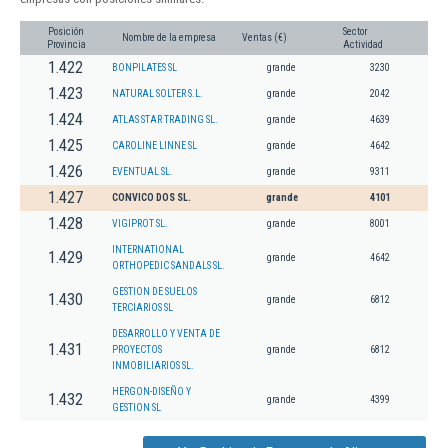
Posición
Sector
Nombre de la empresa
Ventas (€)
Provincia
Actividad
1.422
BONPILATES SL
grande
3230
1.423
NATURAL SOLTER S.L.
grande
2042
1.424
ATLAS STAR TRADING SL.
grande
4639
1.425
CAROLINE LINNE SL
grande
4642
1.426
EVENTUAL SL.
grande
9311
1.427
CONVICO DOS SL.
grande
4101
1.428
VIGIPROT SL.
grande
8001
INTERNATIONAL
1.429
grande
4642
ORTHOPEDIC SANDALS SL.
GESTION DE SUELOS
1.430
grande
6812
TERCIARIOS SL
DESARROLLO Y VENTA DE
1.431
PROYECTOS
grande
6812
INMOBILIARIOS SL.
HERGON-DISEÑO Y
1.432
grande
4399
GESTION SL