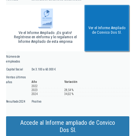
Ver el Informe Ampliado
de Convico Dos Sl.
Ve el Informe Ampliado. ¡Es gratis!
Regístrese en eInforma y le regalamos el
Informe Ampliado de esta empresa
Número de
empleados
Capital Social
De 3.100 a 60.000 €
Ventas últimos
Año
Variación
años
2022
2023
28,54 %
2024
34,02 %
Resultado 2024
Positivo
Accede al Informe ampliado de Convico
Dos Sl.