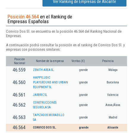
Ver Ranking de Empresas de Alicante
Posición 46.564
en el Ranking de
Empresas Españolas
Convico Dos Sl. se encuentra en la posición 46.564 del Ranking Nacional de
Empresas.
A continuación podrá consultar la posición en el ranking de Convico Dos Sl. y
empresas con posiciones similares:
Posición
Nombre de la empresa
Ventas (€)
Provincia
Nacional
46.559
ZENITH AREA SL.
grande
Málaga
HAPPYLUDIC
46.560
PLAYGROUND AND URBAN
grande
Barcelona
EQUIPMENT SL.
46.561
JARBRIC SL
grande
Valencia
CONSTRUCCIONES
46.562
grande
Arava,Álava
SEGUROLA SA
TAPIZADOS MORADILLO
46.563
grande
Madrid
SA
46.564
CONVICO DOS SL.
grande
Alicante