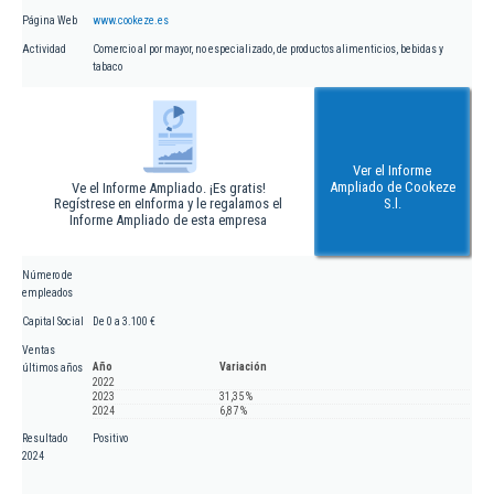
Página Web
www.cookeze.es
Actividad
Comercio al por mayor, no especializado, de productos alimenticios, bebidas y
tabaco
Ver el Informe
Ampliado de Cookeze
Ve el Informe Ampliado. ¡Es gratis!
Regístrese en eInforma y le regalamos el
S.l.
Informe Ampliado de esta empresa
Número de
empleados
Capital Social
De 0 a 3.100 €
Ventas
Año
Variación
últimos años
2022
2023
31,35 %
2024
6,87 %
Resultado
Positivo
2024