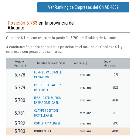
Ver Ranking de Empresas del CNAE 4639
Posición 5.783
en la provincia de
Alicante
Cookeze S.l. se encuentra en la posición 5.783 del Ranking de Alicante.
A continuación podrá consultar la posición en el ranking de Cookeze S.l. y
empresas con posiciones similares:
Posición
Sector
Nombre de la empresa
Ventas (€)
Provincia
Actividad
FORN DE PA JOAN EL
5.778
mediana
1071
PANADER SL
PRODUCTOS SALUD Y
5.779
mediana
6622
DECESOS SL.
IDEAL DISTRIBUCION
5.780
mediana
4646
FARMACEUTICA SL.
CLAYPER GESTION
5.781
mediana
5510
HOSTELERA SL
5.782
COMEDIA Y ALBA SL.
mediana
5630
5.783
COOKEZE S.L.
mediana
4639