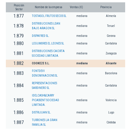
Posición
Nombre de la empresa
Ventas (€)
Provincia
Sector
1.877
TOSTASOL FRUTOS SECOS SL
mediana
Almería
DISTRIBUCIONES LEAN
1.878
mediana
Teruel
BAJO ARAGON SL
1.879
DISPAFRED SL.
mediana
Gerona
1.880
LEGUMBRES EL LEONES SL
mediana
Cantabria
DISTRIBUCIONES CACIRTA
1.881
mediana
Zaragoza
SOCIEDAD LIMITADA.
1.882
COOKEZE S.L.
mediana
Alicante
FONTDEVI
1.883
mediana
Barcelona
DENOMINACIONS SL
REPRESENTACIONES
1.884
mediana
Cantabria
SARDINERO SL
IDELCASH&CARRY
1.885
PICASSENT SOCIEDAD
mediana
Valencia
LIMITADA.
1.886
DISTRIJUAN SL.
mediana
Lugo
TURRONES LA GRAN
1.887
mediana
Córdoba
FAMILIA SL