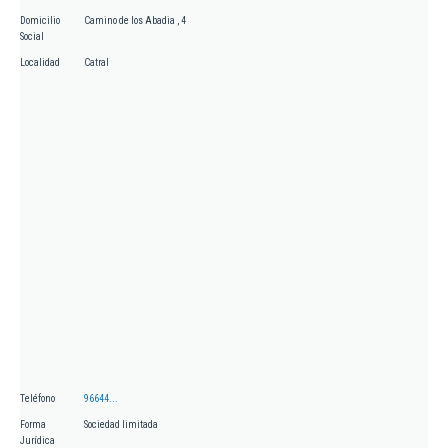
Domicilio
Camino de los Abadia , 4
Social
Localidad
Catral
Teléfono
96644...
Forma
Sociedad limitada
Jurídica