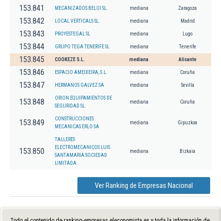
153.841
MECANIZADOS BELOI SL.
mediana
Zaragoza
153.842
LOCAL VERTICALS SL.
mediana
Madrid
153.843
PROYESTEGAL SL
mediana
Lugo
153.844
GRUPO TEGA TENERIFE SL
mediana
Tenerife
153.845
COOKEZE S.L.
mediana
Alicante
153.846
ESPACIO AMEIXEIRA, S.L.
mediana
Coruña
153.847
HERMANOS GALVEZ SA
mediana
Sevilla
ORION EQUIPAMIENTOS DE
153.848
mediana
Coruña
SEGURIDAD SL.
CONSTRUCCIONES
153.849
mediana
Gipuzkoa
MECANICAS ERLO SA
TALLERES
ELECTROMECANICOS LUIS
153.850
mediana
Bizkaia
SANTAMARIA SOCIEDAD
LIMITADA.
Ver Ranking de Empresas Nacional
Todo el contenido de ranking-empresas.eleconomista.es y toda la información de