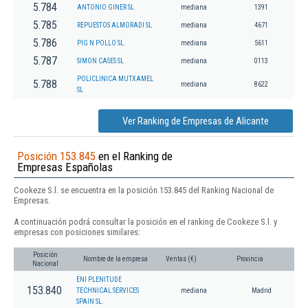
5.784
ANTONIO GINER SL
mediana
1391
5.785
REPUESTOS ALMORADI SL
mediana
4671
5.786
PIG N POLLO SL.
mediana
5611
5.787
SIMON CASES SL
mediana
0113
POLICLINICA MUTXAMEL
5.788
mediana
8622
SL
Ver Ranking de Empresas de Alicante
Posición 153.845
en el Ranking de
Empresas Españolas
Cookeze S.l. se encuentra en la posición 153.845 del Ranking Nacional de
Empresas.
A continuación podrá consultar la posición en el ranking de Cookeze S.l. y
empresas con posiciones similares:
Posición
Nombre de la empresa
Ventas (€)
Provincia
Nacional
ENI PLENITUDE
153.840
TECHNICAL SERVICES
mediana
Madrid
SPAIN SL.