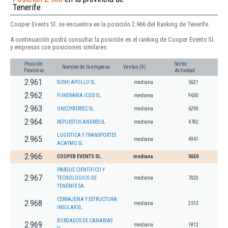
Tenerife
Cooper Events Sl. se encuentra en la posición 2.966 del Ranking de Tenerife.
A continuación podrá consultar la posición en el ranking de Cooper Events Sl.
y empresas con posiciones similares:
Posición
Sector
Nombre de la empresa
Ventas (€)
Provincia
Actividad
2.961
SUSHI APOLLO SL.
mediana
5621
2.962
FUNERARIA ICOD SL.
mediana
9630
2.963
ONECYBERSEC SL.
mediana
6290
2.964
REPUESTOS ANDRES SL
mediana
4782
LOGISTICA Y TRANSPORTES
2.965
mediana
4941
ACAYMO SL
2.966
COOPER EVENTS SL.
mediana
5630
PARQUE CIENTIFICO Y
2.967
TECNOLOGICO DE
mediana
7020
TENERIFE SA
CERRAJERIA Y ESTRUCTURA
2.968
mediana
2513
INSULAR SL.
BORDADOS DE CANARIAS
2.969
mediana
1812