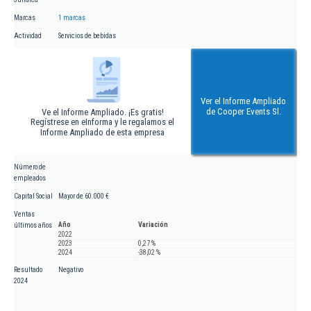
Marcas
1 marcas
Actividad
Servicios de bebidas
Ver el Informe Ampliado
de Cooper Events Sl.
Ve el Informe Ampliado. ¡Es gratis!
Regístrese en eInforma y le regalamos el
Informe Ampliado de esta empresa
Número de
empleados
Capital Social
Mayor de 60.000 €
Ventas
Año
Variación
últimos años
2022
2023
0,27 %
2024
-38,02 %
Resultado
Negativo
2024