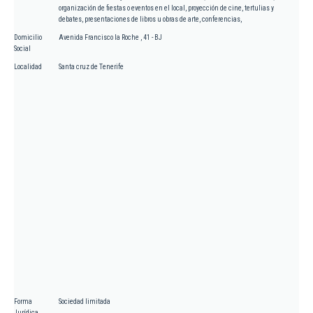
organización de fiestas o eventos en el local, proyección de cine, tertulias y
debates, presentaciones de libros u obras de arte, conferencias,
Domicilio
Avenida Francisco la Roche , 41 - BJ
Social
Localidad
Santa cruz de Tenerife
Forma
Sociedad limitada
Jurídica