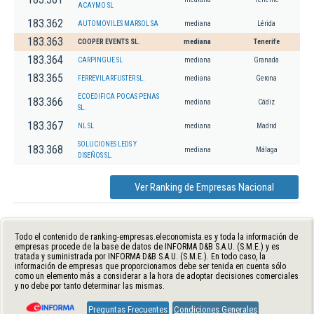
ACAYMO SL
183.362
AUTOMOVILES MARSOL SA
mediana
Lérida
183.363
COOPER EVENTS SL.
mediana
Tenerife
183.364
CARPINGUE SL
mediana
Granada
183.365
FERREVILARFUSTER SL.
mediana
Gerona
ECOEDIFICA POCAS PENAS
183.366
mediana
Cádiz
SL.
183.367
NL SL
mediana
Madrid
SOLUCIONES LEDS Y
183.368
mediana
Málaga
DISEÑOS SL.
Ver Ranking de Empresas Nacional
Todo el contenido de ranking-empresas.eleconomista.es y toda la información de
empresas procede de la base de datos de INFORMA D&B S.A.U. (S.M.E.) y es
tratada y suministrada por INFORMA D&B S.A.U. (S.M.E.). En todo caso, la
información de empresas que proporcionamos debe ser tenida en cuenta sólo
como un elemento más a considerar a la hora de adoptar decisiones comerciales
y no debe por tanto determinar las mismas.
Preguntas Frecuentes
Condiciones Generales