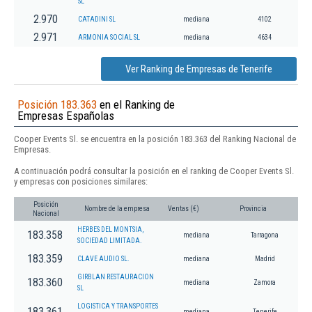
SL
2.970
CATADINI SL
mediana
4102
2.971
ARMONIA SOCIAL SL
mediana
4634
Ver Ranking de Empresas de Tenerife
Posición 183.363
en el Ranking de
Empresas Españolas
Cooper Events Sl. se encuentra en la posición 183.363 del Ranking Nacional de
Empresas.
A continuación podrá consultar la posición en el ranking de Cooper Events Sl.
y empresas con posiciones similares:
Posición
Nombre de la empresa
Ventas (€)
Provincia
Nacional
HERBES DEL MONTSIA,
183.358
mediana
Tarragona
SOCIEDAD LIMITADA.
183.359
CLAVE AUDIO SL.
mediana
Madrid
GIRBLAN RESTAURACION
183.360
mediana
Zamora
SL
LOGISTICA Y TRANSPORTES
183.361
mediana
Tenerife