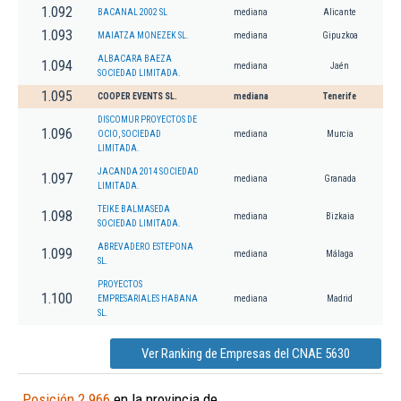
1.092
BACANAL 2002 SL
mediana
Alicante
1.093
MAIATZA MONEZEK SL.
mediana
Gipuzkoa
ALBACARA BAEZA
1.094
mediana
Jaén
SOCIEDAD LIMITADA.
1.095
COOPER EVENTS SL.
mediana
Tenerife
DISCOMUR PROYECTOS DE
1.096
OCIO, SOCIEDAD
mediana
Murcia
LIMITADA.
JACANDA 2014 SOCIEDAD
1.097
mediana
Granada
LIMITADA.
TEIKE BALMASEDA
1.098
mediana
Bizkaia
SOCIEDAD LIMITADA.
ABREVADERO ESTEPONA
1.099
mediana
Málaga
SL.
PROYECTOS
1.100
EMPRESARIALES HABANA
mediana
Madrid
SL.
Ver Ranking de Empresas del CNAE 5630
Posición 2.966
en la provincia de