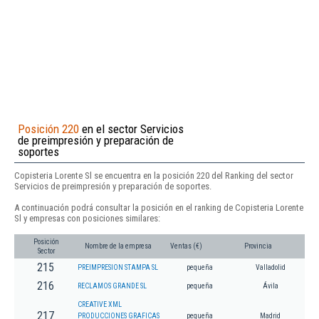
Posición 220
en el sector Servicios
de preimpresión y preparación de
soportes
Copisteria Lorente Sl se encuentra en la posición 220 del Ranking del sector
Servicios de preimpresión y preparación de soportes.
A continuación podrá consultar la posición en el ranking de Copisteria Lorente
Sl y empresas con posiciones similares:
Posición
Nombre de la empresa
Ventas (€)
Provincia
Sector
215
PREIMPRESION STAMPA SL
pequeña
Valladolid
216
RECLAMOS GRANDE SL
pequeña
Ávila
CREATIVE XML
217
PRODUCCIONES GRAFICAS
pequeña
Madrid