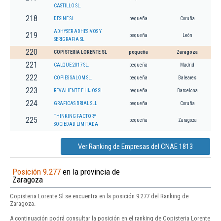
CASTILLO SL.
218
DESINE SL
pequeña
Coruña
ADHYSER ADHESIVOS Y
219
pequeña
León
SERIGRAFIA SL
220
COPISTERIA LORENTE SL
pequeña
Zaragoza
221
CALQUE 2017 SL.
pequeña
Madrid
222
COPIES SALOM SL.
pequeña
Baleares
223
REVALIENTE E HIJOS SL
pequeña
Barcelona
224
GRAFICAS BRIAL SLL
pequeña
Coruña
THINKING FACTORY
225
pequeña
Zaragoza
SOCIEDAD LIMITADA
Ver Ranking de Empresas del CNAE 1813
Posición 9.277
en la provincia de
Zaragoza
Copisteria Lorente Sl se encuentra en la posición 9.277 del Ranking de
Zaragoza.
A continuación podrá consultar la posición en el ranking de Copisteria Lorente