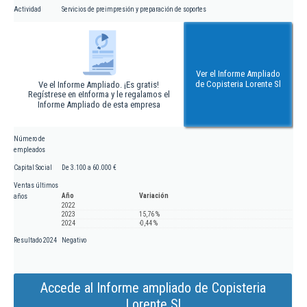
Actividad
Servicios de preimpresión y preparación de soportes
Ver el Informe Ampliado
de Copisteria Lorente Sl
Ve el Informe Ampliado. ¡Es gratis!
Regístrese en eInforma y le regalamos el
Informe Ampliado de esta empresa
Número de
empleados
Capital Social
De 3.100 a 60.000 €
Ventas últimos
Año
Variación
años
2022
2023
15,76 %
2024
-0,44 %
Resultado 2024
Negativo
Accede al Informe ampliado de Copisteria
Lorente Sl