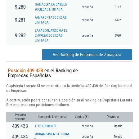
GANADERA LA CASILLA
9.280
pequeña
0147
SOCIEDAD LIMITADA.
FAMAFONTA SOCIEDAD
9.281
pequeña
4322
LIMITADA.
ZARAGON, ASESORIA DE
9.282
EMPRESAS SOCIEDAD
pequeña
6920
LIMITADA.
Ver Ranking de Empresas de Zaragoza
Posición 409.438
en el Ranking de
Empresas Españolas
Copisteria Lorente Sl se encuentra en la posición 409.438 del Ranking Nacional
de Empresas.
A continuación podrá consultar la posición en el ranking de Copisteria Lorente
Sl y empresas con posiciones similares:
Posición
Nombre de la empresa
Ventas (€)
Provincia
Nacional
409.433
AFISCONTROL SL
pequeña
Madrid
MUDANZAS LA CATEDRAL
409.434
pequeña
Toledo