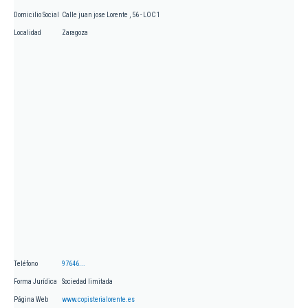
Domicilio Social
Calle juan jose Lorente , 56 - LOC 1
Localidad
Zaragoza
Teléfono
97646...
Forma Jurídica
Sociedad limitada
Página Web
www.copisterialorente.es