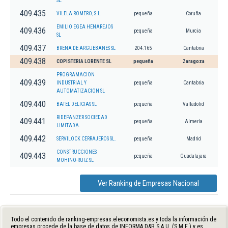
SL.
409.435
VILELA ROMERO, S.L.
pequeña
Coruña
EMILIO EGEA HENAREJOS
409.436
pequeña
Murcia
SL
409.437
BRENA DE ARGUEBANES SL
204.165
Cantabria
409.438
COPISTERIA LORENTE SL
pequeña
Zaragoza
PROGRAMACION
409.439
INDUSTRIAL Y
pequeña
Cantabria
AUTOMATIZACION SL
409.440
BATEL DELICIAS SL
pequeña
Valladolid
RIDEPANZER SOCIEDAD
409.441
pequeña
Almería
LIMITADA.
409.442
SERVILOCK CERRAJEROS SL.
pequeña
Madrid
CONSTRUCCIONES
409.443
pequeña
Guadalajara
MOHINO-RUIZ SL
Ver Ranking de Empresas Nacional
Todo el contenido de ranking-empresas.eleconomista.es y toda la información de
empresas procede de la base de datos de INFORMA D&B S.A.U. (S.M.E.) y es