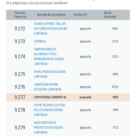
Sl y empresas con posiciones similares:
Posición
Sector
Nombre de la empresa
Ventas (€)
Provincia
Actividad
GOMEZ & PEREZ TALLER
9.272
AUTOMOCION SOCIEDAD
pequeña
9531
LIMITADA.
9.273
CEPRIS SL
pequeña
3512
CARPINTERIA DE
ALUMINIO Y PVC
9.274
pequeña
2512
MYWINDOW SOCIEDAD
LIMITADA.
AVALON2006 SOCIEDAD
9.275
pequeña
5630
LIMITADA.
LIMPIEZAS BOYRA
9.276
pequeña
8122
SOCIEDAD LIMITADA.
9.277
COPISTERIA LORENTE SL
pequeña
1813
HOPE TECHNOLOGICAL
9.278
SOLUTIONS SOCIEDAD
pequeña
7499
LIMITADA.
AXIS GESTION DE
9.279
PROYECTOS SOCIEDAD
pequeña
7112
LIMITADA.