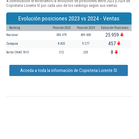
A continuación le mostramos la evolución de posiciones entre 2023 y 2024 de
Copisteria Lorente Sl por cada uno de los rankings según sus ventas:
Evolución posiciones 2023 vs 2024 - Ventas
Ranking
Posición 2023
Posición 2024
Evolución Posiciones
25.959
Nacional
383.479
409.438
457
Zaragoza
8.820
9.277
8
Sector CNAE 1813
212
220
Acceda a toda la información de Copisteria Lorente Sl