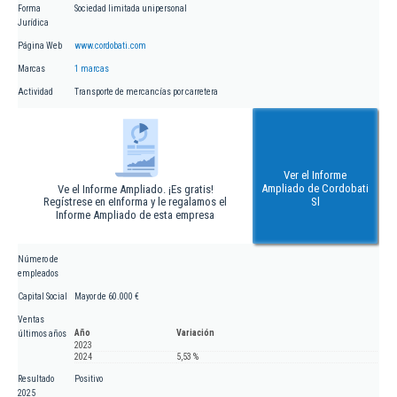
Forma
Sociedad limitada unipersonal
Jurídica
Página Web
www.cordobati.com
Marcas
1 marcas
Actividad
Transporte de mercancías por carretera
Ver el Informe
Ampliado de Cordobati
Ve el Informe Ampliado. ¡Es gratis!
Regístrese en eInforma y le regalamos el
Sl
Informe Ampliado de esta empresa
Número de
empleados
Capital Social
Mayor de 60.000 €
Ventas
Año
Variación
últimos años
2023
2024
5,53 %
Resultado
Positivo
2025