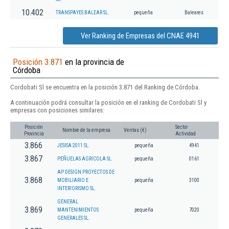
10.402
TRANSPAYES BALEAR SL.
pequeña
Baleares
Ver Ranking de Empresas del CNAE 4941
Posición 3.871
en la provincia de
Córdoba
Cordobati Sl se encuentra en la posición 3.871 del Ranking de Córdoba.
A continuación podrá consultar la posición en el ranking de Cordobati Sl y
empresas con posiciones similares:
Posición
Sector
Nombre de la empresa
Ventas (€)
Provincia
Actividad
3.866
JESISA 2011 SL.
pequeña
4941
3.867
PEÑUELAS AGRICOLA SL.
pequeña
0161
AP DESIGN PROYECTOS DE
3.868
MOBILIARIO E
pequeña
3100
INTERIORISMO SL.
GENERAL
3.869
MANTENIMIENTOS
pequeña
7020
GENERALES SL.