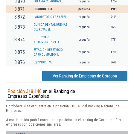
3.870
TOLARIA CORDOBA SL.
pequeña
4764
3.871
CORDOBATI SL
pequeña
4941
3.872
LABORATORIO LABISER SL.
pequeña
7499
CLINICA DENTAL DUEÑAS
3.873
pequeña
8623
DEL ROSAL SL.
HOBBYCARS
3.874
pequeña
4781
AUTOMOCION 21 SL
ESTACION DE SERVICIO
3.875
pequeña
4730
CARO CUMPLIDO SL
3.876
EQINNOVET SL.
pequeña
8699
Ver Ranking de Empresas de Córdoba
Posición 318.140
en el Ranking de
Empresas Españolas
Cordobati Sl se encuentra en la posición 318.140 del Ranking Nacional de
Empresas.
A continuación podrá consultar la posición en el ranking de Cordobati Sl y
empresas con posiciones similares: