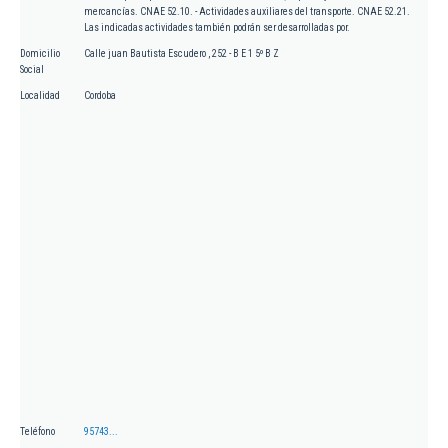
mercancías. CNAE 52.10. - Actividades auxiliares del transporte. CNAE 52.21.
Las indicadas actividades también podrán ser desarrolladas por.
Domicilio
Calle juan Bautista Escudero , 252 - B E 1 5º B Z
Social
Localidad
Cordoba
Teléfono
95743...