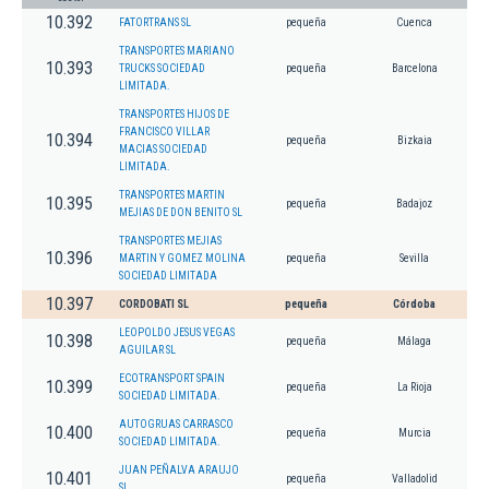
10.392
FATORTRANS SL
pequeña
Cuenca
TRANSPORTES MARIANO
10.393
TRUCKS SOCIEDAD
pequeña
Barcelona
LIMITADA.
TRANSPORTES HIJOS DE
FRANCISCO VILLAR
10.394
pequeña
Bizkaia
MACIAS SOCIEDAD
LIMITADA.
TRANSPORTES MARTIN
10.395
pequeña
Badajoz
MEJIAS DE DON BENITO SL
TRANSPORTES MEJIAS
10.396
MARTIN Y GOMEZ MOLINA
pequeña
Sevilla
SOCIEDAD LIMITADA
10.397
CORDOBATI SL
pequeña
Córdoba
LEOPOLDO JESUS VEGAS
10.398
pequeña
Málaga
AGUILAR SL
ECOTRANSPORT SPAIN
10.399
pequeña
La Rioja
SOCIEDAD LIMITADA.
AUTOGRUAS CARRASCO
10.400
pequeña
Murcia
SOCIEDAD LIMITADA.
JUAN PEÑALVA ARAUJO
10.401
pequeña
Valladolid
SL.