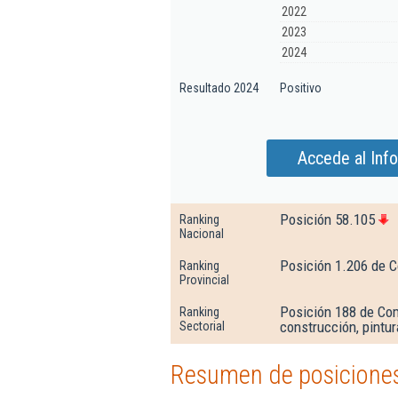
2022
2023
2024
Resultado 2024
Positivo
Accede al Inf
Posición 58.105
Ranking
Nacional
Posición 1.206 de 
Ranking
Provincial
Posición 188 de Com
Ranking
construcción, pintur
Sectorial
Resumen de posiciones