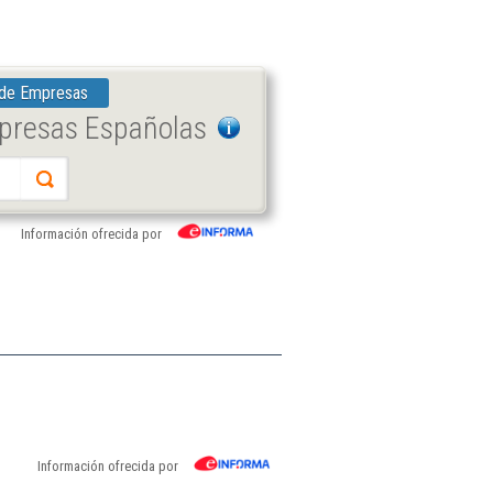
 de Empresas
mpresas Españolas
Información ofrecida por
Información ofrecida por