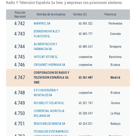
Radio Y Television Española Sa Sme. y empresas con posiciones similares:
Posición
Nombre de la empresa
Ventas (€)
Provincia
Nacional
4.742
MARFRIO, SA
63.693.522
Pontevedra
BERNER MONTAJE Y
4.743
63.685.771
Granada
FIJACION SL
ALIMENTACION Y
4.744
63.680.267
Tarragona
FARMACIA SA
4.745
INTECAT ISTORE SL
corporativa
Barcelona
4.746
CRONIMET HISPANIA SA
corporativa
Bizkaia
CORPORACION DE RADIO Y
4.747
TELEVISION ESPAÑOLA SA
63.561.487
Madrid
SME.
E D S INGENIERIA Y
4.748
corporativa
Bizkaia
MONTAJES SA
4.749
ROUSSELOT GELATIN SL
63.531.747
Gerona
COMERCIAL AGRICOLA
4.750
63.528.347
La Rioja
RIOJANA SA
4.751
RENOVABLES SAMCA SA
63.524.321
Badajoz
TECNIQUES D'ESTAMPACIO