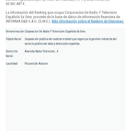
63.561.487 €.
La información del Ranking que ocupa Corporacion De Radio Y Television
Española Sa Sme. procede de la base de datos de información financiera de
INFORMA D&B S.A.U. (S.M.E.).
Más información sobre el Ranking de Empresas.
Denominación
Corporacion De Radio Y Television Española Sa Sme.
Objeto Social
Corporación pública de carácter estatal que organiza la gestión indirecta del
servicio público de radio y televisión española.
Domicilio
Avenida Radio Television , 4
Social
Localidad
Pozuelo de Alarcon