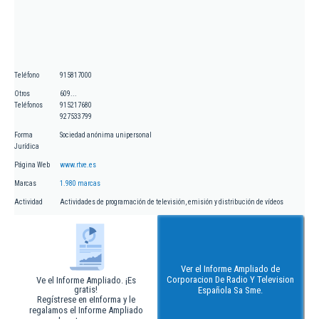
Teléfono
915817000
Otros
609...
Teléfonos
915217680
927533799
Forma
Sociedad anónima unipersonal
Jurídica
Página Web
www.rtve.es
Marcas
1.980 marcas
Actividad
Actividades de programación de televisión, emisión y distribución de vídeos
Ver el Informe Ampliado de
Corporacion De Radio Y Television
Ve el Informe Ampliado. ¡Es
gratis!
Española Sa Sme.
Regístrese en eInforma y le
regalamos el Informe Ampliado