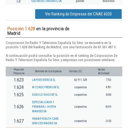
13
GESTMUSIC ENDEMOL SA
grande
Barcelona
Ver Ranking de Empresas del CNAE 6020
Posición 1.628
en la provincia de
Madrid
Corporacion De Radio Y Television Española Sa Sme. se encuentra en la
posición 1.628 del Ranking de Madrid, con una facturación de 63.561.487 €.
A continuación podrá consultar la posición en el ranking de Corporacion De
Radio Y Television Española Sa Sme. y empresas con posiciones similares:
Posición
Sector
Nombre de la empresa
Ventas (€)
Provincia
Actividad
1.623
LAYHER IBERICA SL.
63.911.528
7732
1.624
M CONDE PREMIUM SL
corporativa
4781
1.625
DIEBOLD NIXDORF SL.
corporativa
4650
ESPECIALIZADA Y
1.626
PRIMARIA L HORTA
corporativa
8610
MANISES SA
FAMAR HEALTH CARE
1.627
corporativa
2120
SERVICES MADRID SA