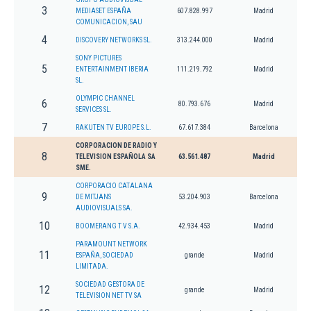
3
MEDIASET ESPAÑA
607.828.997
Madrid
COMUNICACION, SAU
4
DISCOVERY NETWORKS SL.
313.244.000
Madrid
SONY PICTURES
5
ENTERTAINMENT IBERIA
111.219.792
Madrid
SL.
OLYMPIC CHANNEL
6
80.793.676
Madrid
SERVICES SL.
7
RAKUTEN TV EUROPE S.L.
67.617.384
Barcelona
CORPORACION DE RADIO Y
8
TELEVISION ESPAÑOLA SA
63.561.487
Madrid
SME.
CORPORACIO CATALANA
9
DE MITJANS
53.204.903
Barcelona
AUDIOVISUALS SA.
10
BOOMERANG T V S.A.
42.934.453
Madrid
PARAMOUNT NETWORK
11
ESPAÑA, SOCIEDAD
grande
Madrid
LIMITADA.
SOCIEDAD GESTORA DE
12
grande
Madrid
TELEVISION NET TV SA