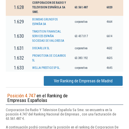
CORPORACION DE RADIO Y
1.628
TELEVISION ESPAÑOLA SA
63.561.487
6020
SME.
BOMBAS GRUNDFOS
1.629
corporativa
4664
ESPAÑA SA
TRADITION FINANCIAL
1.630
SERVICES ESPAÑA
63.437.017
6614
SOCIEDAD DE VALORES SA
1.631
DISCARLUX SL
corporativa
4632
PROMOTORA DE CIGARROS
1.632
63.383.192
4635
SL
1.633
WELLA PRESTIGE SP SL.
corporativa
4645
Ver Ranking de Empresas de Madrid
Posición 4.747
en el Ranking de
Empresas Españolas
Corporacion De Radio Y Television Española Sa Sme. se encuentra en la
posición 4.747 del Ranking Nacional de Empresas , con una facturación de
63.561.487 €.
A continuación podrá consultar la posición en el ranking de Corporacion De