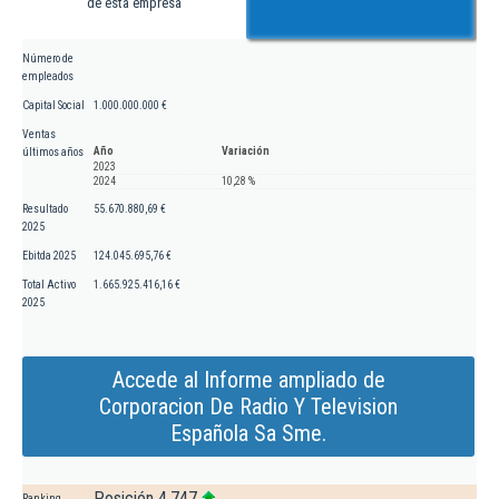
de esta empresa
Número de
empleados
Capital Social
1.000.000.000 €
Ventas
Año
Variación
últimos años
2023
2024
10,28 %
Resultado
55.670.880,69 €
2025
Ebitda 2025
124.045.695,76 €
Total Activo
1.665.925.416,16 €
2025
Accede al Informe ampliado de
Corporacion De Radio Y Television
Española Sa Sme.
Posición 4.747
Ranking