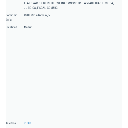
ELABORACION DE ESTUDIOS E INFORMES SOBRE LA VIABILIDAD TECNICA,
JURIDICA, FISCAL, COMERCI
Domicilio
Calle Pedro Romero , 5
Social
Localidad
Madrid
Teléfono
91300...