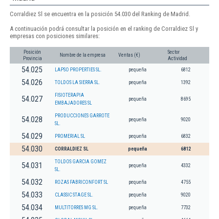
Corraldiez Sl se encuentra en la posición 54.030 del Ranking de Madrid.
A continuación podrá consultar la posición en el ranking de Corraldiez Sl y
empresas con posiciones similares:
Posición
Sector
Nombre de la empresa
Ventas (€)
Provincia
Actividad
54.025
LAPSO PROPERTIES SL.
pequeña
6812
54.026
TOLDOS LA SIERRA SL.
pequeña
1392
FISIOTERAPIA
54.027
pequeña
8695
EMBAJADORES SL
PRODUCCIONES GARROTE
54.028
pequeña
9020
SL.
54.029
PROMERIAL SL
pequeña
6832
54.030
CORRALDIEZ SL
pequeña
6812
TOLDOS GARCIA GOMEZ
54.031
pequeña
4332
SL.
54.032
ROZAS FABRICONFORT SL
pequeña
4755
54.033
CLASSIC STAGE SL.
pequeña
9020
54.034
MULTITORRES MG SL.
pequeña
7732