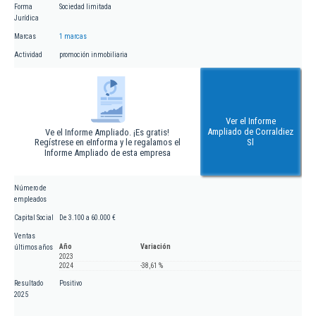
Forma
Sociedad limitada
Jurídica
Marcas
1 marcas
Actividad
promoción inmobiliaria
Ver el Informe
Ampliado de Corraldiez
Ve el Informe Ampliado. ¡Es gratis!
Regístrese en eInforma y le regalamos el
Sl
Informe Ampliado de esta empresa
Número de
empleados
Capital Social
De 3.100 a 60.000 €
Ventas
Año
Variación
últimos años
2023
2024
-38,61 %
Resultado
Positivo
2025