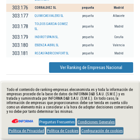
303.176
CORRALDIEZ SL
pequeña
Madrid
303.177
QUIMICAS VALERO SL
pequeña
Albacete
TOLDOS GARCIA GOMEZ
303.178
pequeña
Madrid
SL.
303.179
INDIROT SPAIN SL.
pequeña
Coruña
303.180
ESSENZA ABRIL SL
pequeña
Valencia
303.181
ROZAS FABRICONFORT SL
pequeña
Madrid
Ver Ranking de Empresas Nacional
Todo el contenido de ranking-empresas.eleconomista.es y toda la información de
empresas procede de la base de datos de INFORMA D&B S.A.U. (S.M.E.) y es
tratada y suministrada por INFORMA D&B S.A.U. (S.M.E.). En todo caso, la
información de empresas que proporcionamos debe ser tenida en cuenta sólo
como un elemento más a considerar a la hora de adoptar decisiones comerciales
y no debe por tanto determinar las mismas.
Preguntas Frecuentes
Condiciones Generales
Política de Privacidad
Política de Cookies
Configuración de cookies