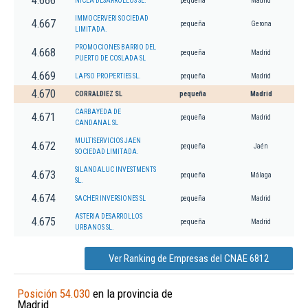
4.666
NICEA DESARROLLOS SL.
pequeña
Madrid
IMMOCERVERI SOCIEDAD
4.667
pequeña
Gerona
LIMITADA.
PROMOCIONES BARRIO DEL
4.668
pequeña
Madrid
PUERTO DE COSLADA SL
4.669
LAPSO PROPERTIES SL.
pequeña
Madrid
4.670
CORRALDIEZ SL
pequeña
Madrid
CARBAYEDA DE
4.671
pequeña
Madrid
CANDANAL SL
MULTISERVICIOS JAEN
4.672
pequeña
Jaén
SOCIEDAD LIMITADA.
SILANDALUC INVESTMENTS
4.673
pequeña
Málaga
SL.
4.674
SACHER INVERSIONES SL
pequeña
Madrid
ASTERIA DESARROLLOS
4.675
pequeña
Madrid
URBANOS SL.
Ver Ranking de Empresas del CNAE 6812
Posición 54.030
en la provincia de
Madrid