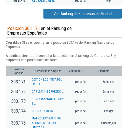
54.035
GLOBAL MOVIL SL
pequeña
4664
Ver Ranking de Empresas de Madrid
Posición 303.176
en el Ranking de
Empresas Españolas
Corraldiez Sl se encuentra en la posición 303.176 del Ranking Nacional de
Empresas.
A continuación podrá consultar la posición en el ranking de Corraldiez Sl y
empresas con posiciones similares:
Posición
Nombre de la empresa
Ventas (€)
Provincia
Nacional
GESTION LOGISTICA DEL
303.171
pequeña
Barcelona
FRIO SL
303.172
CAR LEASING BROKERS SL.
pequeña
Barcelona
BORDA DIAMANT EUROPE
303.173
pequeña
Barcelona
S.L.
303.174
OPTICA JAVIER SL
pequeña
Badajoz
MARMOLES Y GRANITOS
303.175
ALONSO, SOCIEDAD
pequeña
Guadalajara
LIMITADA.